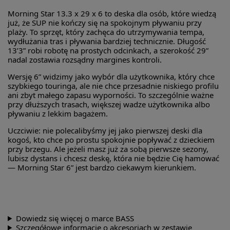
Morning Star 13.3 x 29 x 6 to deska dla osób, które wiedzą
już, że SUP nie kończy się na spokojnym pływaniu przy
plaży. To sprzęt, który zachęca do utrzymywania tempa,
wydłużania tras i pływania bardziej technicznie. Długość
13’3” robi robotę na prostych odcinkach, a szerokość 29”
nadal zostawia rozsądny margines kontroli.
Wersję 6” widzimy jako wybór dla użytkownika, który chce
szybkiego touringa, ale nie chce przesadnie niskiego profilu
ani zbyt małego zapasu wyporności. To szczególnie ważne
przy dłuższych trasach, większej wadze użytkownika albo
pływaniu z lekkim bagażem.
Uczciwie: nie polecalibyśmy jej jako pierwszej deski dla
kogoś, kto chce po prostu spokojnie popływać z dzieckiem
przy brzegu. Ale jeżeli masz już za sobą pierwsze sezony,
lubisz dystans i chcesz deskę, która nie będzie Cię hamować
— Morning Star 6” jest bardzo ciekawym kierunkiem.
Dowiedz się więcej o marce BASS
Szczegółowe informacje o akcesoriach w zestawie