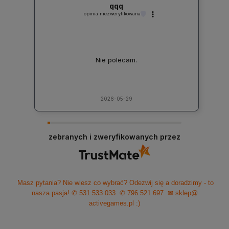
qqq
opinia niezweryfikowana
Nie polecam.
2026-05-29
zebranych i zweryfikowanych przez
Masz pytania? Nie wiesz co wybrać? Odezwij się a doradzimy - to
nasza pasja!
✆ 531 533 033
✆ 796 521 697
✉ sklep@
activegames.pl
:)