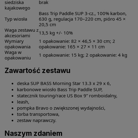
siedziska
brak
kajakowego
Bass Trip Paddle SUP 3-cz., 100% karbon,
Typ wiosła
630 g, regulacja 170–220 cm, pióro 45 ×
20,5 cm
Waga zestawu z
13,5 kg +/- 10%
akcesoriami
Wymiary
1 opakowanie: 82 × 46,5 × 30 cm; 2
opakowania
opakowanie: 165 × 27 × 11 cm
Waga w
1 opakowanie: 15 kg; 2 opakowanie: 4 kg
opakowaniu
Zawartość zestawu
deska SUP BASS Morning Star 13.3 x 29 x 6,
karbonowe wiosło Bass Trip Paddle SUP,
statecznik touring/race US Box 9” romboidalny,
leash,
pompka Bravo o zwiększonej wydajności,
torba transportowa,
zestaw naprawczy.
Naszym zdaniem