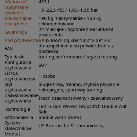
Wyporność
453 l
Optymalne
15–22,5 PSI / 1,03–1,55 bar
ciśnienie
Maksymalne
190 kg maksymalnie / 160 kg
obciążenie
rekomendowane
24 miesiące / zgodnie z warunkami
Gwarancja
producenta
Kod producenta
BASS Morning Star 13'3" x 29" x 6"
do uzupełnienia po potwierdzeniu z
EAN
dostawcą
Typ deski
touring performance / szybki touring
Konfiguracja
SUP
użytkowania
Liczba
1 osoba
użytkowników
Styl
długie trasy, trening, szybkie pływanie
użytkowania
rekreacyjne, sportowy touring
Zaawansowanie
średniozaawansowany / zaawansowany
użytkownika
Hot Fusion Woven Dropstitch Double Wall
Technologia
Side
Wzmocnienia
double wall side PVC
System
US Box: fin 1 × 9” romboidalny
stateczników
Montaż