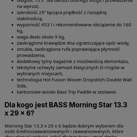
długość 13’3” dla bardzo dobrego ślizgu i prowadzenia
na wprost,
szerokość 29” łącząca prędkość z rozsądną
stabilnością,
wyporność 453 l i rekomendowane obciążenie do 160
kg,
waga deski około 9 kg,
zaokrąglone krawędzie dna ograniczające opór wody,
smukła, zaokrąglona rufa poprawiająca płynność
prowadzenia,
dodatkowy tylny bagażnik z możliwością demontażu,
tekstylne uchwyty zamiast klasycznych D-ringów w
wybranych miejscach,
technologia Hot Fusion Woven Dropstitch Double Wall
Side,
karbonowe wiosło Bass Trip Paddle w zestawie.
Dla kogo jest BASS Morning Star 13.3
x 29 x 6?
Morning Star 13.3 x 29 x 6 będzie dobrym wyborem dla
osób średniozaawansowanych i zaawansowanych, które
chcą pływać szybciej, robić dłuższe trasy i mieć deskę