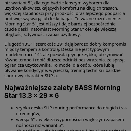
niż wariant 5”, dlatego będzie lepszym wyborem dla
użytkowników szukających komfortu na długich trasach,
większej stabilności przy prędkości oraz lepszego podparcia
pod większą wagą lub lekki bagaż. To ważne rozróżnienie:
Morning Star 5” jest niższy i daje bardziej bezpośrednie
czucie deski, natomiast Morning Star 6” oferuje większą
objętość, sztywność i zapas użytkowy.
Długość 13’3” i szerokość 29” dają bardzo dobry kompromis
między tempem a kontrolą. Deska nie jest typowym
modelem race 14’, ale pozwala płynąć szybko, utrzymywać
równe tempo i robić dłuższe odcinki bez wrażenia, że sprzęt
ogranicza użytkownika. To model dla osób, które lubią
pływanie kondycyjne, wycieczki, trening techniki i bardziej
sportowy charakter SUP-a.
Najważniejsze zalety BASS Morning
Star 13.3 x 29 x 6
szybka deska SUP touring performance do długich tras
i treningów,
wersja 6” z większą wypornością i większym zapasem
nośności niż wariant 5”,