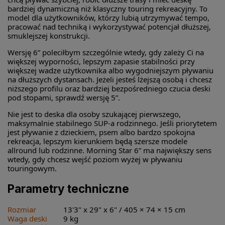
bardziej dynamiczną niż klasyczny touring rekreacyjny. To
model dla użytkowników, którzy lubią utrzymywać tempo,
pracować nad techniką i wykorzystywać potencjał dłuższej,
smuklejszej konstrukcji.
Wersję 6” poleciłbym szczególnie wtedy, gdy zależy Ci na
większej wyporności, lepszym zapasie stabilności przy
większej wadze użytkownika albo wygodniejszym pływaniu
na dłuższych dystansach. Jeżeli jesteś lżejszą osobą i chcesz
niższego profilu oraz bardziej bezpośredniego czucia deski
pod stopami, sprawdź wersję 5”.
Nie jest to deska dla osoby szukającej pierwszego,
maksymalnie stabilnego SUP-a rodzinnego. Jeśli priorytetem
jest pływanie z dzieckiem, psem albo bardzo spokojna
rekreacja, lepszym kierunkiem będą szersze modele
allround lub rodzinne. Morning Star 6” ma największy sens
wtedy, gdy chcesz wejść poziom wyżej w pływaniu
touringowym.
Parametry techniczne
Rozmiar
13'3" x 29" x 6" / 405 × 74 × 15 cm
Waga deski
9 kg