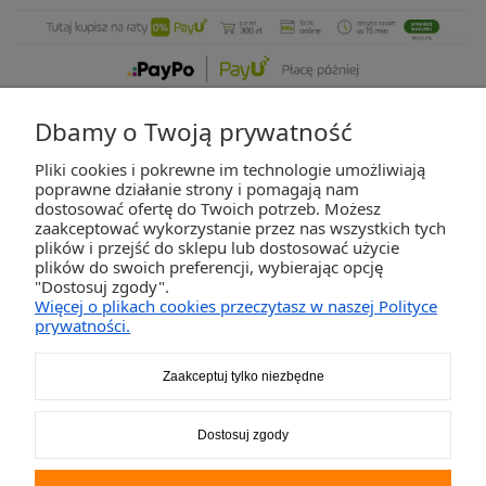
Dbamy o Twoją prywatność
Pliki cookies i pokrewne im technologie umożliwiają
ZAKUPY
poprawne działanie strony i pomagają nam
dostosować ofertę do Twoich potrzeb. Możesz
zaakceptować wykorzystanie przez nas wszystkich tych
POMOC
plików i przejść do sklepu lub dostosować użycie
plików do swoich preferencji, wybierając opcję
"Dostosuj zgody".
MOJE KONTO
Więcej o plikach cookies przeczytasz w naszej Polityce
prywatności.
INFORMACJE
Zaakceptuj tylko niezbędne
2K-Invest Sp. j. Ul. Św. Wojciecha 60, 41-922 Radzionków, śląskie NIP: 645-241-94-
Dostosuj zgody
33 REGON: 240545854
Napisz
sklep@activegames.pl
lub zadzwoń
+48796521697