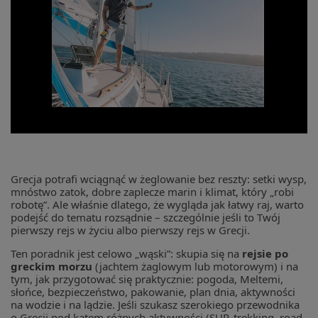
Grecja potrafi wciągnąć w żeglowanie bez reszty: setki wysp,
mnóstwo zatok, dobre zaplecze marin i klimat, który „robi
robotę”. Ale właśnie dlatego, że wygląda jak łatwy raj, warto
podejść do tematu rozsądnie – szczególnie jeśli to Twój
pierwszy rejs w życiu albo pierwszy rejs w Grecji.
Ten poradnik jest celowo „wąski”: skupia się na
rejsie po
greckim morzu
(jachtem żaglowym lub motorowym) i na
tym, jak przygotować się praktycznie: pogoda, Meltemi,
słońce, bezpieczeństwo, pakowanie, plan dnia, aktywności
na wodzie i na lądzie. Jeśli szukasz szerokiego przewodnika
o Grecji pod kątem różnych aktywności (SUP, trekking, road-