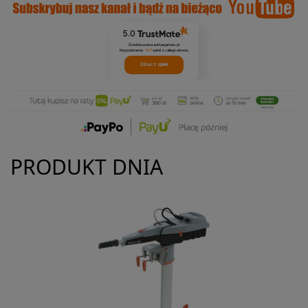
5.0
Średnia ocena activegames.pl
Na podstawie
327
opinii
z całego okresu
Zobacz opinie
PRODUKT DNIA