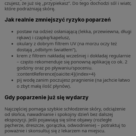
czujesz, że już się „przypiekasz”. Do tego dochodzi sól i wiatr,
które podrażniają skórę.
Jak realnie zmniejszyć ryzyko poparzeń
postaw na odzież osłaniającą (lekka, przewiewna, długi
rękaw) i czapkę/kapelusz,
okulary z dobrym filtrem UV (na morzu oczy też
dostają „odbitym światłem”),
krem z filtrem nakładaj wcześniej i dokładaj regularnie
– często rekomenduje się ponowną aplikację co ok. 2
godziny oraz po pływaniu/spoceniu.
:contentReference[oaicite:4]{index=4}
pij wodę zanim poczujesz pragnienie (na jachcie łatwo
o zbyt małą ilość płynów).
Gdy poparzenie już się wydarzy
Najczęściej pomaga szybkie schłodzenie skóry, odciążenie
od słońca, nawadnianie i spokojny dzień bez dalszej
ekspozycji. Jeśli pojawiają się silne objawy (rozległe
pęcherze, dreszcze, gorączka, odwodnienie) – potraktuj to
poważnie i skonsultuj się z lekarzem na miejscu.