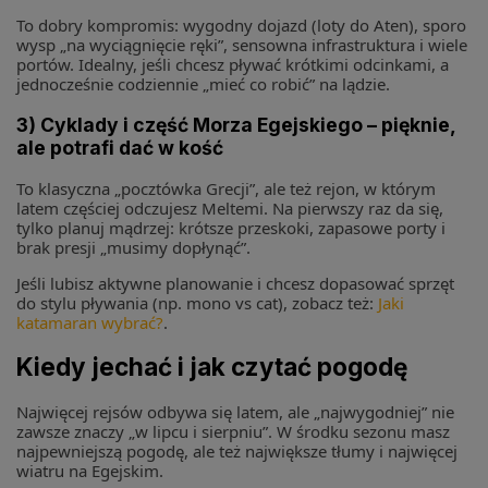
To dobry kompromis: wygodny dojazd (loty do Aten), sporo
wysp „na wyciągnięcie ręki”, sensowna infrastruktura i wiele
portów. Idealny, jeśli chcesz pływać krótkimi odcinkami, a
jednocześnie codziennie „mieć co robić” na lądzie.
3) Cyklady i część Morza Egejskiego – pięknie,
ale potrafi dać w kość
To klasyczna „pocztówka Grecji”, ale też rejon, w którym
latem częściej odczujesz Meltemi. Na pierwszy raz da się,
tylko planuj mądrzej: krótsze przeskoki, zapasowe porty i
brak presji „musimy dopłynąć”.
Jeśli lubisz aktywne planowanie i chcesz dopasować sprzęt
do stylu pływania (np. mono vs cat), zobacz też:
Jaki
katamaran wybrać?
.
Kiedy jechać i jak czytać pogodę
Najwięcej rejsów odbywa się latem, ale „najwygodniej” nie
zawsze znaczy „w lipcu i sierpniu”. W środku sezonu masz
najpewniejszą pogodę, ale też największe tłumy i najwięcej
wiatru na Egejskim.