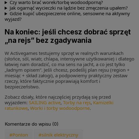
Czy warto brać worek/torbę wodoodporną?
Jak ogarnąć wycieczki na lądzie bez zmęczenia upałem?
Gdzie kupić ubezpieczenie online, sensowne na aktywny
wyjazd?
Na koniec: jeśli chcesz dobrać sprzęt
„na rejs” bez zgadywania
W Activegames testujemy sprzęt w realnych warunkach
(słońce, sól, wiatr, chlapa, intensywne użytkowanie) i dlatego
łatwiej nam doradzić, co ma sens na jacht, a co jest tylko
„ładnym opisem”. Jeśli chcesz, podeślij plan rejsu (region +
miesiąc + skład załogi), a podpowiemy praktyczny zestaw
rzeczy, które faktycznie poprawiają komfort i
bezpieczeństwo.
Zobacz działy, które najczęściej przydają się przed
wyjazdem:
SAILING active
,
Torby na rejs
,
Kamizelki
ratunkowe
,
Worki i torby wodoodporne
.
Komentarze do wpisu (0)
#Ponton
#silnik elektryczny