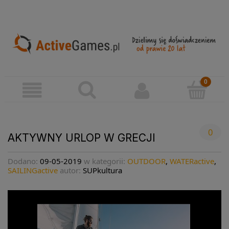
0
AKTYWNY URLOP W GRECJI
Dodano:
09-05-2019
w kategorii:
OUTDOOR
,
WATERactive
,
SAILINGactive
autor:
SUPkultura