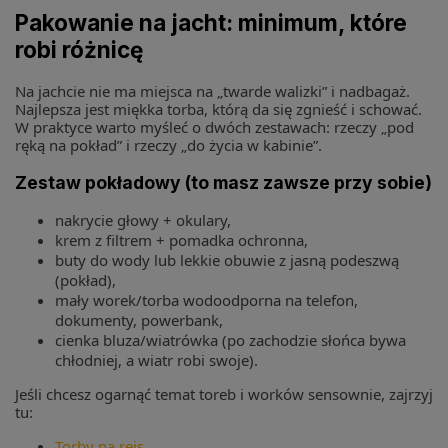
Pakowanie na jacht: minimum, które
robi różnicę
Na jachcie nie ma miejsca na „twarde walizki” i nadbagaż.
Najlepsza jest miękka torba, którą da się zgnieść i schować.
W praktyce warto myśleć o dwóch zestawach: rzeczy „pod
ręką na pokład” i rzeczy „do życia w kabinie”.
Zestaw pokładowy (to masz zawsze przy sobie)
nakrycie głowy + okulary,
krem z filtrem + pomadka ochronna,
buty do wody lub lekkie obuwie z jasną podeszwą
(pokład),
mały worek/torba wodoodporna na telefon,
dokumenty, powerbank,
cienka bluza/wiatrówka (po zachodzie słońca bywa
chłodniej, a wiatr robi swoje).
Jeśli chcesz ogarnąć temat toreb i worków sensownie, zajrzyj
tu:
Torby na rejs