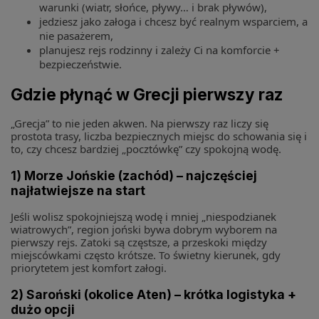
warunki (wiatr, słońce, pływy… i brak pływów),
jedziesz jako załoga i chcesz być realnym wsparciem, a
nie pasażerem,
planujesz rejs rodzinny i zależy Ci na komforcie +
bezpieczeństwie.
Gdzie płynąć w Grecji pierwszy raz
„Grecja” to nie jeden akwen. Na pierwszy raz liczy się
prostota trasy, liczba bezpiecznych miejsc do schowania się i
to, czy chcesz bardziej „pocztówkę” czy spokojną wodę.
1) Morze Jońskie (zachód) – najczęściej
najłatwiejsze na start
Jeśli wolisz spokojniejszą wodę i mniej „niespodzianek
wiatrowych”, region joński bywa dobrym wyborem na
pierwszy rejs. Zatoki są częstsze, a przeskoki między
miejscówkami często krótsze. To świetny kierunek, gdy
priorytetem jest komfort załogi.
2) Saroński (okolice Aten) – krótka logistyka +
dużo opcji