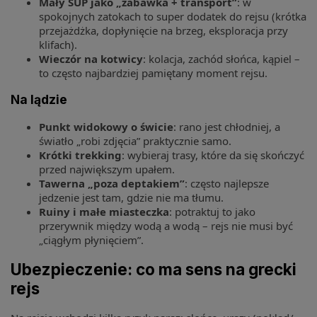
Mały SUP jako „zabawka + transport”
: w
spokojnych zatokach to super dodatek do rejsu (krótka
przejażdżka, dopłynięcie na brzeg, eksploracja przy
klifach).
Wieczór na kotwicy
: kolacja, zachód słońca, kąpiel –
to często najbardziej pamiętany moment rejsu.
Na lądzie
Punkt widokowy o świcie
: rano jest chłodniej, a
światło „robi zdjęcia” praktycznie samo.
Krótki trekking
: wybieraj trasy, które da się skończyć
przed największym upałem.
Tawerna „poza deptakiem”
: często najlepsze
jedzenie jest tam, gdzie nie ma tłumu.
Ruiny i małe miasteczka
: potraktuj to jako
przerywnik między wodą a wodą – rejs nie musi być
„ciągłym płynięciem”.
Ubezpieczenie: co ma sens na grecki
rejs