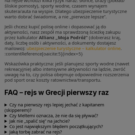
Na rejsie wchodzi kilka ryzyk naraz: słońce, urazy (pokład/
śliskie pomosty), sporty wodne, czasem wynajem
skutera/auta na wyspie. Dlatego ubezpieczenie turystyczne
warto dobrać świadomie, a nie „pierwsze lepsze”.
Jeśli chcesz kupić polisę online i dopasować ją do
aktywności, nasz zespół ma sprawdzoną ścieżkę zakupu
przez kalkulator
Allianz „Moja Podróż”
(dobierasz kraj,
daty, liczbę osób i aktywności, a dokumenty dostajesz
mailowo):
ubezpieczenie turystyczne – kalkulator online
.
:contentReference[oaicite:5]{index=5}
Wskazówka praktyczna: jeśli planujesz sporty wodne (nawet
rekreacyjnie) albo intensywne aktywności na lądzie, zwróć
uwagę na to, czy polisa obejmuje odpowiednie rozszerzenia
pod sport oraz koszty ratownictwa/transportu.
FAQ – rejs w Grecji pierwszy raz
Czy na pierwszy rejs lepiej jechać z kapitanem
(skipperem)?
Czy Meltemi oznacza, że nie da się pływać?
Jak nie „spalić się” na jachcie?
Co jest największym błędem początkujących?
Jaką torbę zabrać na rejs?