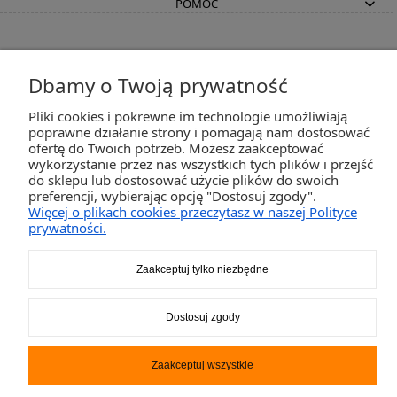
POMOC
MOJE KONTO
Dbamy o Twoją prywatność
INFORMACJE
Pliki cookies i pokrewne im technologie umożliwiają
poprawne działanie strony i pomagają nam dostosować
ofertę do Twoich potrzeb. Możesz zaakceptować
wykorzystanie przez nas wszystkich tych plików i przejść
2K-Invest Sp. j. Ul. Św. Wojciecha 60, 41-922 Radzionków, śląskie NIP: 645-241-94-33
do sklepu lub dostosować użycie plików do swoich
REGON: 240545854
preferencji, wybierając opcję "Dostosuj zgody".
Napisz
sklep@activegames.pl
lub zadzwoń
+48796521697
Więcej o plikach cookies przeczytasz w naszej Polityce
prywatności.
Zaakceptuj tylko niezbędne
Pokaż pełną wersję strony
Sklep internetowy Shoper.pl
Dostosuj zgody
Zaakceptuj wszystkie