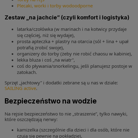
Plecaki, worki i torby wodoodporne
Zestaw „na jachcie” (czyli komfort i logistyka)
latarka/czołówka (w marinach i na kotwicy przydaje
się częściej, niż się wydaje),
prosta apteczka + plastry na otarcia (sól + lina + upał
potrafią zrobić swoje),
organizery do torby (żeby nie robić chaosu w kabinie),
lekka bluza i coś „na wiatr”,
coś do pływania/snorkelingu, jeśli planujesz postoje w
zatokach.
Sprzęt „jachtowy” i dodatki zebrane są u nas w dziale:
SAILING active
.
Bezpieczeństwo na wodzie
Na rejsie bezpieczeństwo to nie „straszenie”, tylko nawyki,
które oszczędzają nerwy:
kamizelka (szczególnie dla dzieci i dla osób, które nie
czują się pewnie na pokładzie),