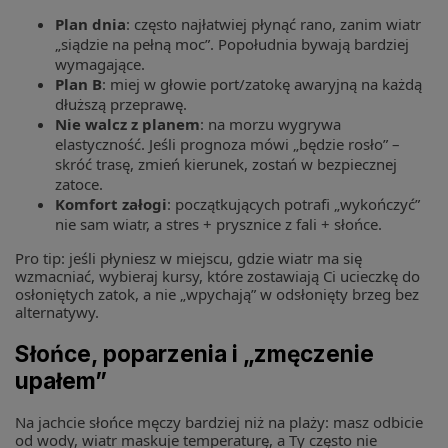
Plan dnia
: często najłatwiej płynąć rano, zanim wiatr
„siądzie na pełną moc”. Popołudnia bywają bardziej
wymagające.
Plan B
: miej w głowie port/zatokę awaryjną na każdą
dłuższą przeprawę.
Nie walcz z planem
: na morzu wygrywa
elastyczność. Jeśli prognoza mówi „będzie rosło” –
skróć trasę, zmień kierunek, zostań w bezpiecznej
zatoce.
Komfort załogi
: początkujących potrafi „wykończyć”
nie sam wiatr, a stres + prysznice z fali + słońce.
Pro tip: jeśli płyniesz w miejscu, gdzie wiatr ma się
wzmacniać, wybieraj kursy, które zostawiają Ci ucieczkę do
osłoniętych zatok, a nie „wpychają” w odsłonięty brzeg bez
alternatywy.
Słońce, poparzenia i „zmęczenie
upałem”
Na jachcie słońce męczy bardziej niż na plaży: masz odbicie
od wody, wiatr maskuje temperaturę, a Ty często nie