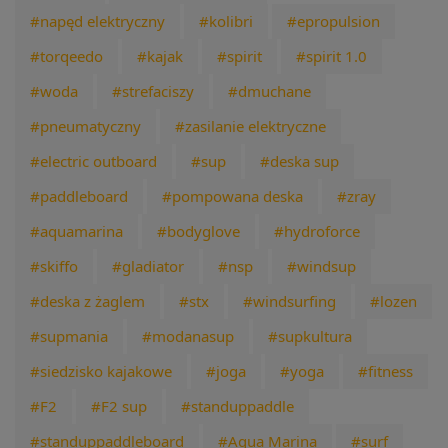
#napęd elektryczny
#kolibri
#epropulsion
#torqeedo
#kajak
#spirit
#spirit 1.0
#woda
#strefaciszy
#dmuchane
#pneumatyczny
#zasilanie elektryczne
#electric outboard
#sup
#deska sup
#paddleboard
#pompowana deska
#zray
#aquamarina
#bodyglove
#hydroforce
#skiffo
#gladiator
#nsp
#windsup
#deska z żaglem
#stx
#windsurfing
#lozen
#supmania
#modanasup
#supkultura
#siedzisko kajakowe
#joga
#yoga
#fitness
#F2
#F2 sup
#standuppaddle
#standuppaddleboard
#Aqua Marina
#surf