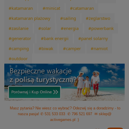
#katamaran
#minicat
#catamaran
#katamaran plażowy
#sailing
#żeglarstwo
#zasilanie
#solar
#energia
#powerbank
#generator
#bank energii
#panel solarny
#camping
#biwak
#camper
#namiot
#outdoor
Masz pytania? Nie wiesz co wybrać? Odezwij się a doradzimy - to
nasza pasja!
✆ 531 533 033
✆ 796 521 697
✉ sklep@
activegames.pl
:)