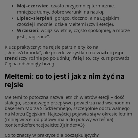
Maj–czerwiec
: często przyjemniej termicznie,
mniejsze tłumy, dobre warunki na naukę.
Lipiec–sierpień
: gorąco, tłoczno, a na Egejskim
częściej i mocniej działa Meltemi (czyli etezje).
Wrzesień
: wciąż świetnie, często spokojniej, a morze
jest „nagrzane”.
Klucz praktyczny: na rejsie patrz nie tylko na
„słońce/chmurki”, ale przede wszystkim na
wiatr i jego
trend
(czy rośnie po południu),
falę
i to, czy kurs prowadzi
Cię na odsłonięty brzeg.
Meltemi: co to jest i jak z nim żyć na
rejsie
Meltemi to potoczna nazwa letnich wiatrów etezji – dość
stałego, sezonowego przepływu powietrza nad wschodnim
basenem Morza Śródziemnego, szczególnie odczuwalnego
na Morzu Egejskim. Najczęściej pojawia się w okresie letnim
(mniej więcej od połowy maja do połowy września).
:contentReference[oaicite:3]{index=3}
Co to znaczy w praktyce dla początkujących?