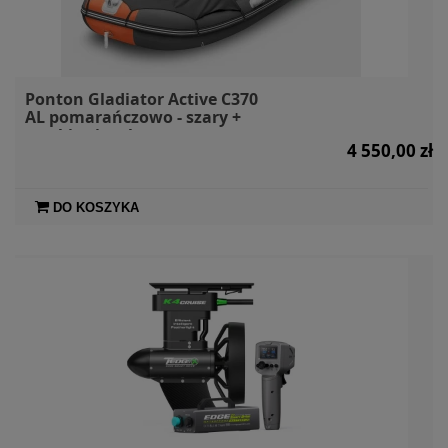
Ponton Gladiator Active C370
AL pomarańczowo - szary +
markiza i torby
4 550,00 zł
DO KOSZYKA