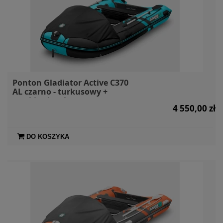
Ponton Gladiator Active C370
AL czarno - turkusowy +
markiza i torby
4 550,00 zł
DO KOSZYKA