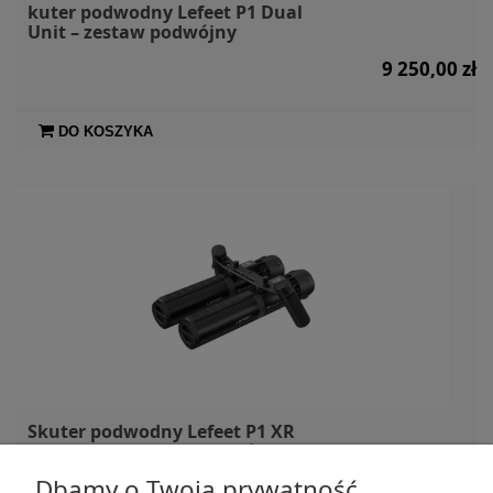
kuter podwodny Lefeet P1 Dual
Unit – zestaw podwójny
9 250,00 zł
DO KOSZYKA
Skuter podwodny Lefeet P1 XR
Dual Unit – zestaw podwójny
Dbamy o Twoją prywatność
10 500,00 zł