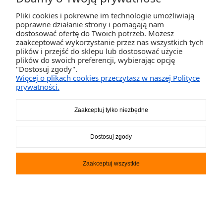
Pliki cookies i pokrewne im technologie umożliwiają
poprawne działanie strony i pomagają nam
DO KOSZYKA
dostosować ofertę do Twoich potrzeb. Możesz
zaakceptować wykorzystanie przez nas wszystkich tych
plików i przejść do sklepu lub dostosować użycie
plików do swoich preferencji, wybierając opcję
"Dostosuj zgody".
Więcej o plikach cookies przeczytasz w naszej Polityce
prywatności.
Zaakceptuj tylko niezbędne
Dostosuj zgody
Ponton Gladiator Active C420
Zaakceptuj wszystkie
AL morski - biały + markiza i
torby
5 250,00 zł
DO KOSZYKA