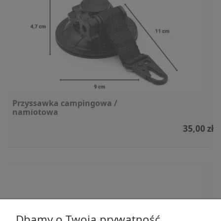
Przyssawka campingowa /
namiotowa
35,00 zł
Dbamy o Twoją prywatność