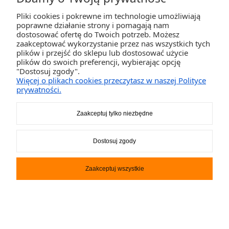
Pliki cookies i pokrewne im technologie umożliwiają
poprawne działanie strony i pomagają nam
dostosować ofertę do Twoich potrzeb. Możesz
zaakceptować wykorzystanie przez nas wszystkich tych
plików i przejść do sklepu lub dostosować użycie
podłoga do 410 GT HOME
plików do swoich preferencji, wybierając opcję
"Dostosuj zgody".
850,00 zł
Więcej o plikach cookies przeczytasz w naszej Polityce
prywatności.
Zaakceptuj tylko niezbędne
Dostosuj zgody
Zaakceptuj wszystkie