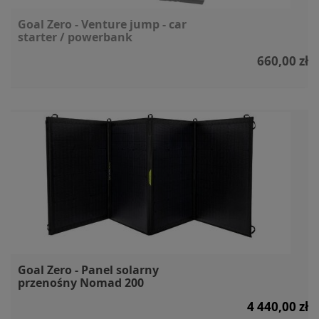
Goal Zero - Venture jump - car
starter / powerbank
660,00 zł
Goal Zero - Panel solarny
przenośny Nomad 200
4 440,00 zł