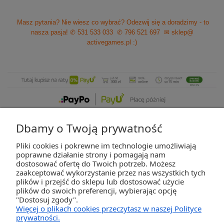
Masz pytania? Nie wiesz co wybrać? Odezwij się a doradzimy - to
nasza pasja!
✆ 531 533 033
✆ 796 521 697
✉ sklep@
activegames.pl
:)
Dbamy o Twoją prywatność
Pliki cookies i pokrewne im technologie umożliwiają
ZAKUPY
poprawne działanie strony i pomagają nam
dostosować ofertę do Twoich potrzeb. Możesz
zaakceptować wykorzystanie przez nas wszystkich tych
POMOC
plików i przejść do sklepu lub dostosować użycie
plików do swoich preferencji, wybierając opcję
"Dostosuj zgody".
MOJE KONTO
Więcej o plikach cookies przeczytasz w naszej Polityce
prywatności.