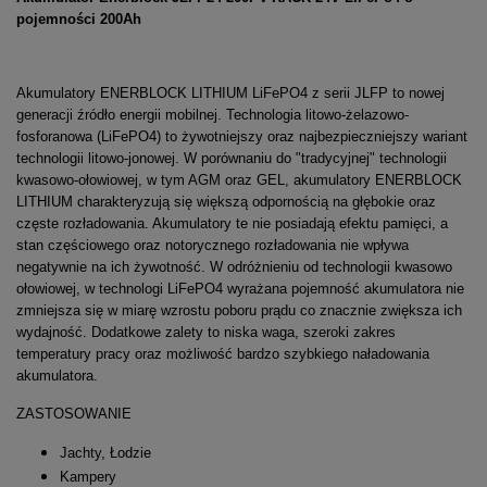
pojemności 200Ah
Akumulatory ENERBLOCK LITHIUM LiFePO4 z serii JLFP to nowej
generacji źródło energii mobilnej. Technologia litowo-żelazowo-
fosforanowa (LiFePO4) to żywotniejszy oraz najbezpieczniejszy wariant
technologii litowo-jonowej. W porównaniu do "tradycyjnej" technologii
kwasowo-ołowiowej, w tym AGM oraz GEL, akumulatory ENERBLOCK
LITHIUM charakteryzują się większą odpornością na głębokie oraz
częste rozładowania. Akumulatory te nie posiadają efektu pamięci, a
stan częściowego oraz notorycznego rozładowania nie wpływa
negatywnie na ich żywotność. W odróżnieniu od technologii kwasowo
ołowiowej, w technologi LiFePO4 wyrażana pojemność akumulatora nie
zmniejsza się w miarę wzrostu poboru prądu co znacznie zwiększa ich
wydajność. Dodatkowe zalety to niska waga, szeroki zakres
temperatury pracy oraz możliwość bardzo szybkiego naładowania
akumulatora.
ZASTOSOWANIE
Jachty, Łodzie
Kampery