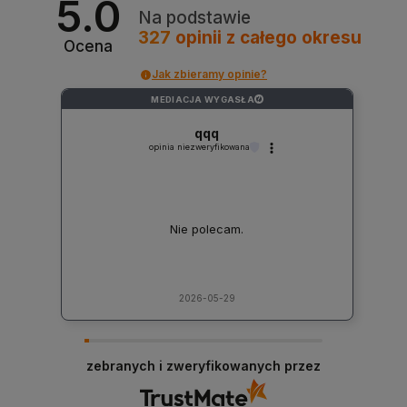
5.0
Na podstawie
327
opinii
z całego okresu
Ocena
Jak zbieramy opinie?
MEDIACJA WYGASŁA
?
qqq
opinia niezweryfikowana
Nie polecam.
2026-05-29
zebranych i zweryfikowanych przez