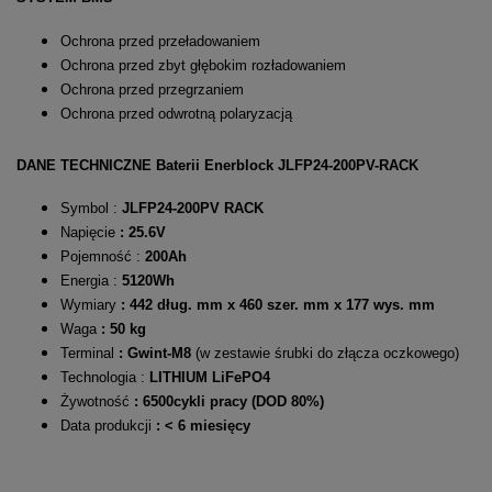
Ochrona przed przeładowaniem
Ochrona przed zbyt głębokim rozładowaniem
Ochrona przed przegrzaniem
Ochrona przed odwrotną polaryzacją
DANE TECHNICZNE
Baterii Enerblock JLFP24-200PV-RACK
Symbol :
JLFP24-200PV RACK
Napięcie
: 25.6V
Pojemność :
200Ah
Energia :
5120Wh
Wymiary
: 442 dług. mm x 460 szer. mm x 177 wys. mm
Waga
: 50 kg
Terminal
: Gwint-M8
(w zestawie śrubki do złącza oczkowego)
Technologia :
LITHIUM LiFePO4
Żywotność
: 6500cykli pracy (DOD 80%)
Data produkcji
: < 6 miesięcy