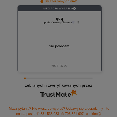
Jak zbieramy opinie?
MEDIACJA WYGASŁA
?
qqq
opinia niezweryfikowana
Nie polecam.
2026-05-29
zebranych i zweryfikowanych przez
Masz pytania? Nie wiesz co wybrać? Odezwij się a doradzimy - to
nasza pasja!
✆ 531 533 033
✆ 796 521 697
✉ sklep@