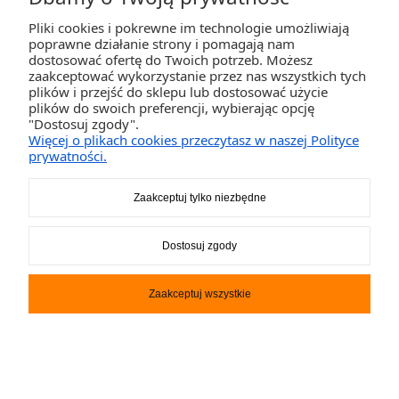
Pliki cookies i pokrewne im technologie umożliwiają
poprawne działanie strony i pomagają nam
Light My Fire Nóż z krzesiwem
dostosować ofertę do Twoich potrzeb. Możesz
+ rozpałka Tinder
zaakceptować wykorzystanie przez nas wszystkich tych
plików i przejść do sklepu lub dostosować użycie
140,00 zł
plików do swoich preferencji, wybierając opcję
"Dostosuj zgody".
Więcej o plikach cookies przeczytasz w naszej Polityce
DO KOSZYKA
prywatności.
Zaakceptuj tylko niezbędne
Dostosuj zgody
Zaakceptuj wszystkie
Light My Fire Nóż z krzesiwem