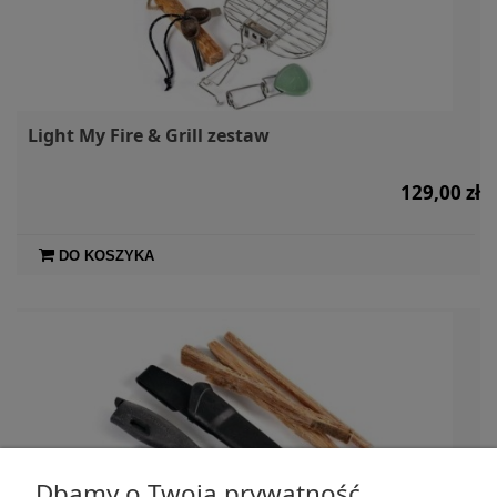
Light My Fire & Grill zestaw
129,00 zł
DO KOSZYKA
Dbamy o Twoją prywatność