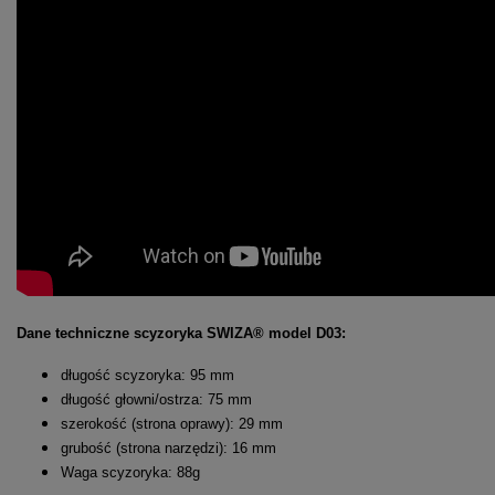
Dane techniczne scyzoryka SWIZA® model D03:
długość scyzoryka: 95 mm
długość głowni/ostrza: 75 mm
szerokość (strona oprawy): 29 mm
grubość (strona narzędzi): 16 mm
Waga scyzoryka: 88g