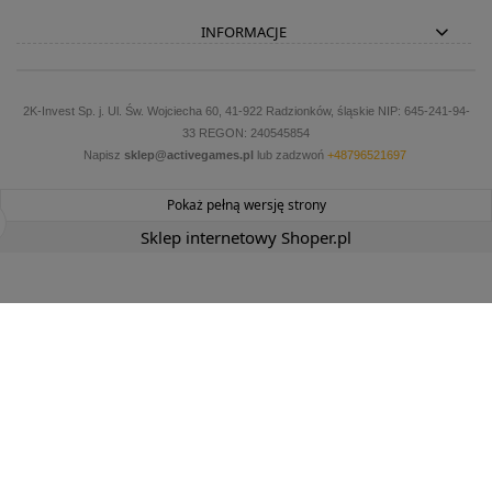
INFORMACJE
2K-Invest Sp. j. Ul. Św. Wojciecha 60, 41-922 Radzionków, śląskie NIP: 645-241-94-
33 REGON: 240545854
Napisz
sklep@activegames.pl
lub zadzwoń
+48796521697
Pokaż pełną wersję strony
Sklep internetowy Shoper.pl