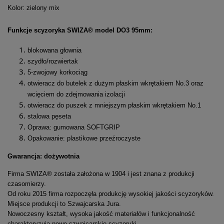
Kolor: zielony mix
Funkcje scyzoryka SWIZA® model DO3 95mm:
blokowana głownia
szydło/rozwiertak
5-zwojowy korkociąg
otwieracz do butelek z dużym płaskim wkrętakiem No.3 oraz
wcięciem do zdejmowania izolacji
otwieracz do puszek z mniejszym płaskim wkrętakiem No.1
stalowa pęseta
Oprawa: gumowana SOFTGRIP
Opakowanie: plastikowe przeźroczyste
Gwarancja: dożywotnia
Firma SWIZA® została założona w 1904 i jest znana z produkcji
czasomierzy.
Od roku 2015 firma rozpoczęła produkcję wysokiej jakości scyzoryków.
Miejsce produkcji to Szwajcarska Jura.
Nowoczesny kształt, wysoka jakość materiałów i funkcjonalność
charakteryzują nowe szwajcarskie scyzoryki.