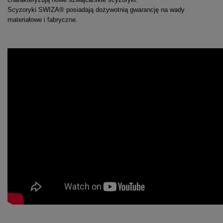
Scyzoryki SWIZA® posiadają dożywotnią gwarancję na wady
materiałowe i fabryczne.