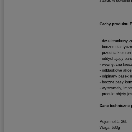
zabrać w dowolne 
Cechy produktu E
- dwukierunkowy z
- boczne elastyczn
- przednia kieszeń
- oddychający panel
- wewnętrzna kies
- odblaskowe akce
- odpinany pasek n
- boczne pasy kom
- wytrzymały, imp
- produkt objęty j
Dane techniczne 
Pojemność: 36L
Waga: 680g