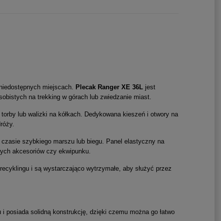
 niedostępnych miejscach.
Plecak Ranger XE 36L
jest
sobistych na trekking w górach lub zwiedzanie miast.
torby lub walizki na kółkach. Dedykowana kieszeń i otwory na
róży.
czasie szybkiego marszu lub biegu. Panel elastyczny na
wych akcesoriów czy ekwipunku.
cyklingu i są wystarczająco wytrzymałe, aby służyć przez
u i posiada solidną konstrukcję, dzięki czemu można go łatwo