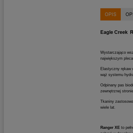
OPIS
OP
Eagle Creek R
Wystarczająco wsz
największym plecak
Elastyczny rękaw 
wąż systemu hydra
Odpinany pas biod
zewnętrznej stron
Tkaniny zastosowa
wiele lat.
Ranger XE
to pełn