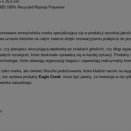
5 x 25,5 cm
300D 100% Recycled Ripstop Polyester
nomowana amerykańska marka specjalizująca się w produkcji wysokiej jakośc
a uznanie klientów na całym świecie dzięki innowacyjnemu podejściu do proj
o, czy planujesz ekscytującą wędrówkę po szlakach górskich, czy długi wyja
rwałych rozwiązań, które doskonale sprawdzą się w każdej sytuacji. Produkty
echnologie, które ułatwiają organizację bagażu i zapewniają maksymalny kom
 tylko marka, ale również filozofia podróżowania, która kładzie nacisk na wy
, kto wybiera produkty
Eagle Creek
, może być pewny, że inwestuje w nie tyl
owiska naturalnego.
su