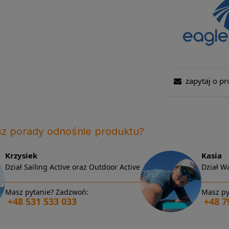
zapytaj o pr
sz porady odnośnie produktu?
Krzysiek
Kasia
Dział Sailing Active oraz Outdoor Active
Dział Wa
Masz pytanie? Zadzwoń:
Masz py
+48 531 533 033
+48 7