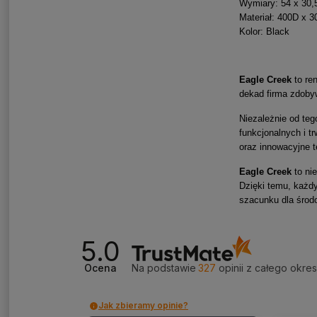
Wymiary: 54 x 30,
Materiał: 400D x 
Kolor: Black
Eagle Creek
to re
dekad firma zdobyw
Niezależnie od teg
funkcjonalnych i t
oraz innowacyjne t
Eagle Creek
to nie
Dzięki temu, każdy
szacunku dla środ
5.0
Ocena
Na podstawie
327
opinii
z całego okre
Jak zbieramy opinie?