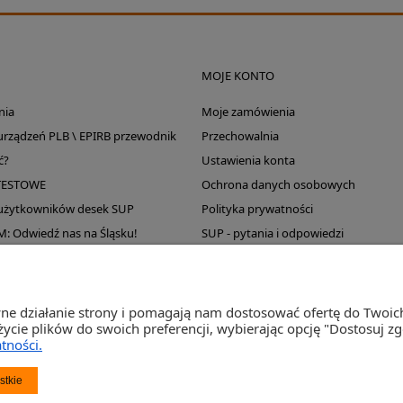
MOJE KONTO
nia
Moje zamówienia
 urządzeń PLB \ EPIRB przewodnik
Przechowalnia
ć?
Ustawienia konta
TESTOWE
Ochrona danych osobowych
 użytkowników desek SUP
Polityka prywatności
Odwiedź nas na Śląsku!
SUP - pytania i odpowiedzi
Wyprzedaż magazynu
wne działanie strony i pomagają nam dostosować ofertę do Twoi
życie plików do swoich preferencji, wybierając opcję "Dostosuj z
tności.
st Sp. j. Ul. Św. Wojciecha 60, 41-922 Radzionków, śląskie NIP: 645-241-94-33 REGON: 2
stkie
Napisz
sklep@activegames.pl
lub zadzwoń
+48796521697