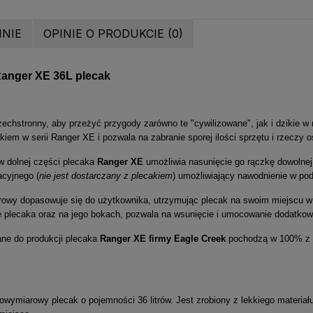
INIE
OPINIE O PRODUKCIE (0)
anger XE 36L plecak
echstronny, aby przeżyć przygody zarówno te "cywilizowane", jak i dzikie w
iem w serii Ranger XE i pozwala na zabranie sporej ilości sprzętu i rzeczy o
w dolnej części plecaka
Ranger XE
umożliwia nasunięcie go rączkę dowolnej 
cyjnego (
nie jest dostarczany z plecakiem
) umożliwiający nawodnienie w pod
rowy dopasowuje się do użytkownika, utrzymując plecak na swoim miejscu w 
ie plecaka oraz na jego bokach, pozwala na wsunięcie i umocowanie dodatko
ne do produkcji plecaka
Ranger XE firmy Eagle Creek
pochodzą w 100% z re
owymiarowy plecak o pojemności 36 litrów. Jest zrobiony z lekkiego materiał