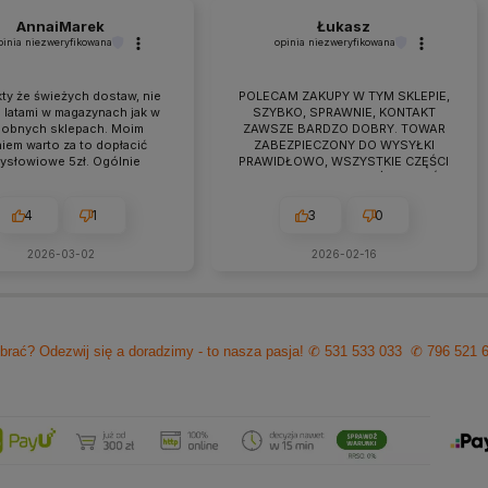
AnnaiMarek
Łukasz
pinia niezweryfikowana
opinia niezweryfikowana
ty że świeżych dostaw, nie
POLECAM ZAKUPY W TYM SKLEPIE,
 latami w magazynach jak w
SZYBKO, SPRAWNIE, KONTAKT
obnych sklepach. Moim
ZAWSZE BARDZO DOBRY. TOWAR
iem warto za to dopłacić
ZABEZPIECZONY DO WYSYŁKI
zysłowiowe 5zł. Ogólnie
PRAWIDŁOWO, WSZYSTKIE CZĘŚCI
raca przebiega owocnie od
BYŁY W ZESTAWIE. jEŻELI KTOŚ
 7 lat. Jeśli pojawiają się
PLANUJE ZAKUP TO NAPEWNO
eś problemy zawsze można
WARTO TUTAJ
4
1
3
0
zyć na szybką pomoc czy
ultacje i rzeczową rade.
2026-03-02
2026-02-16
cam z czystym sumieniem!
brać? Odezwij się a doradzimy - to nasza pasja!
✆ 531 533 033
✆ 796 521 