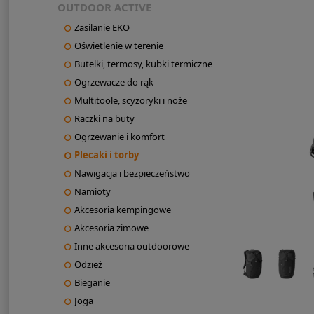
OUTDOOR ACTIVE
Zasilanie EKO
Oświetlenie w terenie
Butelki, termosy, kubki termiczne
Ogrzewacze do rąk
Multitoole, scyzoryki i noże
Raczki na buty
Ogrzewanie i komfort
Plecaki i torby
Nawigacja i bezpieczeństwo
Namioty
Akcesoria kempingowe
Akcesoria zimowe
Inne akcesoria outdoorowe
Odzież
Bieganie
Joga