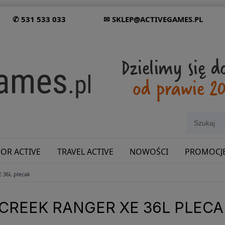
✆ 531 533 033
✉ SKLEP@ACTIVEGAMES.PL
OR ACTIVE
TRAVEL ACTIVE
NOWOŚCI
PROMOCJ
E 36L plecak
SHOWROOM: ODWIEDŹ NAS NA ŚLĄSKU!
CREEK RANGER XE 36L PLECA