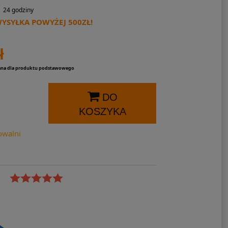
24 godziny
SYŁKA POWYŻEJ 500ZŁ!
ł
ana dla produktu podstawowego
DO
KOSZYKA
owalni