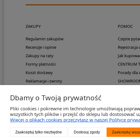
ZAKUPY
POMOC
Regulamin zakupów
Częste pyta
Recenzje i opinie
Rejestracja
Zakupy na raty
Jak kupowa
Formy płatności
CENTRUM 
Koszt dostawy
Porady dla
Reklamacje i zwroty
SHOWROOM: 
Zmieści się do kampera?
Dbamy o Twoją prywatność
PayPo odroczona płatność
Pliki cookies i pokrewne im technologie umożliwiają popra
wszystkich tych plików i przejść do sklepu lub dostosować u
Więcej o plikach cookies przeczytasz w naszej Polityce prywa
2K-Inve
Zaakceptuj tylko niezbędne
Dostosuj zgody
Zaakceptuj wszy