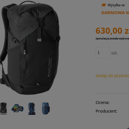
Wysyłka w:
DARMOWA WY
630,00 z
Symulacja została wykon
szt.
dodaj do przech
Ocena:
Producent: