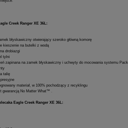
miejsce.
agle Creek Ranger XE 36L:
amek błyskawiczny otwierający szeroko główną komorę
e kieszenie na butelki z wodą
 na drobiazgi
 tylni
zeń zapinana na zamek błyskawiczny i uchwyty do mocowania systemu Pack
nty
a talię
presyjne
regnowany materiał, w 100% pochodzący z recyklingu
est gwarancją No Matter What™ .
plecaka Eagle Creek Ranger XE 36L: