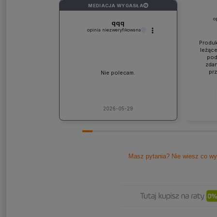
MEDIACJA WYGASŁA
?
o
qqq
opinia niezweryfikowana
Produk
leżące
pod
zdan
pr
Nie polecam.
współp
ponad
jaki
lic
kons
2026-05-29
Pole
Masz pytania? Nie wiesz co wy