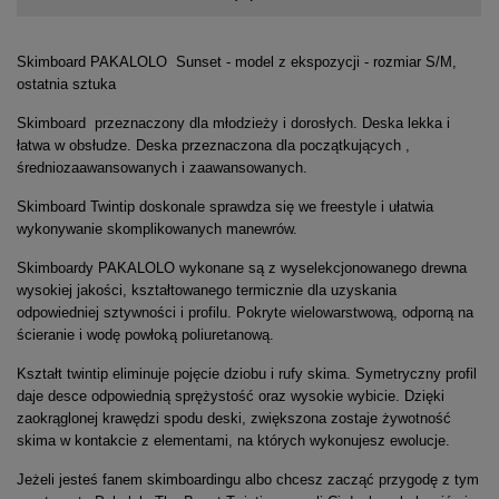
Skimboard PAKALOLO Sunset - model z ekspozycji - rozmiar S/M,
ostatnia sztuka
Skimboard przeznaczony dla młodzieży i dorosłych. Deska lekka i
łatwa w obsłudze. Deska przeznaczona dla początkujących ,
średniozaawansowanych i zaawansowanych.
Skimboard Twintip doskonale sprawdza się we freestyle i ułatwia
wykonywanie skomplikowanych manewrów.
Skimboardy PAKALOLO wykonane są z wyselekcjonowanego drewna
wysokiej jakości, kształtowanego termicznie dla uzyskania
odpowiedniej sztywności i profilu. Pokryte wielowarstwową, odporną na
ścieranie i wodę powłoką poliuretanową.
Kształt twintip eliminuje pojęcie dziobu i rufy skima. Symetryczny profil
daje desce odpowiednią sprężystość oraz wysokie wybicie. Dzięki
zaokrąglonej krawędzi spodu deski, zwiększona zostaje żywotność
skima w kontakcie z elementami, na których wykonujesz ewolucje.
Jeżeli jesteś fanem skimboardingu albo chcesz zacząć przygodę z tym