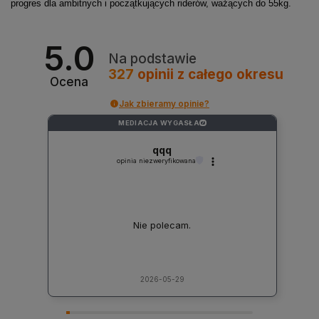
progres dla ambitnych i początkujących riderów, ważących do 55kg.
5.0
Na podstawie
327
opinii
z całego okresu
Ocena
Jak zbieramy opinie?
MEDIACJA WYGASŁA
?
qqq
opinia niezweryfikowana
Nie polecam.
2026-05-29