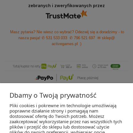
zebranych i zweryfikowanych przez
Masz pytania? Nie wiesz co wybrać? Odezwij się a doradzimy - to
nasza pasja!
✆ 531 533 033
✆ 796 521 697
✉ sklep@
activegames.pl
:)
Dbamy o Twoją prywatność
Pliki cookies i pokrewne im technologie umożliwiają
ZAKUPY
poprawne działanie strony i pomagają nam
dostosować ofertę do Twoich potrzeb. Możesz
zaakceptować wykorzystanie przez nas wszystkich tych
POMOC
plików i przejść do sklepu lub dostosować użycie
plików do swoich preferencji, wybierając opcję