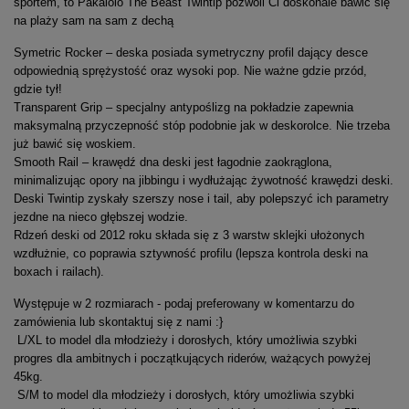
sportem, to Pakalolo The Beast Twintip pozwoli Ci doskonale bawić się
na plaży sam na sam z dechą
Symetric Rocker – deska posiada symetryczny profil dający desce
odpowiednią sprężystość oraz wysoki pop. Nie ważne gdzie przód,
gdzie tył!
Transparent Grip – specjalny antypoślizg na pokładzie zapewnia
maksymalną przyczepność stóp podobnie jak w deskorolce. Nie trzeba
już bawić się woskiem.
Smooth Rail – krawędź dna deski jest łagodnie zaokrąglona,
minimalizując opory na jibbingu i wydłużając żywotność krawędzi deski.
Deski Twintip zyskały szerszy nose i tail, aby polepszyć ich parametry
jezdne na nieco głębszej wodzie.
Rdzeń deski od 2012 roku składa się z 3 warstw sklejki ułożonych
wzdłużnie, co poprawia sztywność profilu (lepsza kontrola deski na
boxach i railach).
Występuje w 2 rozmiarach - podaj preferowany w komentarzu do
zamówienia lub skontaktuj się z nami :}
L/XL to model dla młodzieży i dorosłych, który umożliwia szybki
progres dla ambitnych i początkujących riderów, ważących powyżej
45kg.
S/M to model dla młodzieży i dorosłych, który umożliwia szybki