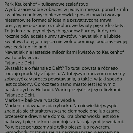
Park Keukenhof – tulipanowe szaleństwo
Wyobrażacie sobie zobaczyć w jednym miejscu ponad 7 mln
kwiatów cebulowych pieczołowicie posadzonych tworząc
niesamowite formacje? Idealnie przystrzyżona trawa,
precyzyjnie ułożone różnokolorowe kwiaty piękne kształty.
To jeden z najpłynniejszych ogrodów Europy, który rok
rocznie odwiedzają tłumy turystów. Nawet jak nie lubicie
kwiatów, to tego miejsca nie wolno pominąć podczas swojej
wycieczki do Holandii.
Nawet jak nie jesteście miłośnikami kwiatów to Keukenhof
warto odwiedzić.
Fajanse z Delft
Słyszeliście o fajansie z Delft? To tutaj powstają różnego
rodzaju produkty z fajansu. W tutejszym muzeum możemy
zobaczyć cały proces powstawania, a także, w jaki sposób
jest zdobiony. Oprócz tego samo miasto jest jednym z
najstarszych w Holandii. Warto przejść się jego uliczkami.
Fajanse z Delft.
Marken – bajkowa rybacka wioska
Marken to dawna osada rybacka. Na niewielkiej wyspie
znajdują się charakterystyczne ciemnozielone lub czarne
przepiękne drewniane domki. Krajobraz wioski jest iście
bajkowy i pięknie koresponduje z otaczającymi je wodami.
Po wiosce poruszamy się tylko pieszo lub rowerem.
Samochody zostawia się na parkingu przed wejściem na