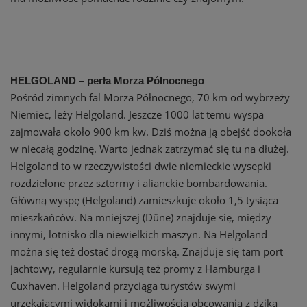
HELGOLAND – perła Morza Północnego
Pośród zimnych fal Morza Północnego, 70 km od wybrzeży
Niemiec, leży Helgoland. Jeszcze 1000 lat temu wyspa
zajmowała około 900 km kw. Dziś można ją obejść dookoła
w niecałą godzinę. Warto jednak zatrzymać się tu na dłużej.
Helgoland to w rzeczywistości dwie niemieckie wysepki
rozdzielone przez sztormy i alianckie bombardowania.
Główną wyspę (Helgoland) zamieszkuje około 1,5 tysiąca
mieszkańców. Na mniejszej (Düne) znajduje się, między
innymi, lotnisko dla niewielkich maszyn. Na Helgoland
można się też dostać drogą morską. Znajduje się tam port
jachtowy, regularnie kursują też promy z Hamburga i
Cuxhaven. Helgoland przyciąga turystów swymi
urzekającymi widokami i możliwością obcowania z dziką