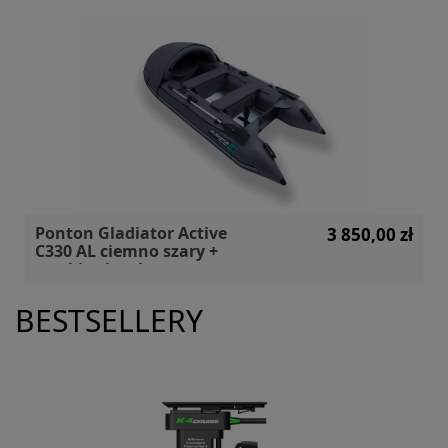
Ponton Gladiator Active
3 850,00 zł
C330 AL ciemno szary +
markiza i torby
BESTSELLERY