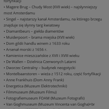
fortyfikacji
• Magere Brug – Chudy Most (XVII wiek) – najsłynniejszy
most Amsterdamu
• Singel – najstarszy kanał Amsterdamu, na którego brzegu
znajduje się słynny targ kwiatowy
• Diamantbeurs – giełda diamentów
• Muiderpoort – brama miejska (XVII wiek)
• Dom gildii handlu winem z 1633 roku
• Arsenał morski z 1656 r.
• Kamienice mieszczańskie z XVII i XVIII wieku
• De Wallen – Dzielnica Czerwonych Latarni
• Dworzec Centralny – budynek neogotycki
• Montelbaanstoren – wieża z 1512 roku, część fortyfikacji
• Anne Frankhuis (Dom Anny Frank)
• Energetica (Muzeum Elektrotechniki)
• Filmmuseum (Muzeum Filmu)
• Fotografiemuseum FOAM (Muzeum Fotografii)
• Van Goghmuseum (Muzeum Vincenta van Gogha)
<br