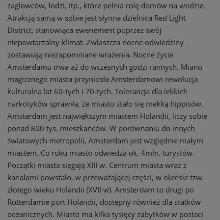
żaglowców, łodzi, itp., które pełnia rolę domów na wodzie.
Atrakcją samą w sobie jest słynna dzielnica Red Light
District, stanowiąca ewenement poprzez swój
niepowtarzalny klimat. Zwłaszcza nocne odwiedziny
zostawiają niezapomniane wrażenia. Nocne życie
Amsterdamu trwa aż do wczesnych godzi rannych. Miano
magicznego miasta przyniosła Amsterdamowi rewolucja
kulturalna lat 60-tych i 70-tych. Tolerancja dla lekkich
narkotyków sprawiła, że miasto stało się mekką hippisów.
Amsterdam jest największym miastem Holandii, liczy sobie
ponad 800 tys. mieszkańców. W porównaniu do innych
światowych metropolii, Amsterdam jest względnie małym
miastem. Co roku miasto odwiedza ok. 4mln. turystów.
Początki miasta sięgają XIII w. Centrum miasta wraz z
kanałami powstało, w przeważającej części, w okresie tzw.
złotego wieku Holandii (XVII w). Amsterdam to drugi po
Rotterdamie port Holandii, dostępny również dla statków
oceanicznych. Miasto ma kilka tysięcy zabytków w postaci