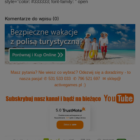
style="color: #333333; font-family: " open
Komentarze do wpisu (0)
Masz pytania? Nie wiesz co wybrać? Odezwij się a doradzimy - to
nasza pasja!
✆ 531 533 033
✆ 796 521 697
✉ sklep@
activegames.pl
:)
5.0
Średnia ocena activegames.pl
Na podstawie
327
opinii
z całego okresu
Zobacz opinie