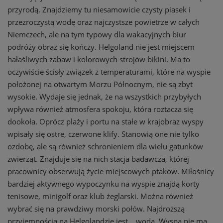
przyrodą. Znajdziemy tu niesamowicie czysty piasek i
przezroczystą wodę oraz najczystsze powietrze w całych
Niemczech, ale na tym typowy dla wakacyjnych biur
podróży obraz się kończy. Helgoland nie jest miejscem
hałaśliwych zabaw i kolorowych strojów bikini. Ma to
oczywiście ścisły związek z temperaturami, które na wyspie
położonej na otwartym Morzu Północnym, nie są zbyt
wysokie. Wydaje się jednak, że na wszystkich przybyłych
wpływa również atmosfera spokoju, która roztacza się
dookoła. Oprócz plaży i portu na stałe w krajobraz wyspy
wpisały się ostre, czerwone klify. Stanowią one nie tylko
ozdobę, ale są również schronieniem dla wielu gatunków
zwierząt. Znajduje się na nich stacja badawcza, której
pracownicy obserwują życie miejscowych ptaków. Miłośnicy
bardziej aktywnego wypoczynku na wyspie znajdą korty
tenisowe, minigolf oraz klub żeglarski. Można również
wybrać się na prawdziwy morski połów. Najdroższą
przyjemnością na Helgolandzie jest… woda. Wyspa nie ma