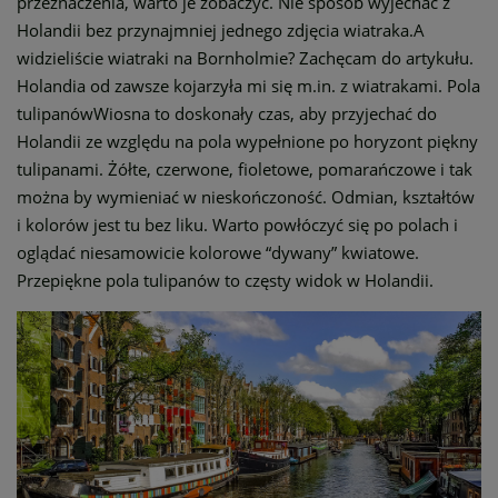
przeznaczenia, warto je zobaczyć. Nie sposób wyjechać z
Holandii bez przynajmniej jednego zdjęcia wiatraka.A
widzieliście wiatraki na Bornholmie? Zachęcam do artykułu.
Holandia od zawsze kojarzyła mi się m.in. z wiatrakami. Pola
tulipanówWiosna to doskonały czas, aby przyjechać do
Holandii ze względu na pola wypełnione po horyzont piękny
tulipanami. Żółte, czerwone, fioletowe, pomarańczowe i tak
można by wymieniać w nieskończoność. Odmian, kształtów
i kolorów jest tu bez liku. Warto powłóczyć się po polach i
oglądać niesamowicie kolorowe “dywany” kwiatowe.
Przepiękne pola tulipanów to częsty widok w Holandii.