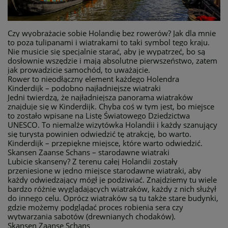
Czy wyobrażacie sobie Holandię bez rowerów? Jak dla mnie
to poza tulipanami i wiatrakami to taki symbol tego kraju.
Nie musicie się specjalnie starać, aby je wypatrzeć, bo są
dosłownie wszędzie i mają absolutne pierwszeństwo, zatem
jak prowadzicie samochód, to uważajcie.
Rower to nieodłączny element każdego Holendra
Kinderdijk – podobno najładniejsze wiatraki
Jedni twierdzą, że najładniejsza panorama wiatraków
znajduje się w Kinderdijk. Chyba coś w tym jest, bo miejsce
to zostało wpisane na Listę Światowego Dziedzictwa
UNESCO. To niemalże wizytówka Holandii i każdy szanujący
się turysta powinien odwiedzić tę atrakcję, bo warto.
Kinderdijk – przepiękne miejsce, które warto odwiedzić.
Skansen Zaanse Schans – starodawne wiatraki
Lubicie skanseny? Z terenu całej Holandii zostały
przeniesione w jedno miejsce starodawne wiatraki, aby
każdy odwiedzający mógł je podziwiać. Znajdziemy tu wiele
bardzo różnie wyglądających wiatraków, każdy z nich służył
do innego celu. Oprócz wiatraków są tu także stare budynki,
gdzie możemy podglądać proces robienia sera czy
wytwarzania sabotów (drewnianych chodaków).
Skansen Zaanse Schans