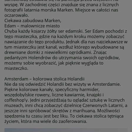
wyspę. W zachodniej części znajduje się znana z licznych
fotografii latarnia morska Marken. Miejsce w całości nas
oczarowało.
Ciekawa zabudowa Marken,
Edam – malownicze miasto
Chyba każdy kojarzy żółty ser edamski. Ser Edam pochodzi z
tego miasteczka, gdzie na każdym kroku możemy zobaczyć
nawiązanie do tego produktu. Jednak dla nas najciekawsze w
tym miasteczku jest kanał, wzdłuż którego wybudowane są
drewniane domki z niewielkimi ogródkami. Znając
pedantyzm Holendrów do utrzymania swoich ogródków,
możemy sobie wyobrazić, jak pięknie wygląda to
miasteczko.
Amsterdam – kolorowa stolica Holandii
Nie da się odwiedzić Holandii bez wizyty w Amsterdamie.
Piękne kolorowe kanały, specyficzny harmider,
wszędobylskie rowery, liczne kawiarnie, knajpki i
coffeshop’y. Jedni przyjeżdżają tu oglądać sztukę w licznych
muzeach, inni chcą zobaczyć dzielnicę Czerwonych Latarni, a
jeszcze inni spróbować skrętów z marihuaną. Możliwości
spędzenia tu czasu jest bez liku. To ciekawa stolica tętniąca
życiem, która ma wiele do zaoferowania.