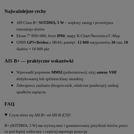
Najważniejsze cechy
AIS Class B+
SOTDMA, 5 W
– większy zasięg i pewniejsza
transmisja slotów
Ekran 7" 800×480; front
IP66
; mapy K-Chart/Navionics/C-Map
GNSS
GPS+Beidou
z SBAS; pamięć:
12 000
waypointów,
30
tras,
10
śladów × 16 000 pkt
AIS B+ — praktyczne wskazówki
Wprowadź poprawne
MMSI
(jednorazowo); użyj
anteny VHF
dedykowanej lub splittera klasy morskiej.
Zabezpiecz zasilanie (bezpiecznik, właściwe przekroje); unikaj
spadków napięcia.
FAQ
Czym różni się AIS B+ od AIS B (CS)?
B+ (SOTDMA, 5 W) ma wyższą moc i gwarantowany przydział slotów, przez
co jest lepiej widoczny i częściej raportuje pozycję.