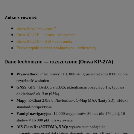
Zobacz również
Onwa KP-27 — ploter 7"
Onwa KP-27F — ploter + echosonda
Onwa KP-27X — AIS + echosonda
Podkategoria plotery nawigacyjne i echosondy
Dane techniczne — rozszerzone (Onwa KP-27A)
Wyświetlacz:
7" kolorowy TFT, 800×480; panel przedni IP66; dobra
czytelność w słońcu
GNSS:
GPS + BeiDou z SBAS; aktualizacja pozycji co 1 s; typowa
dokładność ok. 3 m (95%)
Mapy:
K-Chart 2.0/3.0, Navionics+, C-Map MAX (karty SD); widoki
standard/perspektywa
Pamięć nawigacyjna:
12 000 waypointów, 30 tras (do 170 pkt), 10
śladów × 16 000 pkt; pływy świata
AIS Class B+ (SOTDMA, 5 W):
wyższa moc nadajnika,
gwarantowany przydział slotów; dynamiczna częstotliwość raportów