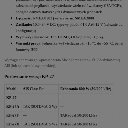
zależnie od prędkości; wyświetlanie wielu celów, alarmy CPA/TCPA,
podgląd danych statycznych i dynamicznych jednostek
Łączność:
NMEA 0183 (we/wy)
oraz NMEA 2000
Zasilanie:
10,5–34 V DC; typowy pobór < 1,0 A @ 12 V (zależnie od
konfiguracji)
Wymiary / masa:
ok.
155,1 × 241,3 × 62,9 mm
; ~
1,3 kg
Warunki pracy:
jednostka wyświetlacza ok. −15 °C do +55 °C; panel
frontowy IP66
Wymaga poprawnego wprowadzenia MMSI oraz anteny VHF dedykowanej
AIS (lub splittera klasy morskiej).
Porównanie wersji KP-27
Model
AIS Class B+
Echosonda 600 W (50/200 kHz)
KP-27
—
—
KP-27A
TAK (SOTDMA, 5 W)
—
KP-27F
—
TAK (dual 50/200 kHz)
KP-27X
TAK (SOTDMA, 5 W)
TAK (dual 50/200 kHz)