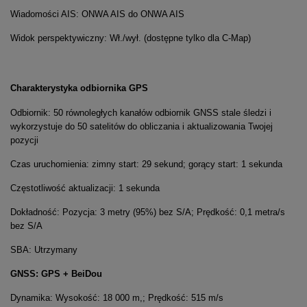
Wiadomości AIS: ONWA AIS do ONWA AIS
Widok perspektywiczny: Wł./wył. (dostępne tylko dla C-Map)
Charakterystyka odbiornika GPS
Odbiornik: 50 równoległych kanałów odbiornik GNSS stale śledzi i
wykorzystuje do 50 satelitów do obliczania i aktualizowania Twojej
pozycji
Czas uruchomienia: zimny start: 29 sekund; gorący start: 1 sekunda
Częstotliwość aktualizacji: 1 sekunda
Dokładność: Pozycja: 3 metry (95%) bez S/A; Prędkość: 0,1 metra/s
bez S/A
SBA: Utrzymany
GNSS: GPS + BeiDou
Dynamika: Wysokość: 18 000 m,; Prędkość: 515 m/s