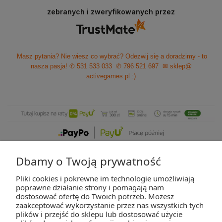
zebranych i zweryfikowanych przez
Masz pytania? Nie wiesz co wybrać? Odezwij się a doradzimy - to
nasza pasja!
✆ 531 533 033
✆ 796 521 697
✉ sklep@
activegames.pl
:)
Dbamy o Twoją prywatność
Pliki cookies i pokrewne im technologie umożliwiają
ZAKUPY
poprawne działanie strony i pomagają nam
dostosować ofertę do Twoich potrzeb. Możesz
zaakceptować wykorzystanie przez nas wszystkich tych
POMOC
plików i przejść do sklepu lub dostosować użycie