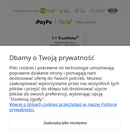
5.0
Średnia ocena activegames.pl
Na podstawie
327
opinii
z całego okresu
Zobacz opinie
Dbamy o Twoją prywatność
Pliki cookies i pokrewne im technologie umożliwiają
ZAKUPY
poprawne działanie strony i pomagają nam
dostosować ofertę do Twoich potrzeb. Możesz
zaakceptować wykorzystanie przez nas wszystkich tych
POMOC
plików i przejść do sklepu lub dostosować użycie
plików do swoich preferencji, wybierając opcję
"Dostosuj zgody".
MOJE KONTO
Więcej o plikach cookies przeczytasz w naszej Polityce
prywatności.
INFORMACJE
Zaakceptuj tylko niezbędne