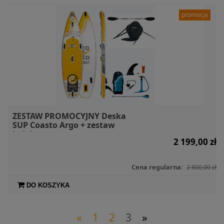
promocja
ZESTAW PROMOCYJNY Deska
SUP Coasto Argo + zestaw
kajakowy
2 199,00 zł
Cena regularna:
2 800,00 zł
DO KOSZYKA
«
1
2
3
»