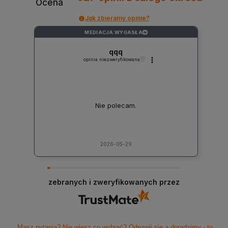
Ocena
Jak zbieramy opinie?
MEDIACJA WYGASŁA
?
qqq
opinia niezweryfikowana
Nie polecam.
2026-05-29
zebranych i zweryfikowanych przez
Masz pytania? Nie wiesz co wybrać? Odezwij się a doradzimy - to