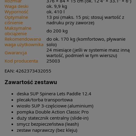
Rozmiar
376 × 84 × 15 cm (ok. 12’4” × 33.1” × 6”)
Waga deski
ok. 9,9 kg
Wyporność
ok. 410 l
Optymalne
13 psi (maks. 15 psi; stosuj wartość z
ciśnienie
nadruku przy zaworze)
Maksymalne
do 200 kg
obciążenie
Rekomendowana
do ok. 170 kg (komfortowo, pływanie
waga użytkownika
solo)
24 miesiące (jeśli w systemie masz inną
Gwarancja
wartość, podmień w tym wierszu)
Kod producenta
25003
EAN: 4262373432055
Zawartość zestawu
deska SUP Spinera Lets Paddle 12.4
plecak/torba transportowa
wiosło SUP 3-częściowe (aluminium)
pompka Double Action Classic Pro
duży statecznik centralny (slide-in)
smycz bezpieczeństwa (leash)
zestaw naprawczy (bez kleju)