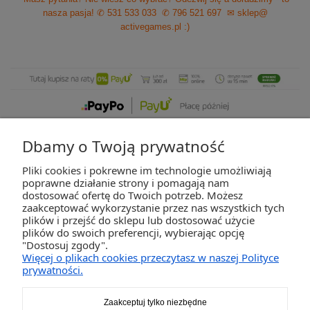
nasza pasja!
✆ 531 533 033
✆ 796 521 697
✉ sklep@
activegames.pl
:)
Dbamy o Twoją prywatność
Pliki cookies i pokrewne im technologie umożliwiają
ZAKUPY
poprawne działanie strony i pomagają nam
dostosować ofertę do Twoich potrzeb. Możesz
zaakceptować wykorzystanie przez nas wszystkich tych
POMOC
plików i przejść do sklepu lub dostosować użycie
plików do swoich preferencji, wybierając opcję
"Dostosuj zgody".
MOJE KONTO
Więcej o plikach cookies przeczytasz w naszej Polityce
prywatności.
INFORMACJE
Zaakceptuj tylko niezbędne