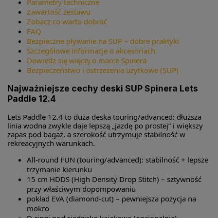
Parametry techniczne
Zawartość zestawu
Zobacz co warto dobrać
FAQ
Bezpieczne pływanie na SUP – dobre praktyki
Szczegółowe informacje o akcesoriach
Dowiedz się więcej o marce Spinera
Bezpieczeństwo i ostrzeżenia użytkowe (SUP)
Najważniejsze cechy deski SUP Spinera Lets
Paddle 12.4
Lets Paddle 12.4 to duża deska touring/advanced: dłuższa
linia wodna zwykle daje lepszą „jazdę po prostej” i większy
zapas pod bagaż, a szerokość utrzymuje stabilność w
rekreacyjnych warunkach.
All-round FUN (touring/advanced): stabilność + lepsze
trzymanie kierunku
15 cm HDDS (High Density Drop Stitch) – sztywność
przy właściwym dopompowaniu
pokład EVA (diamond-cut) – pewniejsza pozycja na
mokro
D-ringi pod siedzisko kajakowe (opcjonalnie)