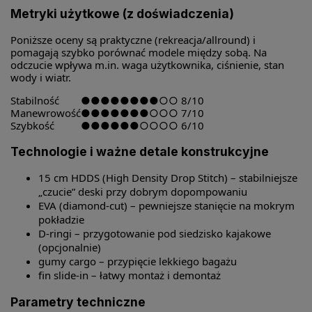
Metryki użytkowe (z doświadczenia)
Poniższe oceny są praktyczne (rekreacja/allround) i
pomagają szybko porównać modele między sobą. Na
odczucie wpływa m.in. waga użytkownika, ciśnienie, stan
wody i wiatr.
Stabilność
●●●●●●●●○○
8/10
Manewrowość
●●●●●●●○○○
7/10
Szybkość
●●●●●●○○○○
6/10
Technologie i ważne detale konstrukcyjne
15 cm HDDS (High Density Drop Stitch) – stabilniejsze
„czucie” deski przy dobrym dopompowaniu
EVA (diamond-cut) – pewniejsze stanięcie na mokrym
pokładzie
D-ringi – przygotowanie pod siedzisko kajakowe
(opcjonalnie)
gumy cargo – przypięcie lekkiego bagażu
fin slide-in – łatwy montaż i demontaż
Parametry techniczne