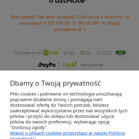
Masz pytania? Nie wiesz co wybrać? Odezwij się a doradzimy - to
nasza pasja!
✆ 531 533 033
✆ 796 521 697
✉ sklep@
activegames.pl
:)
Dbamy o Twoją prywatność
Pliki cookies i pokrewne im technologie umożliwiają
ZAKUPY
poprawne działanie strony i pomagają nam
dostosować ofertę do Twoich potrzeb. Możesz
zaakceptować wykorzystanie przez nas wszystkich tych
POMOC
plików i przejść do sklepu lub dostosować użycie
plików do swoich preferencji, wybierając opcję
"Dostosuj zgody".
MOJE KONTO
Więcej o plikach cookies przeczytasz w naszej Polityce
prywatności.