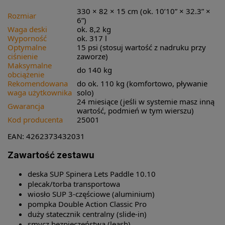
330 × 82 × 15 cm (ok. 10’10” × 32.3” ×
Rozmiar
6”)
Waga deski
ok. 8,2 kg
Wyporność
ok. 317 l
Optymalne
15 psi (stosuj wartość z nadruku przy
ciśnienie
zaworze)
Maksymalne
do 140 kg
obciążenie
Rekomendowana
do ok. 110 kg (komfortowo, pływanie
waga użytkownika
solo)
24 miesiące (jeśli w systemie masz inną
Gwarancja
wartość, podmień w tym wierszu)
Kod producenta
25001
EAN: 4262373432031
Zawartość zestawu
deska SUP Spinera Lets Paddle 10.10
plecak/torba transportowa
wiosło SUP 3-częściowe (aluminium)
pompka Double Action Classic Pro
duży statecznik centralny (slide-in)
smycz bezpieczeństwa (leash)