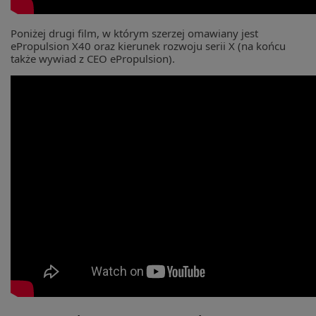
Poniżej drugi film, w którym szerzej omawiany jest
ePropulsion X40 oraz kierunek rozwoju serii X (na końcu
także wywiad z CEO ePropulsion).