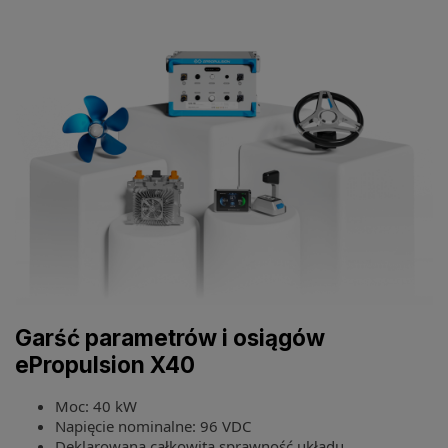
Garść parametrów i osiągów
ePropulsion X40
Moc: 40 kW
Napięcie nominalne: 96 VDC
Deklarowana całkowita sprawność układu