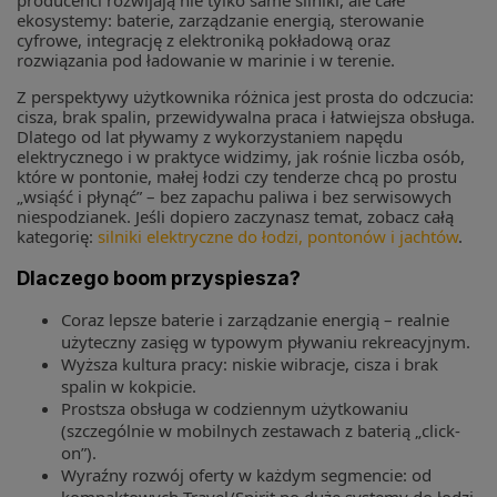
producenci rozwijają nie tylko same silniki, ale całe
ekosystemy: baterie, zarządzanie energią, sterowanie
cyfrowe, integrację z elektroniką pokładową oraz
rozwiązania pod ładowanie w marinie i w terenie.
Z perspektywy użytkownika różnica jest prosta do odczucia:
cisza, brak spalin, przewidywalna praca i łatwiejsza obsługa.
Dlatego od lat pływamy z wykorzystaniem napędu
elektrycznego i w praktyce widzimy, jak rośnie liczba osób,
które w pontonie, małej łodzi czy tenderze chcą po prostu
„wsiąść i płynąć” – bez zapachu paliwa i bez serwisowych
niespodzianek. Jeśli dopiero zaczynasz temat, zobacz całą
kategorię:
silniki elektryczne do łodzi, pontonów i jachtów
.
Dlaczego boom przyspiesza?
Coraz lepsze baterie i zarządzanie energią – realnie
użyteczny zasięg w typowym pływaniu rekreacyjnym.
Wyższa kultura pracy: niskie wibracje, cisza i brak
spalin w kokpicie.
Prostsza obsługa w codziennym użytkowaniu
(szczególnie w mobilnych zestawach z baterią „click-
on”).
Wyraźny rozwój oferty w każdym segmencie: od