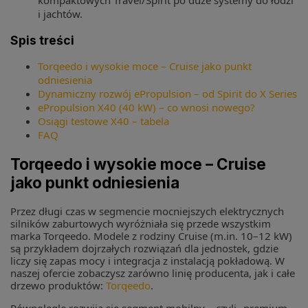
kompaktowych Travel/Spirit po duże systemy do łodzi
i jachtów.
Spis treści
Torqeedo i wysokie moce – Cruise jako punkt
odniesienia
Dynamiczny rozwój ePropulsion – od Spirit do X Series
ePropulsion X40 (40 kW) – co wnosi nowego?
Osiągi testowe X40 – tabela
FAQ
Torqeedo i wysokie moce – Cruise
jako punkt odniesienia
Przez długi czas w segmencie mocniejszych elektrycznych
silników zaburtowych wyróżniała się przede wszystkim
marka Torqeedo. Modele z rodziny Cruise (m.in. 10–12 kW)
są przykładem dojrzałych rozwiązań dla jednostek, gdzie
liczy się zapas mocy i integracja z instalacją pokładową. W
naszej ofercie zobaczysz zarówno linię producenta, jak i całe
drzewo produktów:
Torqeedo
.
Równolegle rozwija się segment mobilny – czyli „premium