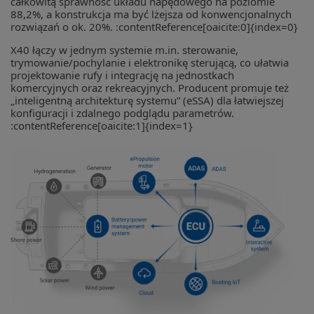
całkowitą sprawność układu napędowego na poziomie
88,2%, a konstrukcja ma być lżejsza od konwencjonalnych
rozwiązań o ok. 20%. :contentReference[oaicite:0]{index=0}
X40 łączy w jednym systemie m.in. sterowanie,
trymowanie/pochylanie i elektronikę sterującą, co ułatwia
projektowanie rufy i integrację na jednostkach
komercyjnych oraz rekreacyjnych. Producent promuje też
„inteligentną architekturę systemu” (eSSA) dla łatwiejszej
konfiguracji i zdalnego podglądu parametrów.
:contentReference[oaicite:1]{index=1}