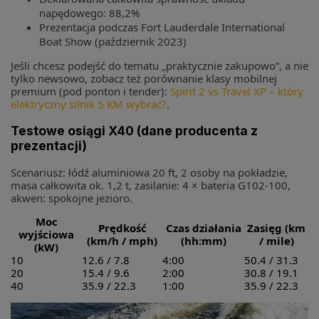
napędowego: 88,2%
Prezentacja podczas Fort Lauderdale International
Boat Show (październik 2023)
Jeśli chcesz podejść do tematu „praktycznie zakupowo”, a nie
tylko newsowo, zobacz też porównanie klasy mobilnej
premium (pod ponton i tender):
Spirit 2 vs Travel XP – który
elektryczny silnik 5 KM wybrać?
.
Testowe osiągi X40 (dane producenta z
prezentacji)
Scenariusz: łódź aluminiowa 20 ft, 2 osoby na pokładzie,
masa całkowita ok. 1,2 t, zasilanie: 4 × bateria G102-100,
akwen: spokojne jezioro.
Moc
Prędkość
Czas działania
Zasięg (km
wyjściowa
(km/h / mph)
(hh:mm)
/ mile)
(kW)
10
12.6 / 7.8
4:00
50.4 / 31.3
20
15.4 / 9.6
2:00
30.8 / 19.1
40
35.9 / 22.3
1:00
35.9 / 22.3