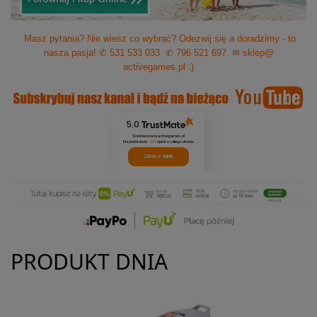
Masz pytania? Nie wiesz co wybrać? Odezwij się a doradzimy - to
nasza pasja!
✆ 531 533 033
✆ 796 521 697
✉ sklep@
activegames.pl
:)
5.0
Średnia ocena activegames.pl
Na podstawie
327
opinii
z całego okresu
Zobacz opinie
PRODUKT DNIA