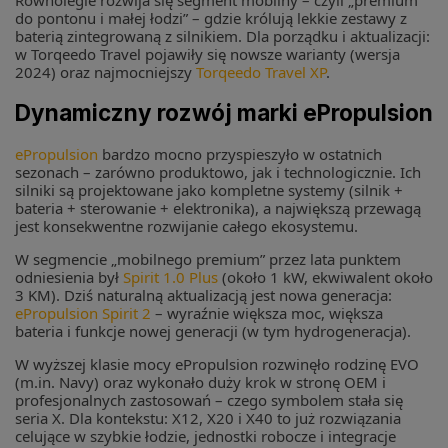
do pontonu i małej łodzi” – gdzie królują lekkie zestawy z
baterią zintegrowaną z silnikiem. Dla porządku i aktualizacji:
w Torqeedo Travel pojawiły się nowsze warianty (wersja
2024) oraz najmocniejszy
Torqeedo Travel XP
.
Dynamiczny rozwój marki ePropulsion
ePropulsion
bardzo mocno przyspieszyło w ostatnich
sezonach – zarówno produktowo, jak i technologicznie. Ich
silniki są projektowane jako kompletne systemy (silnik +
bateria + sterowanie + elektronika), a największą przewagą
jest konsekwentne rozwijanie całego ekosystemu.
W segmencie „mobilnego premium” przez lata punktem
odniesienia był
Spirit 1.0 Plus
(około 1 kW, ekwiwalent około
3 KM). Dziś naturalną aktualizacją jest nowa generacja:
ePropulsion Spirit 2
– wyraźnie większa moc, większa
bateria i funkcje nowej generacji (w tym hydrogeneracja).
W wyższej klasie mocy ePropulsion rozwinęło rodzinę EVO
(m.in. Navy) oraz wykonało duży krok w stronę OEM i
profesjonalnych zastosowań – czego symbolem stała się
seria X. Dla kontekstu: X12, X20 i X40 to już rozwiązania
celujące w szybkie łodzie, jednostki robocze i integracje