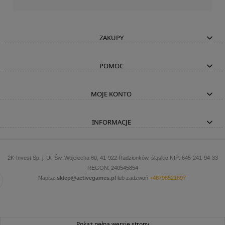
ZAKUPY
POMOC
MOJE KONTO
INFORMACJE
2K-Invest Sp. j. Ul. Św. Wojciecha 60, 41-922 Radzionków, śląskie NIP: 645-241-94-33
REGON: 240545854
Napisz
sklep@activegames.pl
lub zadzwoń
+48796521697
Pokaż pełną wersję strony