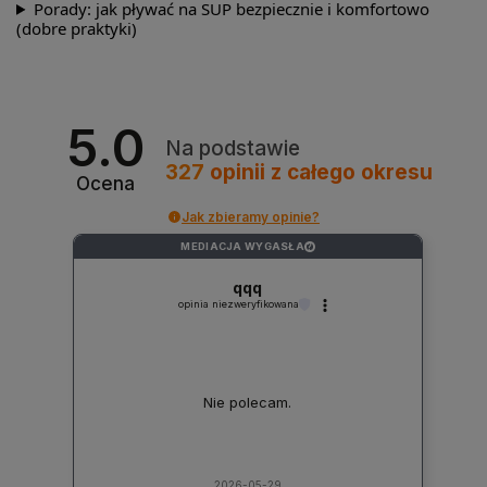
Porady: jak pływać na SUP bezpiecznie i komfortowo
(dobre praktyki)
5.0
Na podstawie
327
opinii
z całego okresu
Ocena
Jak zbieramy opinie?
MEDIACJA WYGASŁA
?
qqq
opinia niezweryfikowana
Nie polecam.
2026-05-29