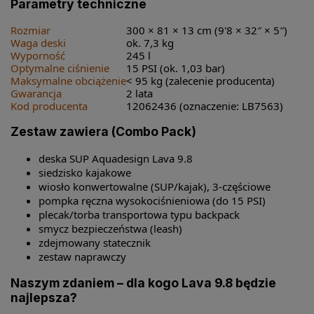
Parametry techniczne
Rozmiar
300 × 81 × 13 cm (9'8 × 32″ × 5″)
Waga deski
ok. 7,3 kg
Wyporność
245 l
Optymalne ciśnienie
15 PSI (ok. 1,03 bar)
Maksymalne obciążenie
< 95 kg (zalecenie producenta)
Gwarancja
2 lata
Kod producenta
12062436 (oznaczenie: LB7563)
Zestaw zawiera (Combo Pack)
deska SUP Aquadesign Lava 9.8
siedzisko kajakowe
wiosło konwertowalne (SUP/kajak), 3-częściowe
pompka ręczna wysokociśnieniowa (do 15 PSI)
plecak/torba transportowa typu backpack
smycz bezpieczeństwa (leash)
zdejmowany statecznik
zestaw naprawczy
Naszym zdaniem – dla kogo Lava 9.8 będzie
najlepsza?