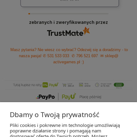
zebranych i zweryfikowanych przez
Masz pytania? Nie wiesz co wybrać? Odezwij się a doradzimy - to
nasza pasja!
✆ 531 533 033
✆ 796 521 697
✉ sklep@
activegames.pl
:)
Dbamy o Twoją prywatność
Pliki cookies i pokrewne im technologie umożliwiają
ZAKUPY
poprawne działanie strony i pomagają nam
dostosować ofertę do Twoich potrzeb. Możesz