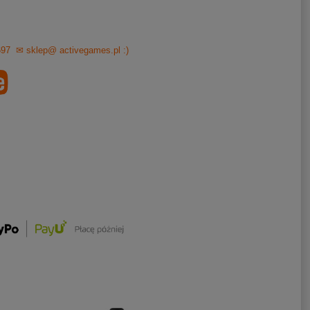
697
✉ sklep@ activegames.pl
:)