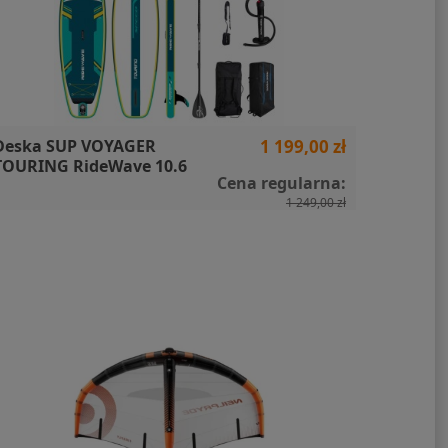
Deska SUP VOYAGER
1 199,00 zł
Deska S
TOURING RideWave 10.6
wide
Cena regularna:
1 249,00 zł