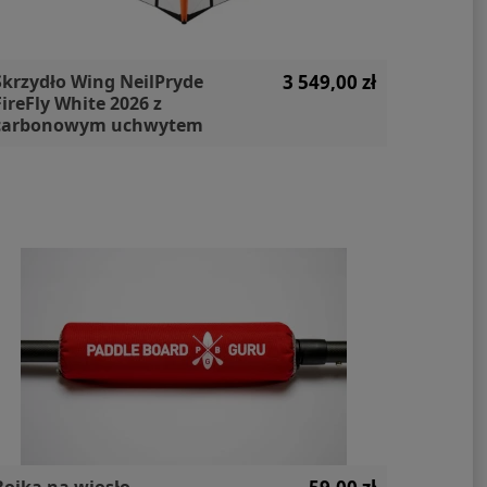
Skrzydło Wing NeilPryde
3 549,00 zł
DEMO D
FireFly White 2026 z
Ultrali
carbonowym uchwytem
Edition
Bojka na wiosło
Deska 