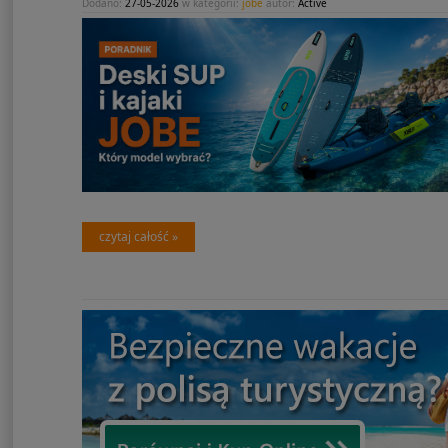
Dodano:
27-05-2026
w kategorii:
jobe
autor:
Active
czytaj całość »