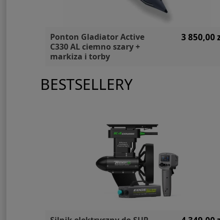
99,00 zł
Ponton Gladiator Active
3 850,00 z
C330 AL ciemno szary +
markiza i torby
BESTSELLERY
Silnik elektryczny do SUP