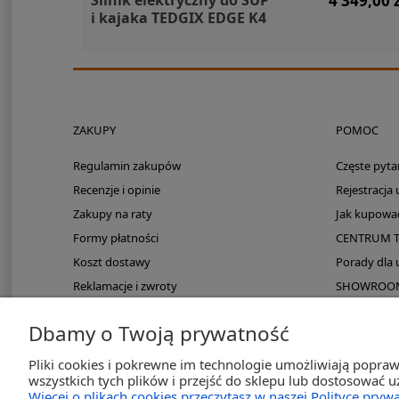
4 349,00 z
i kajaka TEDGIX EDGE K4
ZAKUPY
POMOC
Regulamin zakupów
Częste pyta
Recenzje i opinie
Rejestracja
Zakupy na raty
Jak kupowa
Formy płatności
CENTRUM 
Koszt dostawy
Porady dla
Reklamacje i zwroty
SHOWROOM: 
Zmieści się do kampera?
Dbamy o Twoją prywatność
PayPo odroczona płatność
Pliki cookies i pokrewne im technologie umożliwiają popra
wszystkich tych plików i przejść do sklepu lub dostosować u
Więcej o plikach cookies przeczytasz w naszej Polityce prywa