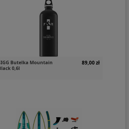
SIGG Butelka Mountain
89,00 zł
SIGG B
Black 0,6l
Red 1l