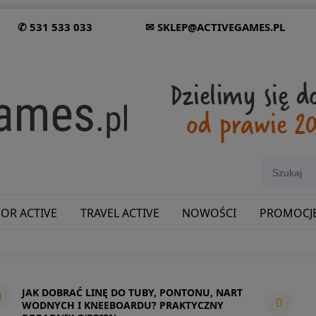
✆ 531 533 033
✉ SKLEP@ACTIVEGAMES.PL
OR ACTIVE
TRAVEL ACTIVE
NOWOŚCI
PROMOCJ
SHOWROOM: ODWIEDŹ NAS NA ŚLĄSKU!
JAK DOBRAĆ LINĘ DO TUBY, PONTONU, NART
0
0
WODNYCH I KNEEBOARDU? PRAKTYCZNY