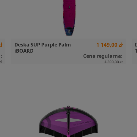
ł
Deska SUP Purple Palm
1 149,00 zł
iBOARD
:
Cena regularna:
zł
1 399,00 zł