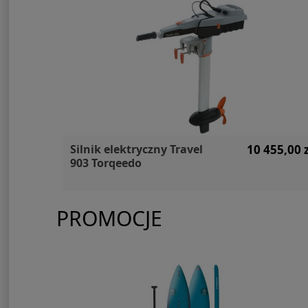
65,00 zł
Silnik elektryczny Travel
10 455,00 z
903 Torqeedo
PROMOCJE