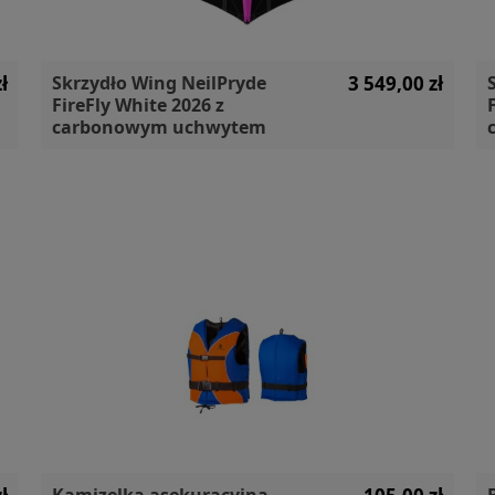
ł
Skrzydło Wing NeilPryde
3 549,00 zł
FireFly White 2026 z
carbonowym uchwytem
Kamizelka asekuracyjna