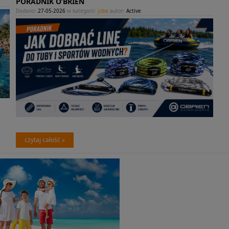
PORADNIK O’BRIEN
Dodano:
27-05-2026
w kategorii:
jobe
autor:
Active
czytaj całość »