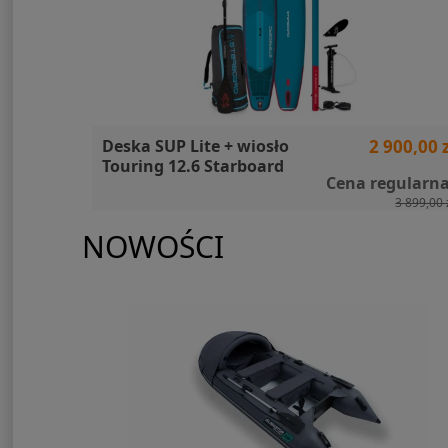
99,00 zł
Deska SUP Lite + wiosło
2 900,00 z
Touring 12.6 Starboard
gularna:
Cena regularna
1 949,00 zł
3 899,00 
NOWOŚCI