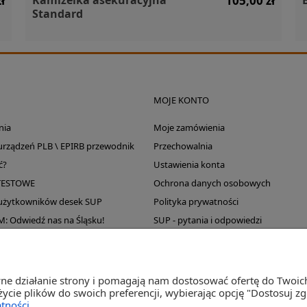
ł
105,00 zł
Standard
MOJE KONTO
nia
Moje zamówienia
 urządzeń PLB \ EPIRB przewodnik
Przechowalnia
ć?
Ustawienia konta
TESTOWE
Ochrona danych osobowych
 użytkowników desek SUP
Polityka prywatności
Odwiedź nas na Śląsku!
SUP - pytania i odpowiedzi
Wyprzedaż magazynu
wne działanie strony i pomagają nam dostosować ofertę do Twoi
życie plików do swoich preferencji, wybierając opcję "Dostosuj z
tności.