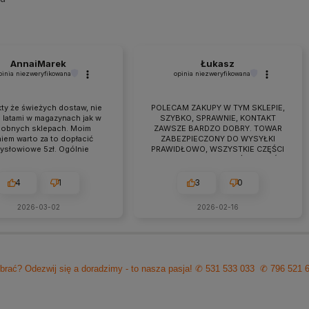
AnnaiMarek
Łukasz
pinia niezweryfikowana
opinia niezweryfikowana
ty że świeżych dostaw, nie
POLECAM ZAKUPY W TYM SKLEPIE,
 latami w magazynach jak w
SZYBKO, SPRAWNIE, KONTAKT
obnych sklepach. Moim
ZAWSZE BARDZO DOBRY. TOWAR
iem warto za to dopłacić
ZABEZPIECZONY DO WYSYŁKI
zysłowiowe 5zł. Ogólnie
PRAWIDŁOWO, WSZYSTKIE CZĘŚCI
raca przebiega owocnie od
BYŁY W ZESTAWIE. jEŻELI KTOŚ
 7 lat. Jeśli pojawiają się
PLANUJE ZAKUP TO NAPEWNO
eś problemy zawsze można
WARTO TUTAJ
4
1
3
0
zyć na szybką pomoc czy
ultacje i rzeczową rade.
2026-03-02
2026-02-16
cam z czystym sumieniem!
brać? Odezwij się a doradzimy - to nasza pasja!
✆ 531 533 033
✆ 796 521 