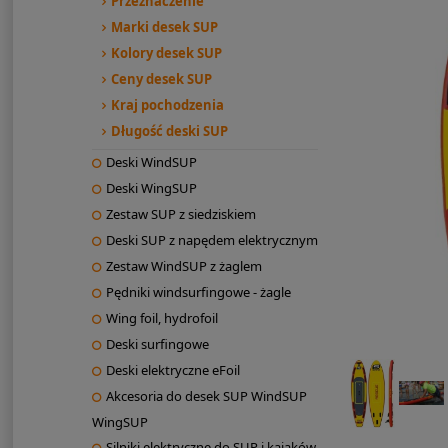
Przeznaczenie
Marki desek SUP
Kolory desek SUP
Ceny desek SUP
Kraj pochodzenia
Długość deski SUP
Deski WindSUP
Deski WingSUP
Zestaw SUP z siedziskiem
Deski SUP z napędem elektrycznym
Zestaw WindSUP z żaglem
Pędniki windsurfingowe - żagle
Wing foil, hydrofoil
Deski surfingowe
Deski elektryczne eFoil
Akcesoria do desek SUP WindSUP
WingSUP
Silniki elektryczne do SUP i kajaków