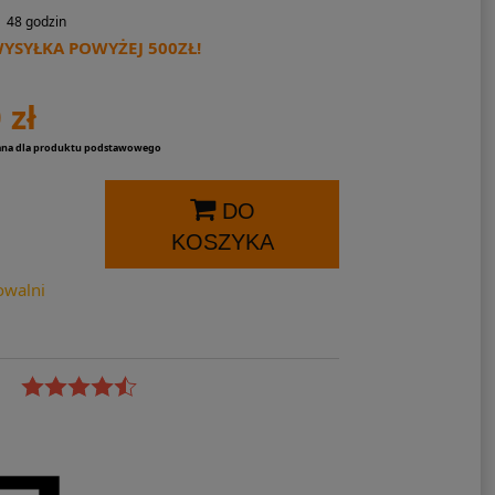
48 godzin
SYŁKA POWYŻEJ 500ZŁ!
 zł
ana dla produktu podstawowego
DO
KOSZYKA
owalni