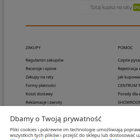
ZAKUPY
POMOC
Regulamin zakupów
Częste pyta
Recenzje i opinie
Rejestracja
Zakupy na raty
Jak kupowa
Formy płatności
CENTRUM 
Koszt dostawy
Porady dla
Reklamacje i zwroty
SHOWROOM: 
Zmieści się do kampera?
Dbamy o Twoją prywatność
PayPo odroczona płatność
Pliki cookies i pokrewne im technologie umożliwiają popra
wszystkich tych plików i przejść do sklepu lub dostosować u