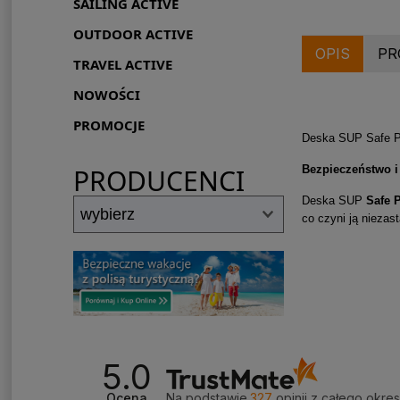
SAILING ACTIVE
OUTDOOR ACTIVE
OPIS
PR
TRAVEL ACTIVE
NOWOŚCI
PROMOCJE
Deska SUP Safe Pa
Bezpieczeństwo i
PRODUCENCI
Deska SUP
Safe P
co czyni ją nieza
5.0
Ocena
Na podstawie
327
opinii
z całego okre