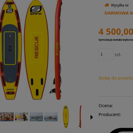
Wysyłka w:
DARMOWA WY
4 500,00
Symulacja została wykon
szt.
dodaj do przech
Ocena:
Producent: