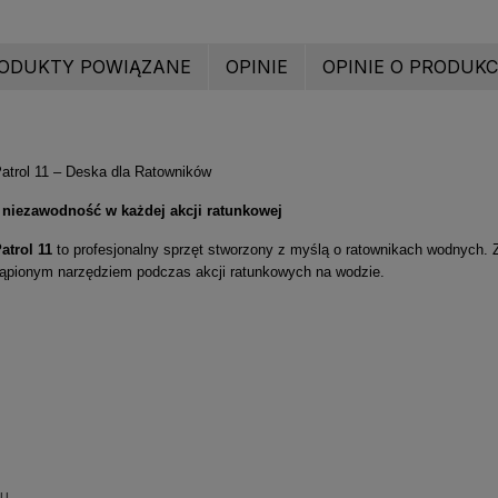
ODUKTY POWIĄZANE
OPINIE
OPINIE O PRODUKCI
trol 11 – Deska dla Ratowników
 niezawodność w każdej akcji ratunkowej
atrol 11
to profesjonalny sprzęt stworzony z myślą o ratownikach wodnych.
stąpionym narzędziem podczas akcji ratunkowych na wodzie.
su