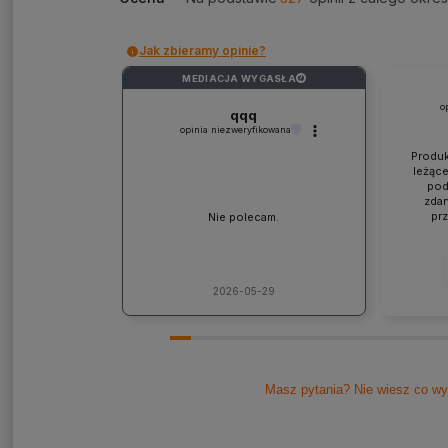
Jak zbieramy opinie?
MEDIACJA WYGASŁA
?
o
qqq
opinia niezweryfikowana
Produk
leżące
pod
zdan
pr
Nie polecam.
współp
ponad
jaki
lic
kons
2026-05-29
Pole
Masz pytania? Nie wiesz co wy