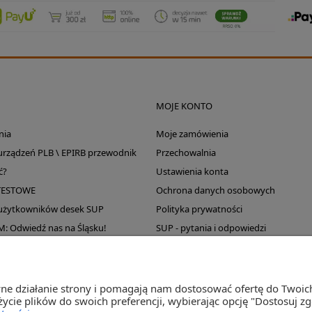
MOJE KONTO
nia
Moje zamówienia
 urządzeń PLB \ EPIRB przewodnik
Przechowalnia
ć?
Ustawienia konta
TESTOWE
Ochrona danych osobowych
 użytkowników desek SUP
Polityka prywatności
Odwiedź nas na Śląsku!
SUP - pytania i odpowiedzi
Wyprzedaż magazynu
wne działanie strony i pomagają nam dostosować ofertę do Twoi
życie plików do swoich preferencji, wybierając opcję "Dostosuj z