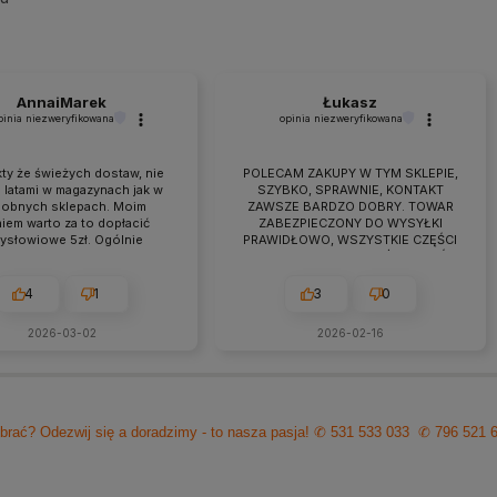
AnnaiMarek
Łukasz
pinia niezweryfikowana
opinia niezweryfikowana
ty że świeżych dostaw, nie
POLECAM ZAKUPY W TYM SKLEPIE,
 latami w magazynach jak w
SZYBKO, SPRAWNIE, KONTAKT
obnych sklepach. Moim
ZAWSZE BARDZO DOBRY. TOWAR
iem warto za to dopłacić
ZABEZPIECZONY DO WYSYŁKI
zysłowiowe 5zł. Ogólnie
PRAWIDŁOWO, WSZYSTKIE CZĘŚCI
raca przebiega owocnie od
BYŁY W ZESTAWIE. jEŻELI KTOŚ
 7 lat. Jeśli pojawiają się
PLANUJE ZAKUP TO NAPEWNO
eś problemy zawsze można
WARTO TUTAJ
4
1
3
0
zyć na szybką pomoc czy
ultacje i rzeczową rade.
2026-03-02
2026-02-16
cam z czystym sumieniem!
brać? Odezwij się a doradzimy - to nasza pasja!
✆ 531 533 033
✆ 796 521 