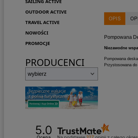
SAILING ACTIVE
OUTDOOR ACTIVE
OPIS
OP
TRAVEL ACTIVE
NOWOŚCI
Pompowana Desk
PROMOCJE
Niezawodne wspa
PRODUCENCI
Pompowana deska
Przystosowana do 
5.0
Ocena
Na podstawie
327
opinii
z całego okre