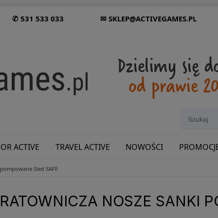
✆ 531 533 033
✉ SKLEP@ACTIVEGAMES.PL
OR ACTIVE
TRAVEL ACTIVE
NOWOŚCI
PROMOCJ
i pompowane Sled SAFE
SHOWROOM: ODWIEDŹ NAS NA ŚLĄSKU!
 RATOWNICZA NOSZE SANKI 