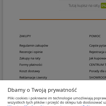
ZAKUPY
POMOC
Regulamin zakupów
Częste pyta
Recenzje i opinie
Rejestracja
Zakupy na raty
Jak kupowa
Formy płatności
CENTRUM 
Koszt dostawy
Porady dla
Reklamacje i zwroty
SHOWROOM: 
Zmieści się do kampera?
Dbamy o Twoją prywatność
PayPo odroczona płatność
Pliki cookies i pokrewne im technologie umożliwiają popra
wszystkich tych plików i przejść do sklepu lub dostosować u