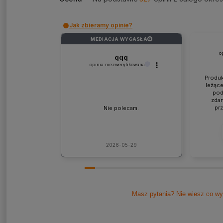
Jak zbieramy opinie?
MEDIACJA WYGASŁA
?
o
qqq
opinia niezweryfikowana
Produk
leżące
pod
zdan
pr
Nie polecam.
współp
ponad
jaki
lic
kons
2026-05-29
Pole
Masz pytania? Nie wiesz co wy