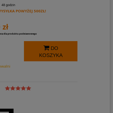
48 godzin
SYŁKA POWYŻEJ 500ZŁ!
 zł
ana dla produktu podstawowego
DO
KOSZYKA
owalni