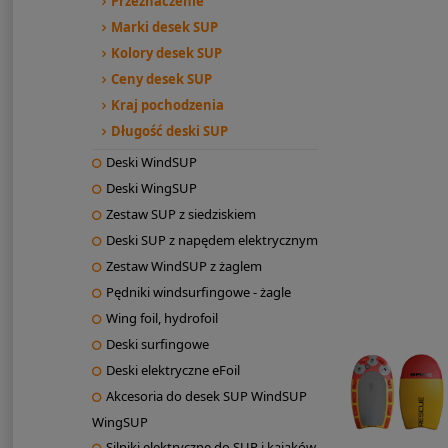
Przeznaczenie
Marki desek SUP
Kolory desek SUP
Ceny desek SUP
Kraj pochodzenia
Długość deski SUP
Deski WindSUP
Deski WingSUP
Zestaw SUP z siedziskiem
Deski SUP z napędem elektrycznym
Zestaw WindSUP z żaglem
Pędniki windsurfingowe - żagle
Wing foil, hydrofoil
Deski surfingowe
Deski elektryczne eFoil
Akcesoria do desek SUP WindSUP
WingSUP
Silniki elektryczne do SUP i kajaków