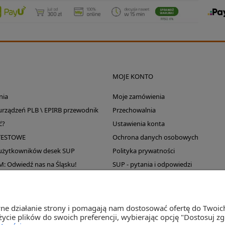
MOJE KONTO
nia
Moje zamówienia
 urządzeń PLB \ EPIRB przewodnik
Przechowalnia
ć?
Ustawienia konta
TESTOWE
Ochrona danych osobowych
 użytkowników desek SUP
Polityka prywatności
Odwiedź nas na Śląsku!
SUP - pytania i odpowiedzi
Wyprzedaż magazynu
wne działanie strony i pomagają nam dostosować ofertę do Twoi
życie plików do swoich preferencji, wybierając opcję "Dostosuj z