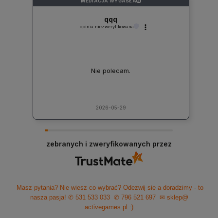
MEDIACJA WYGASŁA
?
qqq
opinia niezweryfikowana
Nie polecam.
2026-05-29
zebranych i zweryfikowanych przez
Masz pytania? Nie wiesz co wybrać? Odezwij się a doradzimy - to
nasza pasja!
✆ 531 533 033
✆ 796 521 697
✉ sklep@
activegames.pl
:)