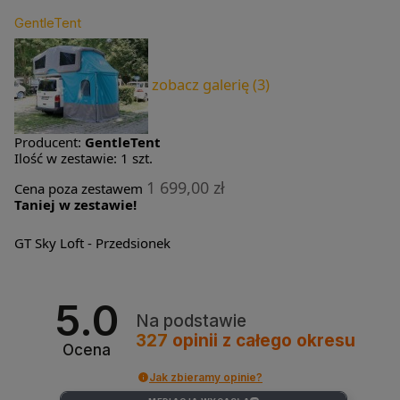
GentleTent
zobacz galerię (3)
Producent:
GentleTent
Ilość w zestawie:
1
szt.
1 699,00 zł
Cena poza zestawem
Taniej w zestawie!
GT Sky Loft - Przedsionek
5.0
Na podstawie
327
opinii
z całego okresu
Ocena
Jak zbieramy opinie?