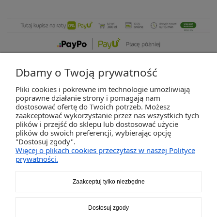
Dbamy o Twoją prywatność
Pliki cookies i pokrewne im technologie umożliwiają
ZAKUPY
poprawne działanie strony i pomagają nam
dostosować ofertę do Twoich potrzeb. Możesz
zaakceptować wykorzystanie przez nas wszystkich tych
POMOC
plików i przejść do sklepu lub dostosować użycie
plików do swoich preferencji, wybierając opcję
"Dostosuj zgody".
MOJE KONTO
Więcej o plikach cookies przeczytasz w naszej Polityce
prywatności.
INFORMACJE
Zaakceptuj tylko niezbędne
2K-Invest Sp. j. Ul. Św. Wojciecha 60, 41-922 Radzionków, śląskie NIP: 645-241-94-
Dostosuj zgody
33 REGON: 240545854