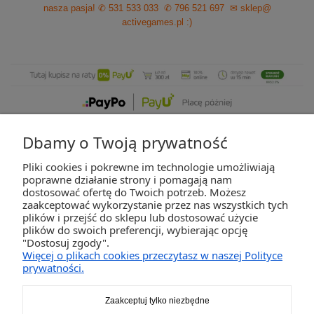
nasza pasja!
✆ 531 533 033
✆ 796 521 697
✉ sklep@
activegames.pl
:)
Dbamy o Twoją prywatność
Pliki cookies i pokrewne im technologie umożliwiają
ZAKUPY
poprawne działanie strony i pomagają nam
dostosować ofertę do Twoich potrzeb. Możesz
zaakceptować wykorzystanie przez nas wszystkich tych
POMOC
plików i przejść do sklepu lub dostosować użycie
plików do swoich preferencji, wybierając opcję
"Dostosuj zgody".
MOJE KONTO
Więcej o plikach cookies przeczytasz w naszej Polityce
prywatności.
INFORMACJE
Zaakceptuj tylko niezbędne