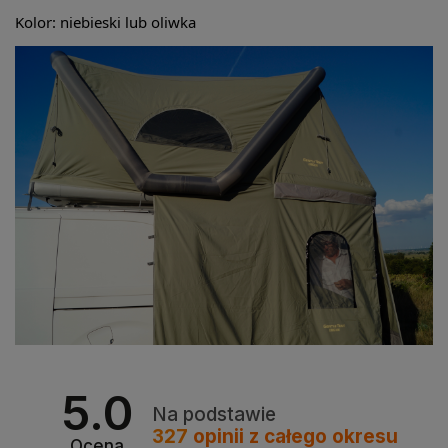
Kolor: niebieski lub oliwka
5.0
Na podstawie
327
opinii
z całego okresu
Ocena