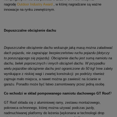
nagrodę
Outdoor Industry Award
, w której nagradzane są ważne
innowacje na rynku zewnętrznym.
Dopuszczalne obciążenie dachu
Dopuszczalne obciążenie dachu wskazuje jaką m
asą można załadować
dach pojazdu, nie zagrażając bezpieczeństwu ruchu pojazdu (dotyczy
to poruszającego się pojazdu). Obciążenie dachu jest sumą namiotu na
dachu, belek poprzecznych i innych obciążeń dachu. W przypadku
wielu pojazdów obciążenie dachu jest ograniczone do 50 kg!
Inne zalety
wynikające z niskiej wagi i zwartej konstrukcji: po podróży również
zajmuje mało miejsca, a nawet można go zawiesić na ścianie w
garażu. Ponadto może być łatwo zamontowany przez jedną osobę.
Co wchodzi w skład pompowanego namiotu dachowego
GT Roof
?
GT Roof składa się z aluminiowej ramy, zestawu montażowego,
pokrowca ochronnego, której można używać podczas jazdy,
nadmuchiwanej platformy do leżenia (wykonana w technologii drop