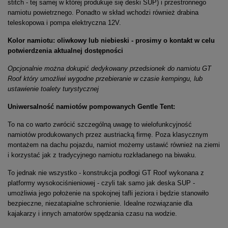
stitch - tej samej w której produkuje się deski SUP) i przestronnego
namiotu powietrznego. Ponadto w skład wchodzi również drabina
teleskopowa i pompa elektryczna 12V.
Kolor namiotu: oliwkowy lub niebieski - prosimy o kontakt w celu
potwierdzenia aktualnej dostępności
Opcjonalnie można dokupić dedykowany przedsionek do namiotu GT
Roof który umożliwi wygodne przebieranie w czasie kempingu, lub
ustawienie toalety turystycznej
Uniwersalność namiotów pompowanych Gentle Tent:
To na co warto zwrócić szczególną uwagę to wielofunkcyjność
namiotów produkowanych przez austriacką firmę. Poza klasycznym
montażem na dachu pojazdu, namiot możemy ustawić również na ziemi
i korzystać jak z tradycyjnego namiotu rozkładanego na biwaku.
To jednak nie wszystko - konstrukcja podłogi GT Roof wykonana z
platformy wysokociśnieniowej - czyli tak samo jak deska SUP -
umożliwia jego położenie na spokojnej tafli jeziora i będzie stanowiło
bezpieczne, niezatapialne schronienie. Idealne rozwiązanie dla
kajakarzy i innych amatorów spędzania czasu na wodzie.