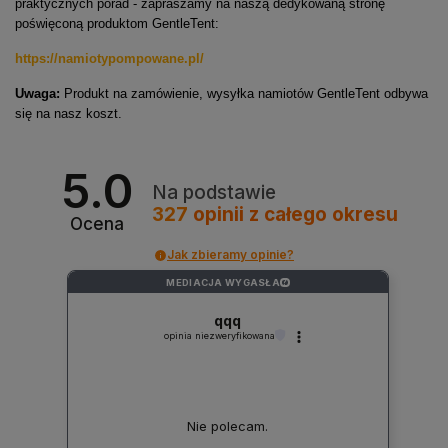
praktycznych porad - zapraszamy na naszą dedykowaną stronę
poświęconą produktom GentleTent:
https://namiotypompowane.pl/
Uwaga:
Produkt na zamówienie, wysyłka namiotów GentleTent odbywa
się na nasz koszt.
5.0
Na podstawie
327
opinii
z całego okresu
Ocena
Jak zbieramy opinie?
MEDIACJA WYGASŁA
?
qqq
opinia niezweryfikowana
Nie polecam.