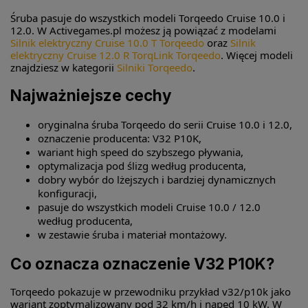
Śruba pasuje do wszystkich modeli Torqeedo Cruise 10.0 i
12.0. W Activegames.pl możesz ją powiązać z modelami
Silnik elektryczny Cruise 10.0 T Torqeedo
oraz
Silnik
elektryczny Cruise 12.0 R TorqLink Torqeedo
. Więcej modeli
znajdziesz w kategorii
Silniki Torqeedo
.
Najważniejsze cechy
oryginalna śruba Torqeedo do serii Cruise 10.0 i 12.0,
oznaczenie producenta: V32 P10K,
wariant high speed do szybszego pływania,
optymalizacja pod ślizg według producenta,
dobry wybór do lżejszych i bardziej dynamicznych
konfiguracji,
pasuje do wszystkich modeli Cruise 10.0 / 12.0
według producenta,
w zestawie śruba i materiał montażowy.
Co oznacza oznaczenie V32 P10K?
Torqeedo pokazuje w przewodniku przykład v32/p10k jako
wariant zoptymalizowany pod 32 km/h i napęd 10 kW. W