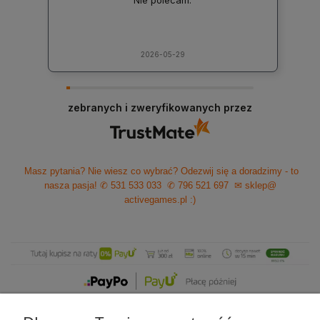
2026-05-29
zebranych i zweryfikowanych przez
Masz pytania? Nie wiesz co wybrać? Odezwij się a doradzimy - to
nasza pasja!
✆ 531 533 033
✆ 796 521 697
✉ sklep@
activegames.pl
:)