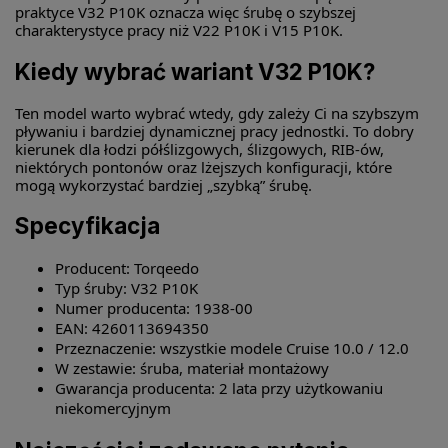
praktyce V32 P10K oznacza więc śrubę o szybszej
charakterystyce pracy niż V22 P10K i V15 P10K.
Kiedy wybrać wariant V32 P10K?
Ten model warto wybrać wtedy, gdy zależy Ci na szybszym
pływaniu i bardziej dynamicznej pracy jednostki. To dobry
kierunek dla łodzi półślizgowych, ślizgowych, RIB-ów,
niektórych pontonów oraz lżejszych konfiguracji, które
mogą wykorzystać bardziej „szybką” śrubę.
Specyfikacja
Producent: Torqeedo
Typ śruby: V32 P10K
Numer producenta: 1938-00
EAN: 4260113694350
Przeznaczenie: wszystkie modele Cruise 10.0 / 12.0
W zestawie: śruba, materiał montażowy
Gwarancja producenta: 2 lata przy użytkowaniu
niekomercyjnym