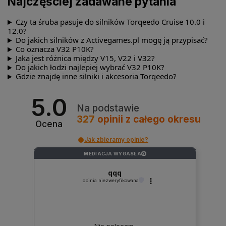
Najczęściej zadawane pytania
Czy ta śruba pasuje do silników Torqeedo Cruise 10.0 i
12.0?
Do jakich silników z Activegames.pl mogę ją przypisać?
Co oznacza V32 P10K?
Jaka jest różnica między V15, V22 i V32?
Do jakich łodzi najlepiej wybrać V32 P10K?
Gdzie znajdę inne silniki i akcesoria Torqeedo?
5.0
Na podstawie
327
opinii
z całego okresu
Ocena
Jak zbieramy opinie?
MEDIACJA WYGASŁA
?
qqq
opinia niezweryfikowana
Nie polecam.