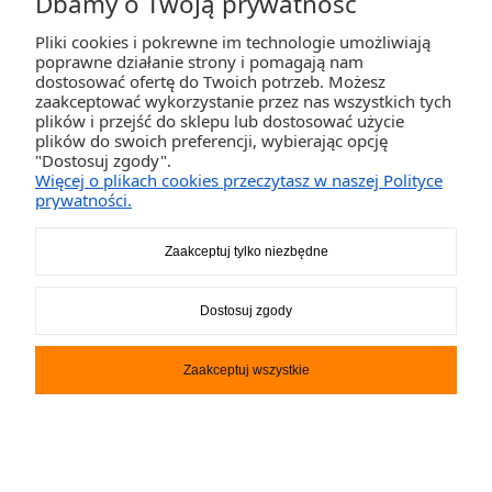
Dbamy o Twoją prywatność
Pliki cookies i pokrewne im technologie umożliwiają
ZAKUPY
poprawne działanie strony i pomagają nam
dostosować ofertę do Twoich potrzeb. Możesz
zaakceptować wykorzystanie przez nas wszystkich tych
POMOC
plików i przejść do sklepu lub dostosować użycie
plików do swoich preferencji, wybierając opcję
"Dostosuj zgody".
MOJE KONTO
Więcej o plikach cookies przeczytasz w naszej Polityce
prywatności.
INFORMACJE
Zaakceptuj tylko niezbędne
2K-Invest Sp. j. Ul. Św. Wojciecha 60, 41-922 Radzionków, śląskie NIP: 645-241-94-
Dostosuj zgody
33 REGON: 240545854
Napisz
sklep@activegames.pl
lub zadzwoń
+48796521697
Zaakceptuj wszystkie
Pokaż pełną wersję strony
Sklep internetowy Shoper.pl