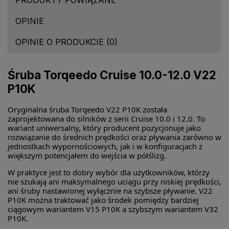
OPINIE
OPINIE O PRODUKCIE (0)
Śruba Torqeedo Cruise 10.0-12.0 V22
P10K
Oryginalna śruba Torqeedo V22 P10K została
zaprojektowana do silników z serii Cruise 10.0 i 12.0. To
wariant uniwersalny, który producent pozycjonuje jako
rozwiązanie do średnich prędkości oraz pływania zarówno w
jednostkach wypornościowych, jak i w konfiguracjach z
większym potencjałem do wejścia w półślizg.
W praktyce jest to dobry wybór dla użytkowników, którzy
nie szukają ani maksymalnego uciągu przy niskiej prędkości,
ani śruby nastawionej wyłącznie na szybsze pływanie. V22
P10K można traktować jako środek pomiędzy bardziej
ciągowym wariantem V15 P10K a szybszym wariantem V32
P10K.