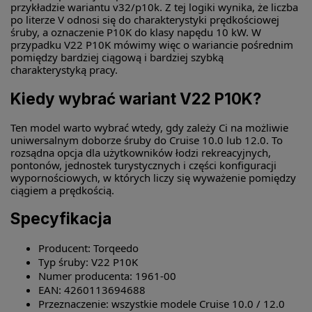
przykładzie wariantu v32/p10k. Z tej logiki wynika, że liczba
po literze V odnosi się do charakterystyki prędkościowej
śruby, a oznaczenie P10K do klasy napędu 10 kW. W
przypadku V22 P10K mówimy więc o wariancie pośrednim
pomiędzy bardziej ciągową i bardziej szybką
charakterystyką pracy.
Kiedy wybrać wariant V22 P10K?
Ten model warto wybrać wtedy, gdy zależy Ci na możliwie
uniwersalnym doborze śruby do Cruise 10.0 lub 12.0. To
rozsądna opcja dla użytkowników łodzi rekreacyjnych,
pontonów, jednostek turystycznych i części konfiguracji
wypornościowych, w których liczy się wyważenie pomiędzy
ciągiem a prędkością.
Specyfikacja
Producent: Torqeedo
Typ śruby: V22 P10K
Numer producenta: 1961-00
EAN: 4260113694688
Przeznaczenie: wszystkie modele Cruise 10.0 / 12.0