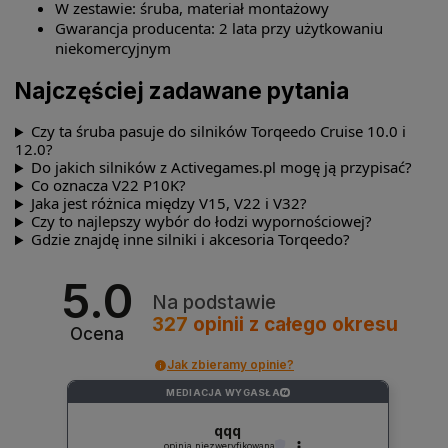
W zestawie: śruba, materiał montażowy
Gwarancja producenta: 2 lata przy użytkowaniu
niekomercyjnym
Najczęściej zadawane pytania
Czy ta śruba pasuje do silników Torqeedo Cruise 10.0 i
12.0?
Do jakich silników z Activegames.pl mogę ją przypisać?
Co oznacza V22 P10K?
Jaka jest różnica między V15, V22 i V32?
Czy to najlepszy wybór do łodzi wypornościowej?
Gdzie znajdę inne silniki i akcesoria Torqeedo?
5.0
Na podstawie
327
opinii
z całego okresu
Ocena
Jak zbieramy opinie?
MEDIACJA WYGASŁA
?
qqq
opinia niezweryfikowana