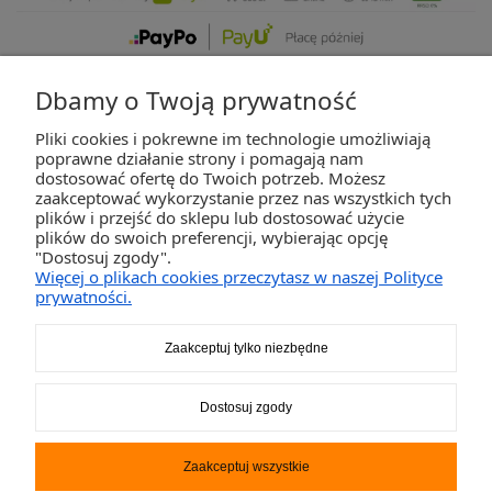
Dbamy o Twoją prywatność
Pliki cookies i pokrewne im technologie umożliwiają
ZAKUPY
poprawne działanie strony i pomagają nam
dostosować ofertę do Twoich potrzeb. Możesz
zaakceptować wykorzystanie przez nas wszystkich tych
POMOC
plików i przejść do sklepu lub dostosować użycie
plików do swoich preferencji, wybierając opcję
"Dostosuj zgody".
MOJE KONTO
Więcej o plikach cookies przeczytasz w naszej Polityce
prywatności.
INFORMACJE
Zaakceptuj tylko niezbędne
2K-Invest Sp. j. Ul. Św. Wojciecha 60, 41-922 Radzionków, śląskie NIP: 645-241-94-
Dostosuj zgody
33 REGON: 240545854
Napisz
sklep@activegames.pl
lub zadzwoń
+48796521697
Zaakceptuj wszystkie