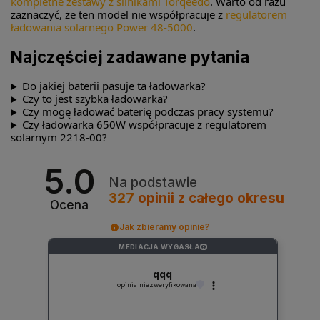
kompletne zestawy z silnikami Torqeedo
. Warto od razu
zaznaczyć, że ten model nie współpracuje z
regulatorem
ładowania solarnego Power 48-5000
.
Najczęściej zadawane pytania
Do jakiej baterii pasuje ta ładowarka?
Czy to jest szybka ładowarka?
Czy mogę ładować baterię podczas pracy systemu?
Czy ładowarka 650W współpracuje z regulatorem
solarnym 2218-00?
5.0
Na podstawie
327
opinii
z całego okresu
Ocena
Jak zbieramy opinie?
MEDIACJA WYGASŁA
?
qqq
opinia niezweryfikowana