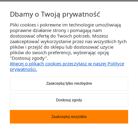
Dbamy o Twoją prywatność
Pliki cookies i pokrewne im technologie umożliwiają
ZAKUPY
poprawne działanie strony i pomagają nam
dostosować ofertę do Twoich potrzeb. Możesz
zaakceptować wykorzystanie przez nas wszystkich tych
POMOC
plików i przejść do sklepu lub dostosować użycie
plików do swoich preferencji, wybierając opcję
"Dostosuj zgody".
MOJE KONTO
Więcej o plikach cookies przeczytasz w naszej Polityce
prywatności.
INFORMACJE
Zaakceptuj tylko niezbędne
2K-Invest Sp. j. Ul. Św. Wojciecha 60, 41-922 Radzionków, śląskie NIP: 645-241-94-
Dostosuj zgody
33 REGON: 240545854
Napisz
sklep@activegames.pl
lub zadzwoń
+48796521697
Zaakceptuj wszystkie
Pokaż pełną wersję strony
Sklep internetowy Shoper.pl