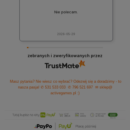
Nie polecam.
2026-05-29
zebranych i zweryfikowanych przez
Masz pytania? Nie wiesz co wybrać? Odezwij się a doradzimy - to
nasza pasja!
✆ 531 533 033
✆ 796 521 697
✉ sklep@
activegames.pl
:)