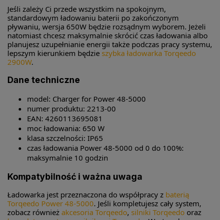
Jeśli zależy Ci przede wszystkim na spokojnym,
standardowym ładowaniu baterii po zakończonym
pływaniu, wersja 650W będzie rozsądnym wyborem. Jeżeli
natomiast chcesz maksymalnie skrócić czas ładowania albo
planujesz uzupełnianie energii także podczas pracy systemu,
lepszym kierunkiem będzie
szybka ładowarka Torqeedo
2900W
.
Dane techniczne
model: Charger for Power 48-5000
numer produktu: 2213-00
EAN: 4260113695081
moc ładowania: 650 W
klasa szczelności: IP65
czas ładowania Power 48-5000 od 0 do 100%:
maksymalnie 10 godzin
Kompatybilność i ważna uwaga
Ładowarka jest przeznaczona do współpracy z
baterią
Torqeedo Power 48-5000
. Jeśli kompletujesz cały system,
zobacz również
akcesoria Torqeedo
,
silniki Torqeedo
oraz