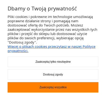
Dbamy o Twoją prywatność
Pliki cookies i pokrewne im technologie umożliwiają
ZAKUPY
poprawne działanie strony i pomagają nam
dostosować ofertę do Twoich potrzeb. Możesz
zaakceptować wykorzystanie przez nas wszystkich tych
POMOC
plików i przejść do sklepu lub dostosować użycie
plików do swoich preferencji, wybierając opcję
"Dostosuj zgody".
MOJE KONTO
Więcej o plikach cookies przeczytasz w naszej Polityce
prywatności.
INFORMACJE
Zaakceptuj tylko niezbędne
2K-Invest Sp. j. Ul. Św. Wojciecha 60, 41-922 Radzionków, śląskie NIP: 645-241-94-
Dostosuj zgody
33 REGON: 240545854
Napisz
sklep@activegames.pl
lub zadzwoń
+48796521697
Zaakceptuj wszystkie
Pokaż pełną wersję strony
Sklep internetowy Shoper.pl