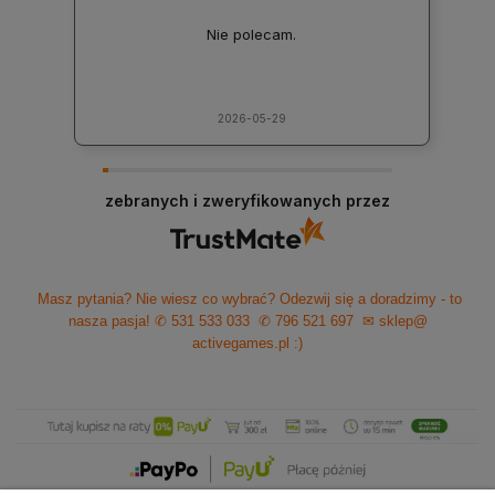
Nie polecam.
2026-05-29
zebranych i zweryfikowanych przez
Masz pytania? Nie wiesz co wybrać? Odezwij się a doradzimy - to
nasza pasja!
✆ 531 533 033
✆ 796 521 697
✉ sklep@
activegames.pl
:)