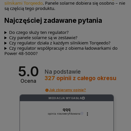
silnikami Torqeedo
. Panele solarne dobiera się osobno – nie
są częścią tego produktu.
Najczęściej zadawane pytania
Do czego służy ten regulator?
Czy panele solarne są w zestawie?
Czy regulator działa z każdym silnikiem Torqeedo?
Czy regulator współpracuje z obiema ładowarkami do
Power 48-5000?
5.0
Na podstawie
327
opinii
z całego okresu
Ocena
Jak zbieramy opinie?
MEDIACJA WYGASŁA
?
qqq
opinia niezweryfikowana