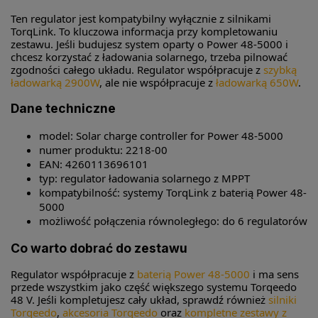
Ten regulator jest kompatybilny wyłącznie z silnikami
TorqLink. To kluczowa informacja przy kompletowaniu
zestawu. Jeśli budujesz system oparty o Power 48-5000 i
chcesz korzystać z ładowania solarnego, trzeba pilnować
zgodności całego układu. Regulator współpracuje z
szybką
ładowarką 2900W
, ale nie współpracuje z
ładowarką 650W
.
Dane techniczne
model: Solar charge controller for Power 48-5000
numer produktu: 2218-00
EAN: 4260113696101
typ: regulator ładowania solarnego z MPPT
kompatybilność: systemy TorqLink z baterią Power 48-
5000
możliwość połączenia równoległego: do 6 regulatorów
Co warto dobrać do zestawu
Regulator współpracuje z
baterią Power 48-5000
i ma sens
przede wszystkim jako część większego systemu Torqeedo
48 V. Jeśli kompletujesz cały układ, sprawdź również
silniki
Torqeedo
,
akcesoria Torqeedo
oraz
kompletne zestawy z