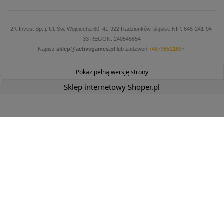
2K-Invest Sp. j. Ul. Św. Wojciecha 60, 41-922 Radzionków, śląskie NIP: 645-241-94-
33 REGON: 240545854
Napisz
sklep@activegames.pl
lub zadzwoń
+48796521697
Pokaż pełną wersję strony
Sklep internetowy Shoper.pl