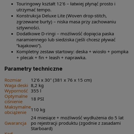
Touringowy kształt 12'6 – łatwiej płynąć prosto i
utrzymać tempo.
Konstrukcja Deluxe Lite (Woven drop-stitch,
zgrzewane burty) – niska masa przy zachowaniu
sztywności.
Dodatkowe D-ringi – możliwość dopięcia paska
naramiennego lub siedziska (jeśli chcesz pływać
“kajakowo”).
Kompletny zestaw startowy: deska + wiosło + pompka
+ plecak + fin + leash + naprawka.
Parametry techniczne
Rozmiar
12'6 x 30" (381 x 76 x 15 cm)
Waga deski
8,2 kg
Wyporność
355 l
Optymalne
18 PSI
ciśnienie
Maksymalne
110 kg
obciążenie
24 miesiące + możliwość wydłużenia do 5 lat
Gwarancja
po rejestracji produktu (zgodnie z zasadami
Starboard)
Kod