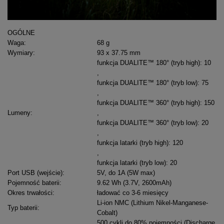
OGÓLNE
Waga
:
68 g
Wymiary
:
93 x 37.75 mm
funkcja DUALITE™ 180° (tryb high): 10
,
funkcja DUALITE™ 180° (tryb low): 75
,
funkcja DUALITE™ 360° (tryb high): 150
Lumeny
:
,
funkcja DUALITE™ 360° (tryb low): 20
,
funkcja latarki (tryb high): 120
,
funkcja latarki (tryb low): 20
Port USB (wejście)
:
5V, do 1A (5W max)
Pojemność baterii
:
9.62 Wh (3.7V, 2600mAh)
Okres trwałości
:
ładować co 3-6 miesięcy
Li-ion NMC (Lithium Nikel-Manganese-
Typ baterii
:
Cobalt)
500 cykli do 80% pojemności (Discharge