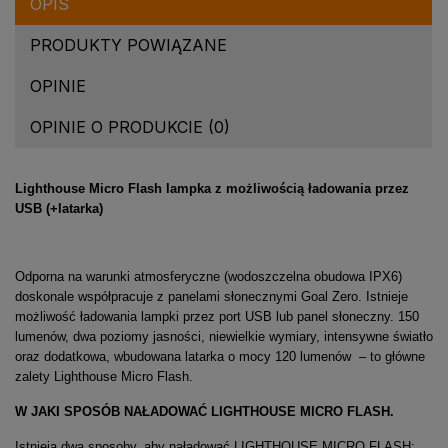
OPIS
PRODUKTY POWIĄZANE
OPINIE
OPINIE O PRODUKCIE (0)
Lighthouse Micro Flash lampka z możliwością ładowania przez
USB (+latarka)
Odporna na warunki atmosferyczne (wodoszczelna obudowa IPX6)
doskonale współpracuje z panelami słonecznymi Goal Zero. Istnieje
możliwość ładowania lampki przez port USB lub panel słoneczny. 150
lumenów, dwa poziomy jasności, niewielkie wymiary, intensywne światło
oraz dodatkowa, wbudowana latarka o mocy 120 lumenów – to główne
zalety Lighthouse Micro Flash.
W JAKI SPOSÓB NAŁADOWAĆ LIGHTHOUSE MICRO FLASH
.
Istnieją dwa sposoby, aby naładować LIGHTHOUSE MICRO FLASH: