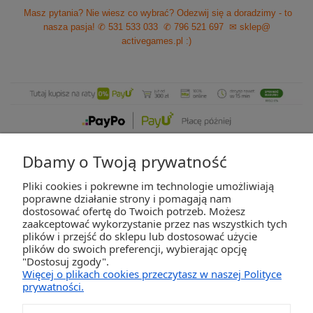
Masz pytania? Nie wiesz co wybrać? Odezwij się a doradzimy - to
nasza pasja!
✆ 531 533 033
✆ 796 521 697
✉ sklep@
activegames.pl
:)
Dbamy o Twoją prywatność
Pliki cookies i pokrewne im technologie umożliwiają
ZAKUPY
poprawne działanie strony i pomagają nam
dostosować ofertę do Twoich potrzeb. Możesz
zaakceptować wykorzystanie przez nas wszystkich tych
POMOC
plików i przejść do sklepu lub dostosować użycie
plików do swoich preferencji, wybierając opcję
"Dostosuj zgody".
MOJE KONTO
Więcej o plikach cookies przeczytasz w naszej Polityce
prywatności.
INFORMACJE