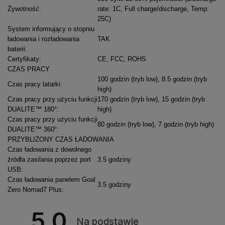
Żywotność
:
rate: 1C, Full charge/discharge, Temp:
25C)
System informujący o stopniu
ładowania i rozładowania
TAK
baterii
:
Certyfikaty
:
CE, FCC, ROHS
CZAS PRACY
100 godzin (tryb low), 8.5 godzin (tryb
Czas pracy latarki
:
high)
Czas pracy przy użyciu funkcji
170 godzin (tryb low), 15 godzin (tryb
DUALITE™ 180°
:
high)
Czas pracy przy użyciu funkcji
80 godzin (tryb low), 7 godzin (tryb high)
DUALITE™ 360°
:
PRZYBLIŻONY CZAS ŁADOWANIA
Czas ładowania z dowolnego
źródła zasilania poprzez port
3.5 godziny
USB
:
Czas ładowania panelem Goal
3.5 godziny
Zero Nomad7 Plus
:
5.0
Na podstawie