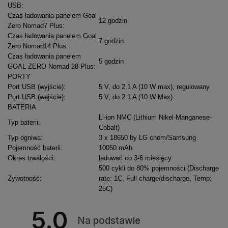
USB
:
Czas ładowania panelem Goal
12 godzin
Zero Nomad7 Plus
:
Czas ładowania panelem Goal
7 godzin
Zero Nomad14 Plus
:
Czas ładowania panelem
5 godzin
GOAL ZERO Nomad 28 Plus
:
PORTY
Port USB (wyjście)
:
5 V, do 2.1 A (10 W max), regulowany
Port USB (wejście)
:
5 V, do 2.1 A (10 W Max)
BATERIA
Li-ion NMC (Lithium Nikel-Manganese-
Typ baterii
:
Cobalt)
Typ ogniwa
:
3 x 18650 by LG chem/Samsung
Pojemność baterii
:
10050 mAh
Okres trwałości
:
ładować co 3-6 miesięcy
500 cykli do 80% pojemności (Discharge
Żywotność
:
rate: 1C, Full charge/discharge, Temp:
25C)
5.0
Na podstawie