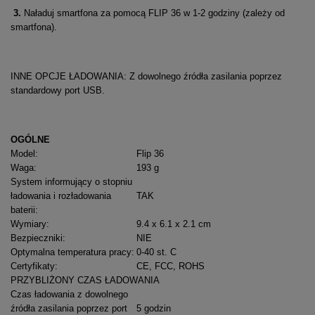
3.
Naładuj smartfona za pomocą FLIP 36 w 1-2 godziny (zależy od
smartfona).
INNE OPCJE ŁADOWANIA:
Z dowolnego źródła
zasilania poprzez
standardowy port USB.
OGÓLNE
Model
:
Flip 36
Waga
:
193 g
System informujący o stopniu
ładowania i rozładowania
TAK
baterii
:
Wymiary
:
9.4 x 6.1 x 2.1 cm
Bezpieczniki
:
NIE
Optymalna temperatura pracy
:
0-40 st. C
Certyfikaty
:
CE, FCC, ROHS
PRZYBLIŻONY CZAS ŁADOWANIA
Czas ładowania z dowolnego
źródła zasilania poprzez port
5 godzin