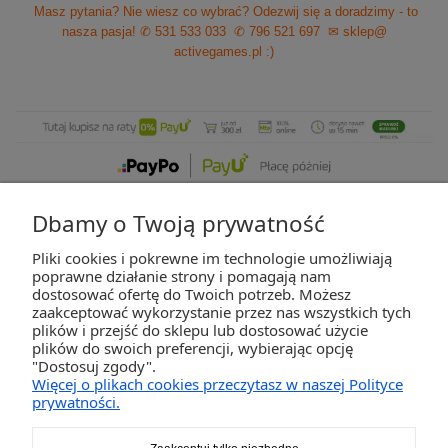
Masz pytania? Nie wiesz co wybrać? Odezwij się a doradzimy - to
nasza pasja!
✆ 531 533 033
✆ 796 521 697
✉ sklep@
activegames.pl
:)
Dbamy o Twoją prywatność
Pliki cookies i pokrewne im technologie umożliwiają
ZAKUPY
poprawne działanie strony i pomagają nam
dostosować ofertę do Twoich potrzeb. Możesz
zaakceptować wykorzystanie przez nas wszystkich tych
POMOC
plików i przejść do sklepu lub dostosować użycie
plików do swoich preferencji, wybierając opcję
"Dostosuj zgody".
MOJE KONTO
Więcej o plikach cookies przeczytasz w naszej Polityce
prywatności.
INFORMACJE