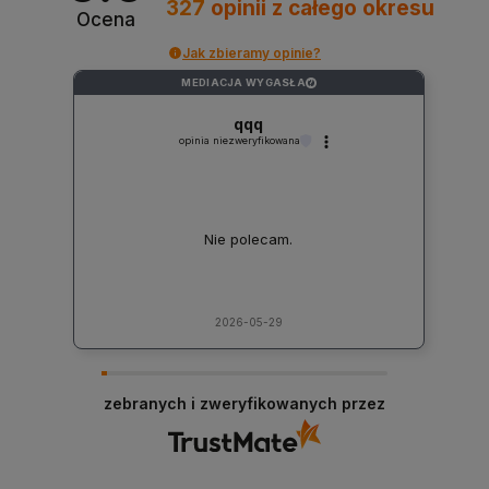
327
opinii
z całego okresu
Ocena
Jak zbieramy opinie?
MEDIACJA WYGASŁA
?
qqq
opinia niezweryfikowana
Nie polecam.
2026-05-29
zebranych i zweryfikowanych przez