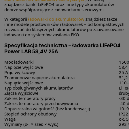
znajdziesz banki LiFePO4 oraz inne typy akumulatorów
dobrze współpracujące z ładowarkami sieciowymi.
W kategorii
ładowarki do akumulatorów
znajdziesz także
inne modele prostowników i ładowarek – od kompaktowych
rozwiązań do klasycznych akumulatorów po zaawansowane
ładowarki do systemów zasilania EKO.
Specyfikacja techniczna – ładowarka LiFePO4
Power LAB 58,4V 25A
Moc ładowarki
150
Napięcie wyjściowe
58,4
Prąd wyjściowy
25 A
Znamionowe napięcie akumulatora
51,2
Napięcie wejściowe
110–
Typ obsługiwanych akumulatorów
LiFe
Złącza wyjściowe
śrub
Zakres temperatury pracy
-30 
Zakres temperatury przechowywania
-40 
Dopuszczalna wilgotność (bez kondensacji)
10–
Stopień ochrony obudowy
IP22
Waga
ok. 5
Wymiary (dł. × szer. × wys.)
293 