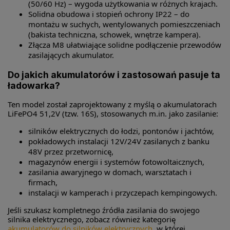
(50/60 Hz) – wygoda użytkowania w różnych krajach.
Solidna obudowa i stopień ochrony IP22 – do
montażu w suchych, wentylowanych pomieszczeniach
(bakista techniczna, schowek, wnętrze kampera).
Złącza M8 ułatwiające solidne podłączenie przewodów
zasilających akumulator.
Do jakich akumulatorów i zastosowań pasuje ta
ładowarka?
Ten model został zaprojektowany z myślą o akumulatorach
LiFePO4 51,2V (tzw. 16S), stosowanych m.in. jako zasilanie:
silników elektrycznych do łodzi, pontonów i jachtów,
pokładowych instalacji 12V/24V zasilanych z banku
48V przez przetwornicę,
magazynów energii i systemów fotowoltaicznych,
zasilania awaryjnego w domach, warsztatach i
firmach,
instalacji w kamperach i przyczepach kempingowych.
Jeśli szukasz kompletnego źródła zasilania do swojego
silnika elektrycznego, zobacz również kategorię
akumulatorów do silników elektrycznych
, w której