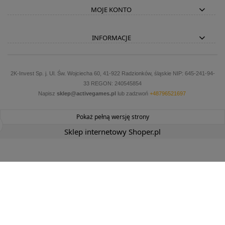
MOJE KONTO
INFORMACJE
2K-Invest Sp. j. Ul. Św. Wojciecha 60, 41-922 Radzionków, śląskie NIP: 645-241-94-
33 REGON: 240545854
Napisz
sklep@activegames.pl
lub zadzwoń
+48796521697
Pokaż pełną wersję strony
Sklep internetowy Shoper.pl