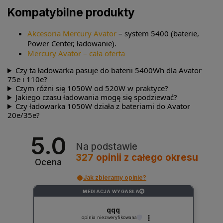
Kompatybilne produkty
Akcesoria Mercury Avator
– system 5400 (baterie,
Power Center, ładowanie).
Mercury Avator – cała oferta
Czy ta ładowarka pasuje do baterii 5400Wh dla Avator
75e i 110e?
Czym różni się 1050W od 520W w praktyce?
Jakiego czasu ładowania mogę się spodziewać?
Czy ładowarka 1050W działa z bateriami do Avator
20e/35e?
5.0
Na podstawie
327
opinii
z całego okresu
Ocena
Jak zbieramy opinie?
MEDIACJA WYGASŁA
?
qqq
opinia niezweryfikowana