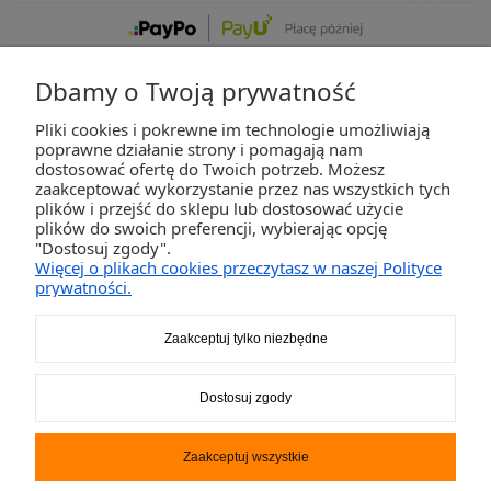
Dbamy o Twoją prywatność
Pliki cookies i pokrewne im technologie umożliwiają
ZAKUPY
poprawne działanie strony i pomagają nam
dostosować ofertę do Twoich potrzeb. Możesz
zaakceptować wykorzystanie przez nas wszystkich tych
POMOC
plików i przejść do sklepu lub dostosować użycie
plików do swoich preferencji, wybierając opcję
"Dostosuj zgody".
MOJE KONTO
Więcej o plikach cookies przeczytasz w naszej Polityce
prywatności.
INFORMACJE
Zaakceptuj tylko niezbędne
2K-Invest Sp. j. Ul. Św. Wojciecha 60, 41-922 Radzionków, śląskie NIP: 645-241-94-
Dostosuj zgody
33 REGON: 240545854
Napisz
sklep@activegames.pl
lub zadzwoń
+48796521697
Zaakceptuj wszystkie
Pokaż pełną wersję strony