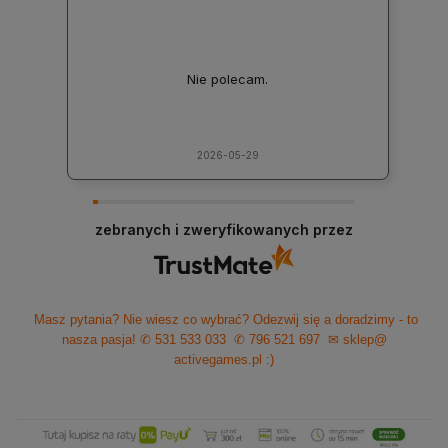
Nie polecam.
2026-05-29
zebranych i zweryfikowanych przez
Masz pytania? Nie wiesz co wybrać? Odezwij się a doradzimy - to
nasza pasja!
✆ 531 533 033
✆ 796 521 697
✉ sklep@
activegames.pl
:)