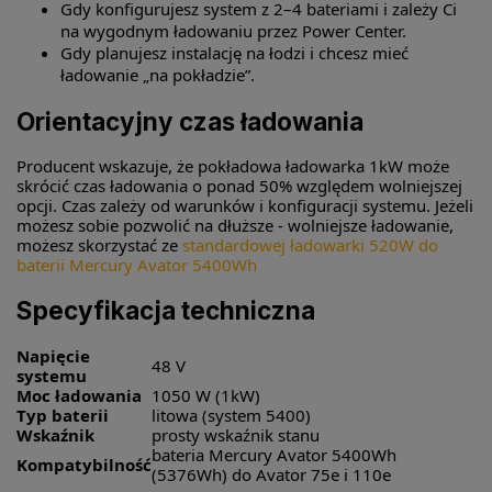
Gdy konfigurujesz system z 2–4 bateriami i zależy Ci
na wygodnym ładowaniu przez Power Center.
Gdy planujesz instalację na łodzi i chcesz mieć
ładowanie „na pokładzie”.
Orientacyjny czas ładowania
Producent wskazuje, że pokładowa ładowarka 1kW może
skrócić czas ładowania o ponad 50% względem wolniejszej
opcji. Czas zależy od warunków i konfiguracji systemu. Jeżeli
możesz sobie pozwolić na dłuższe - wolniejsze ładowanie,
możesz skorzystać ze
standardowej ładowarki 520W do
baterii Mercury Avator 5400Wh
Specyfikacja techniczna
Napięcie
48 V
systemu
Moc ładowania
1050 W (1kW)
Typ baterii
litowa (system 5400)
Wskaźnik
prosty wskaźnik stanu
bateria Mercury Avator 5400Wh
Kompatybilność
(5376Wh) do Avator 75e i 110e