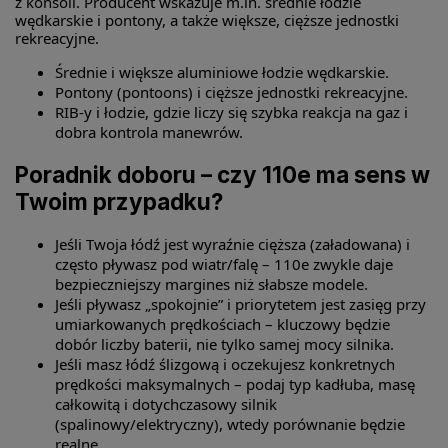
z konsoli. Producent wskazuje m.in. średnie łodzie
wędkarskie i pontony, a także większe, cięższe jednostki
rekreacyjne.
Średnie i większe aluminiowe łodzie wędkarskie.
Pontony (pontoons) i cięższe jednostki rekreacyjne.
RIB-y i łodzie, gdzie liczy się szybka reakcja na gaz i
dobra kontrola manewrów.
Poradnik doboru – czy 110e ma sens w
Twoim przypadku?
Jeśli Twoja łódź jest wyraźnie cięższa (załadowana) i
często pływasz pod wiatr/falę – 110e zwykle daje
bezpieczniejszy margines niż słabsze modele.
Jeśli pływasz „spokojnie” i priorytetem jest zasięg przy
umiarkowanych prędkościach – kluczowy będzie
dobór liczby baterii, nie tylko samej mocy silnika.
Jeśli masz łódź ślizgową i oczekujesz konkretnych
prędkości maksymalnych – podaj typ kadłuba, masę
całkowitą i dotychczasowy silnik
(spalinowy/elektryczny), wtedy porównanie będzie
realne.