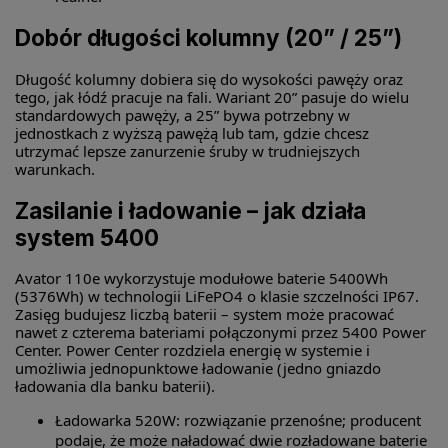
Dobór długości kolumny (20” / 25”)
Długość kolumny dobiera się do wysokości pawęży oraz
tego, jak łódź pracuje na fali. Wariant 20” pasuje do wielu
standardowych pawęży, a 25” bywa potrzebny w
jednostkach z wyższą pawężą lub tam, gdzie chcesz
utrzymać lepsze zanurzenie śruby w trudniejszych
warunkach.
Zasilanie i ładowanie – jak działa
system 5400
Avator 110e wykorzystuje modułowe baterie 5400Wh
(5376Wh) w technologii LiFePO4 o klasie szczelności IP67.
Zasięg budujesz liczbą baterii – system może pracować
nawet z czterema bateriami połączonymi przez 5400 Power
Center. Power Center rozdziela energię w systemie i
umożliwia jednopunktowe ładowanie (jedno gniazdo
ładowania dla banku baterii).
Ładowarka 520W: rozwiązanie przenośne; producent
podaje, że może naładować dwie rozładowane baterie