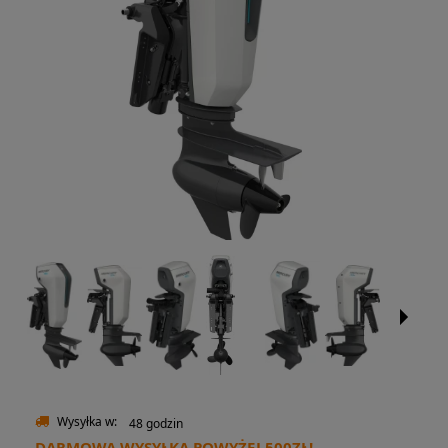
Wysyłka w:
48 godzin
DARMOWA WYSYŁKA POWYŻEJ 500ZŁ!