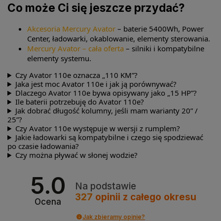
Co może Ci się jeszcze przydać?
Akcesoria Mercury Avator
– baterie 5400Wh, Power
Center, ładowarki, okablowanie, elementy sterowania.
Mercury Avator – cała oferta
– silniki i kompatybilne
elementy systemu.
Czy Avator 110e oznacza „110 KM”?
Jaka jest moc Avator 110e i jak ją porównywać?
Dlaczego Avator 110e bywa opisywany jako „15 HP”?
Ile baterii potrzebuję do Avator 110e?
Jak dobrać długość kolumny, jeśli mam warianty 20” /
25”?
Czy Avator 110e występuje w wersji z rumplem?
Jakie ładowarki są kompatybilne i czego się spodziewać
po czasie ładowania?
Czy można pływać w słonej wodzie?
5.0
Na podstawie
327
opinii
z całego okresu
Ocena
Jak zbieramy opinie?