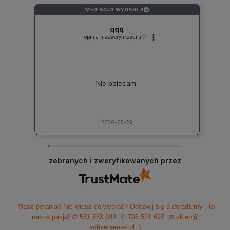
MEDIACJA WYGASŁA
?
qqq
opinia niezweryfikowana
Nie polecam.
2026-05-29
zebranych i zweryfikowanych przez
Masz pytania? Nie wiesz co wybrać? Odezwij się a doradzimy - to
nasza pasja!
✆ 531 533 033
✆ 796 521 697
✉ sklep@
activegames.pl
:)