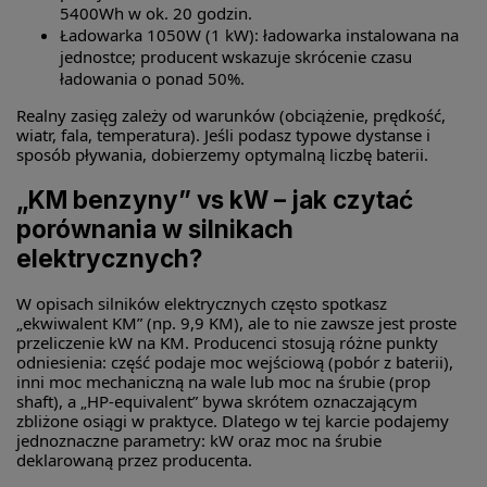
5400Wh w ok. 20 godzin.
Ładowarka 1050W (1 kW): ładowarka instalowana na
jednostce; producent wskazuje skrócenie czasu
ładowania o ponad 50%.
Realny zasięg zależy od warunków (obciążenie, prędkość,
wiatr, fala, temperatura). Jeśli podasz typowe dystanse i
sposób pływania, dobierzemy optymalną liczbę baterii.
„KM benzyny” vs kW – jak czytać
porównania w silnikach
elektrycznych?
W opisach silników elektrycznych często spotkasz
„ekwiwalent KM” (np. 9,9 KM), ale to nie zawsze jest proste
przeliczenie kW na KM. Producenci stosują różne punkty
odniesienia: część podaje moc wejściową (pobór z baterii),
inni moc mechaniczną na wale lub moc na śrubie (prop
shaft), a „HP-equivalent” bywa skrótem oznaczającym
zbliżone osiągi w praktyce. Dlatego w tej karcie podajemy
jednoznaczne parametry: kW oraz moc na śrubie
deklarowaną przez producenta.