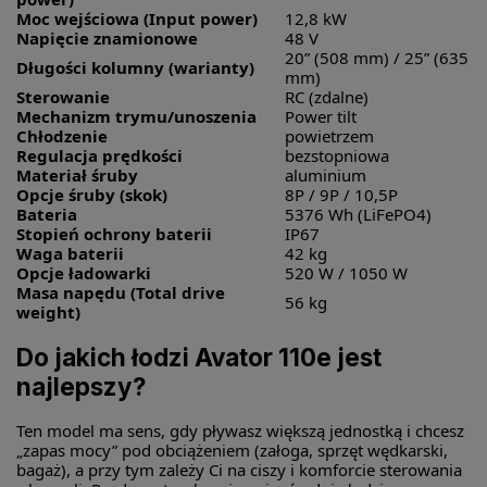
Moc wejściowa (Input power)
12,8 kW
Napięcie znamionowe
48 V
20” (508 mm) / 25” (635
Długości kolumny (warianty)
mm)
Sterowanie
RC (zdalne)
Mechanizm trymu/unoszenia
Power tilt
Chłodzenie
powietrzem
Regulacja prędkości
bezstopniowa
Materiał śruby
aluminium
Opcje śruby (skok)
8P / 9P / 10,5P
Bateria
5376 Wh (LiFePO4)
Stopień ochrony baterii
IP67
Waga baterii
42 kg
Opcje ładowarki
520 W / 1050 W
Masa napędu (Total drive
56 kg
weight)
Do jakich łodzi Avator 110e jest
najlepszy?
Ten model ma sens, gdy pływasz większą jednostką i chcesz
„zapas mocy” pod obciążeniem (załoga, sprzęt wędkarski,
bagaż), a przy tym zależy Ci na ciszy i komforcie sterowania