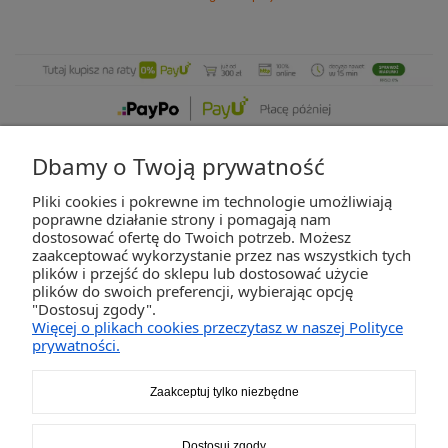
Dbamy o Twoją prywatność
Pliki cookies i pokrewne im technologie umożliwiają
ZAKUPY
poprawne działanie strony i pomagają nam
dostosować ofertę do Twoich potrzeb. Możesz
zaakceptować wykorzystanie przez nas wszystkich tych
POMOC
plików i przejść do sklepu lub dostosować użycie
plików do swoich preferencji, wybierając opcję
"Dostosuj zgody".
MOJE KONTO
Więcej o plikach cookies przeczytasz w naszej Polityce
prywatności.
INFORMACJE
Zaakceptuj tylko niezbędne
2K-Invest Sp. j. Ul. Św. Wojciecha 60, 41-922 Radzionków, śląskie NIP: 645-241-94-
Dostosuj zgody