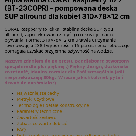
(BT-23COPR) – pompowana deska
SUP allround dla kobiet 310×78×12 cm
CORAL Raspberry to lekka i stabilna deska SUP typu
allround, zaprojektowana z myślą o rekreacji i nauce
pływania. Format 310×78×12 cm ułatwia utrzymanie
równowagi, a 238 l wyporności i 15 psi ciśnienia roboczego
pomagają uzyskać przyjemną sztywność na wodzie.
Naszym zdaniem do po prostu paddleboard stworzony
specjalnie dla płci pięknej :) Piękny design, doskonała
zwrotność, idealny rozmiar dla Pań! szczególnie jeśli
nie
przekraczają 80kg. W razie jakichkolwiek pytań
dzwoń do nas śmiało :)
Najważniejsze cechy
Metryki użytkowe
Technologie i detale konstrukcyjne
Parametry techniczne
Zawartość zestawu
Zobacz co warto dobrać
FAQ
Dobre praktyki: bezpieczeństwo i dbanie o deskę