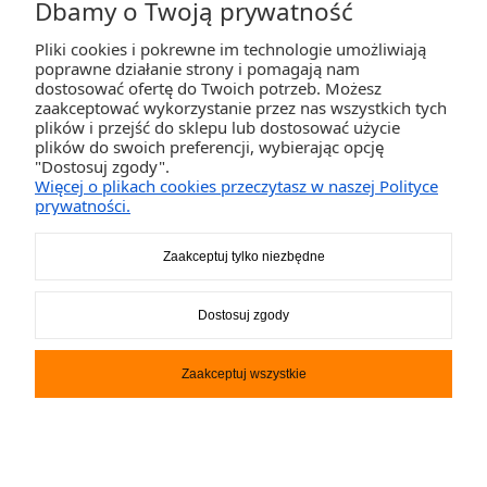
Dbamy o Twoją prywatność
Pliki cookies i pokrewne im technologie umożliwiają
ZAKUPY
poprawne działanie strony i pomagają nam
dostosować ofertę do Twoich potrzeb. Możesz
zaakceptować wykorzystanie przez nas wszystkich tych
POMOC
plików i przejść do sklepu lub dostosować użycie
plików do swoich preferencji, wybierając opcję
"Dostosuj zgody".
MOJE KONTO
Więcej o plikach cookies przeczytasz w naszej Polityce
prywatności.
INFORMACJE
Zaakceptuj tylko niezbędne
2K-Invest Sp. j. Ul. Św. Wojciecha 60, 41-922 Radzionków, śląskie NIP: 645-241-94-
Dostosuj zgody
33 REGON: 240545854
Napisz
sklep@activegames.pl
lub zadzwoń
+48796521697
Zaakceptuj wszystkie
Pokaż pełną wersję strony
Sklep internetowy Shoper.pl