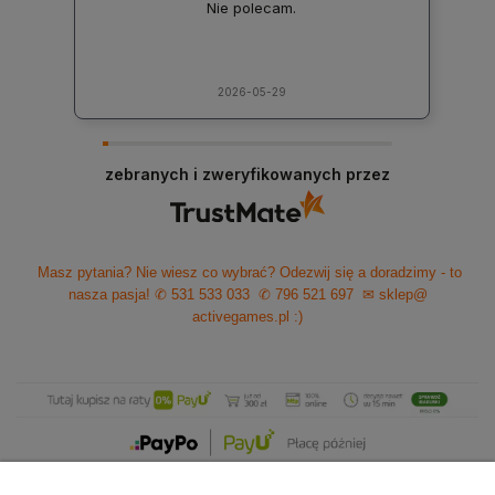
Nie polecam.
2026-05-29
zebranych i zweryfikowanych przez
Masz pytania? Nie wiesz co wybrać? Odezwij się a doradzimy - to
nasza pasja!
✆ 531 533 033
✆ 796 521 697
✉ sklep@
activegames.pl
:)