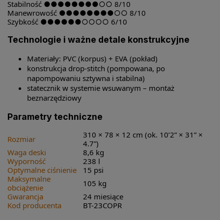
Stabilność ●●●●●●●●○○ 8/10
Manewrowość ●●●●●●●●○○ 8/10
Szybkość ●●●●●●○○○○ 6/10
Technologie i ważne detale konstrukcyjne
Materiały: PVC (korpus) + EVA (pokład)
konstrukcja drop-stitch (pompowana, po
napompowaniu sztywna i stabilna)
statecznik w systemie wsuwanym – montaż
beznarzędziowy
Parametry techniczne
310 × 78 × 12 cm (ok. 10’2” × 31” ×
Rozmiar
4.7”)
Waga deski
8,6 kg
Wyporność
238 l
Optymalne ciśnienie
15 psi
Maksymalne
105 kg
obciążenie
Gwarancja
24 miesiące
Kod producenta
BT-23COPR