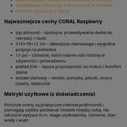
Szczegółowe informacje o akcesoriach w zestawie
Dowiedz się więcej o marce
Najważniejsze cechy CORAL Raspberry
typ allround – spokojna, przewidywalna deska do
rekreacji i nauki
310×78×12 cm – łatwiejsza równowaga i wygodna
pozycja na pokładzie
15 psi – ciśnienie, które realnie robi różnicę w
sztywności i prowadzeniu
pokład EVA – lepsza przyczepność na mokro i komfort
stania
zestaw startowy – wiosło, pompka, plecak, smycz
(leash), statecznik
Metryki użytkowe (z doświadczenia)
Poniższe oceny są praktyczne (rekreacja/allround) i
pomagają szybko porównać modele między sobą. Na
odczucie wpływa m.in. waga użytkownika, ciśnienie, stan
wody i wiatr.