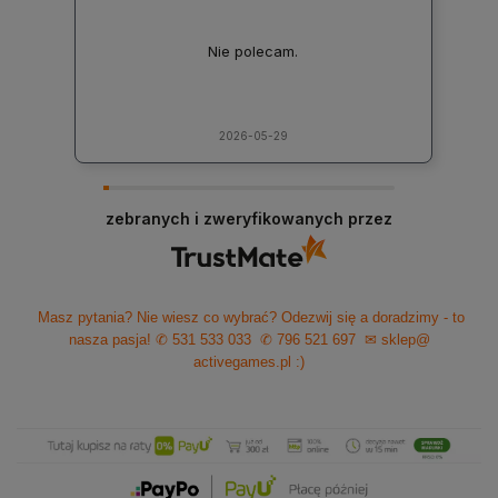
Nie polecam.
2026-05-29
zebranych i zweryfikowanych przez
Masz pytania? Nie wiesz co wybrać? Odezwij się a doradzimy - to
nasza pasja!
✆ 531 533 033
✆ 796 521 697
✉ sklep@
activegames.pl
:)