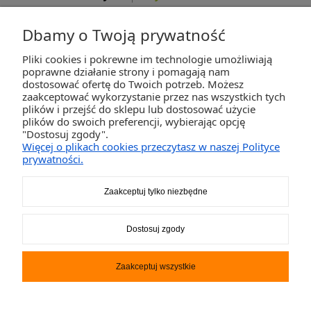
Dbamy o Twoją prywatność
Pliki cookies i pokrewne im technologie umożliwiają
ZAKUPY
poprawne działanie strony i pomagają nam
dostosować ofertę do Twoich potrzeb. Możesz
zaakceptować wykorzystanie przez nas wszystkich tych
POMOC
plików i przejść do sklepu lub dostosować użycie
plików do swoich preferencji, wybierając opcję
"Dostosuj zgody".
MOJE KONTO
Więcej o plikach cookies przeczytasz w naszej Polityce
prywatności.
INFORMACJE
Zaakceptuj tylko niezbędne
2K-Invest Sp. j. Ul. Św. Wojciecha 60, 41-922 Radzionków, śląskie NIP: 645-241-94-
Dostosuj zgody
33 REGON: 240545854
Napisz
sklep@activegames.pl
lub zadzwoń
+48796521697
Zaakceptuj wszystkie
Pokaż pełną wersję strony
Sklep internetowy Shoper.pl