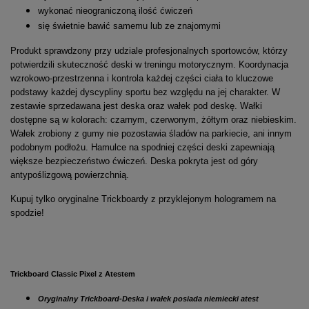
wykonać nieograniczoną ilość ćwiczeń
się świetnie bawić samemu lub ze znajomymi
Produkt sprawdzony przy udziale profesjonalnych sportowców, którzy
potwierdzili skuteczność deski w treningu motorycznym. Koordynacja
wzrokowo-przestrzenna i kontrola każdej części ciała to kluczowe
podstawy każdej dyscypliny sportu bez względu na jej charakter. W
zestawie sprzedawana jest deska oraz wałek pod deskę. Wałki
dostępne są w kolorach: czarnym, czerwonym, żółtym oraz niebieskim.
Wałek zrobiony z gumy nie pozostawia śladów na parkiecie, ani innym
podobnym podłożu. Hamulce na spodniej części deski zapewniają
większe bezpieczeństwo ćwiczeń. Deska pokryta jest od góry
antypoślizgową powierzchnią.
Kupuj tylko oryginalne Trickboardy z przyklejonym hologramem na
spodzie!
Trickboard Classic Pixel z Atestem
Oryginalny Trickboard-Deska i wałek posiada niemiecki atest