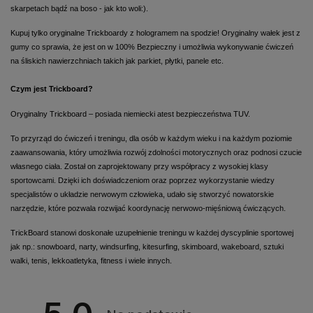
skarpetach bądź na boso - jak kto woli:).
Kupuj tylko oryginalne Trickboardy z hologramem na spodzie! Oryginalny wałek jest z
gumy co sprawia, że jest on w 100% Bezpieczny i umożliwia wykonywanie ćwiczeń
na śliskich nawierzchniach takich jak parkiet, płytki, panele etc.
Czym jest Trickboard?
Oryginalny Trickboard – posiada niemiecki atest bezpieczeństwa TUV.
To przyrząd do ćwiczeń i treningu, dla osób w każdym wieku i na każdym poziomie
zaawansowania, który umożliwia rozwój zdolności motorycznych oraz podnosi czucie
własnego ciała. Został on zaprojektowany przy współpracy z wysokiej klasy
sportowcami. Dzięki ich doświadczeniom oraz poprzez wykorzystanie wiedzy
specjalistów o układzie nerwowym człowieka, udało się stworzyć nowatorskie
narzędzie, które pozwala rozwijać koordynację nerwowo-mięśniową ćwiczących.
TrickBoard stanowi doskonałe uzupełnienie treningu w każdej dyscyplinie sportowej
jak np.: snowboard, narty, windsurfing, kitesurfing, skimboard, wakeboard, sztuki
walki, tenis, lekkoatletyka, fitness i wiele innych.