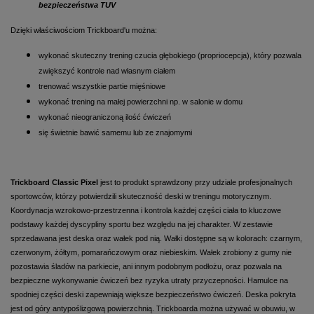
bezpieczeństwa TUV
Dzięki właściwościom Trickboard'u można:
wykonać skuteczny trening czucia głębokiego (propriocepcja), który pozwala
zwiększyć kontrole nad własnym ciałem
trenować wszystkie partie mięśniowe
wykonać trening na małej powierzchni np. w salonie w domu
wykonać nieograniczoną ilość ćwiczeń
się świetnie bawić samemu lub ze znajomymi
Trickboard Classic Pixel
jest to produkt sprawdzony przy udziale profesjonalnych
sportowców, którzy potwierdzili skuteczność deski w treningu motorycznym.
Koordynacja wzrokowo-przestrzenna i kontrola każdej części ciała to kluczowe
podstawy każdej dyscypliny sportu bez względu na jej charakter. W zestawie
sprzedawana jest deska oraz wałek pod nią. Wałki dostępne są w kolorach: czarnym,
czerwonym, żółtym, pomarańczowym oraz niebieskim. Wałek zrobiony z gumy nie
pozostawia śladów na parkiecie, ani innym podobnym podłożu, oraz pozwala na
bezpieczne wykonywanie ćwiczeń bez ryzyka utraty przyczepności. Hamulce na
spodniej części deski zapewniają większe bezpieczeństwo ćwiczeń. Deska pokryta
jest od góry antypoślizgową powierzchnią. Trickboarda można używać w obuwiu, w