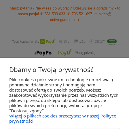
Masz pytania? Nie wiesz co wybrać? Odezwij się a doradzimy - to
nasza pasja!
✆ 531 533 033
✆ 796 521 697
✉ sklep@
activegames.pl
:)
Dbamy o Twoją prywatność
Pliki cookies i pokrewne im technologie umożliwiają
ZAKUPY
poprawne działanie strony i pomagają nam
dostosować ofertę do Twoich potrzeb. Możesz
zaakceptować wykorzystanie przez nas wszystkich tych
POMOC
plików i przejść do sklepu lub dostosować użycie
plików do swoich preferencji, wybierając opcję
"Dostosuj zgody".
MOJE KONTO
Więcej o plikach cookies przeczytasz w naszej Polityce
prywatności.
INFORMACJE