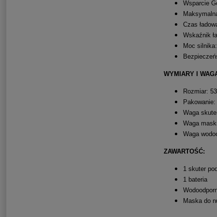
Wsparcie G
Maksymalna
Czas ładow
Wskaźnik ła
Moc silnika
Bezpieczeń
WYMIARY I WAG
Rozmiar: 5
Pakowanie:
Waga skute
Waga maski
Waga wodood
ZAWARTOŚĆ:
1 skuter p
1 bateria
Wodoodporn
Maska do nu