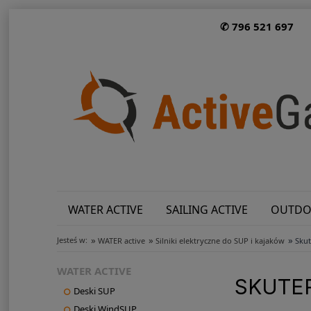
✆ 796 521 697
WATER ACTIVE
SAILING ACTIVE
OUTDO
»
»
»
Jesteś w:
WATER active
Silniki elektryczne do SUP i kajaków
Skut
WATER ACTIVE
SKUTE
Deski SUP
Deski WindSUP