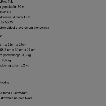
oPro: Tak
 głębokość: 30 m
ania: 4H
dowania: 4 diody LED
: 2x 500W
stwo dzieci z systemem blokowania
A:
3cm x 21cm x 17cm
 58,5 cm x 30 cm x 27 cm
ra podwodnego: 3,5 kg
: 0,6 kg
pornej torby: 0,2 kg
odwodny
a torba z uchwytami
rkowania na całą twarz