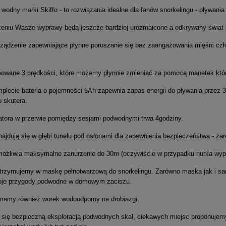
 wodny marki Skiffo - to rozwiązania idealne dla fanów snorkelingu - pływani
zeniu Wasze wyprawy będą jeszcze bardziej urozmaicone a odkrywany świat p
rządzenie zapewniające płynne poruszanie się bez zaangażowania mięśni cz
owane 3 prędkości, które możemy płynnie zmieniać za pomocą manetek które
lecie bateria o pojemności 5Ah zapewnia zapas energii do pływania przez 35
 skutera.
tora w przerwie pomiędzy sesjami podwodnymi trwa 4godziny.
jdują się w głębi tunelu pod osłonami dla zapewnienia bezpieczeństwa - za
ożliwia maksymalne zanurzenie do 30m (oczywiście w przypadku nurka wyp
rzymujemy w maskę pełnotwarzową do snorkelingu. Zarówno maska jak i sa
oje przygody podwodne w domowym zaciszu.
mamy również worek wodoodporny na drobiazgi.
ć się bezpieczną eksploracją podwodnych skał, ciekawych miejsc proponujem