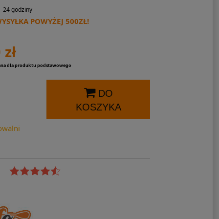
24 godziny
SYŁKA POWYŻEJ 500ZŁ!
 zł
ana dla produktu podstawowego
DO
KOSZYKA
owalni