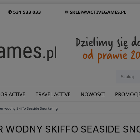
✆ 531 533 033
✉ SKLEP@ACTIVEGAMES.PL
OR ACTIVE
TRAVEL ACTIVE
NOWOŚCI
PROMOCJ
er wodny Skiffo Seaside Snorkeling
SHOWROOM: ODWIEDŹ NAS NA ŚLĄSKU!
R WODNY SKIFFO SEASIDE SN