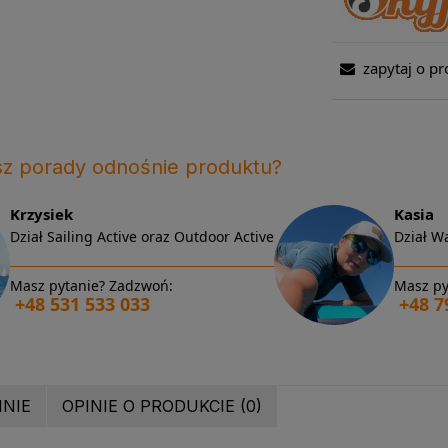
zapytaj o pr
sz porady odnośnie produktu?
Krzysiek
Kasia
Dział Sailing Active oraz Outdoor Active
Dział Wa
Masz pytanie? Zadzwoń:
Masz py
+48 531 533 033
+48 7
INIE
OPINIE O PRODUKCIE (0)