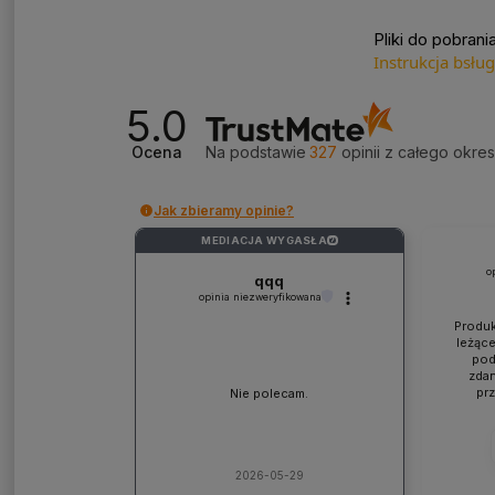
Pliki do pobrania
Instrukcja bsłu
5.0
Ocena
Na podstawie
327
opinii
z całego okre
Jak zbieramy opinie?
MEDIACJA WYGASŁA
?
o
qqq
opinia niezweryfikowana
Produk
leżące
pod
zdan
pr
Nie polecam.
współp
ponad
jaki
lic
kons
2026-05-29
Pole