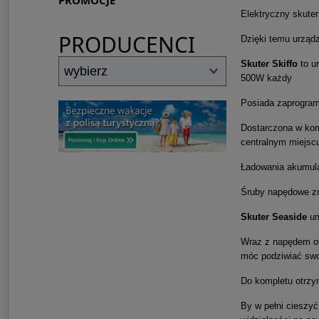
PROMOCJE
Elektryczny skuter
PRODUCENCI
Dzięki temu urząd
Skuter Skiffo
to u
500W każdy
Posiada zaprogram
Dostarczona w komp
centralnym miejscu
Ładowania akumula
Śruby napędowe zna
Skuter Seaside
um
Wraz z napędem ot
móc podziwiać sw
Do kompletu otrzy
By w pełni cieszy