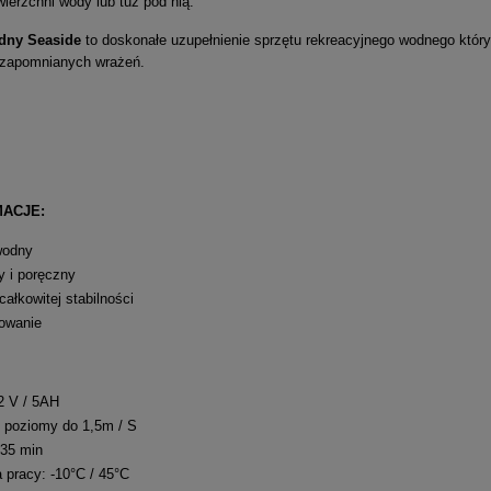
wierzchni wody lub tuż pod nią.
odny Seaside
to doskonałe uzupełnienie sprzętu rekreacyjnego wodnego który
ezapomnianych wrażeń.
ACJE:
wodny
 i poręczny
 całkowitej stabilności
owanie
,2 V / 5AH
 poziomy do 1,5m / S
 35 min
 pracy: -10°C / 45°C