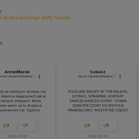
:
gi skutera wodnego Skiffo Seaside
su
AnnaiMarek
Łukasz
pinia niezweryfikowana
opinia niezweryfikowana
ty że świeżych dostaw, nie
POLECAM ZAKUPY W TYM SKLEPIE,
 latami w magazynach jak w
SZYBKO, SPRAWNIE, KONTAKT
obnych sklepach. Moim
ZAWSZE BARDZO DOBRY. TOWAR
iem warto za to dopłacić
ZABEZPIECZONY DO WYSYŁKI
zysłowiowe 5zł. Ogólnie
PRAWIDŁOWO, WSZYSTKIE CZĘŚCI
raca przebiega owocnie od
BYŁY W ZESTAWIE. jEŻELI KTOŚ
 7 lat. Jeśli pojawiają się
PLANUJE ZAKUP TO NAPEWNO
eś problemy zawsze można
WARTO TUTAJ
4
1
3
0
zyć na szybką pomoc czy
ultacje i rzeczową rade.
2026-03-02
2026-02-16
cam z czystym sumieniem!