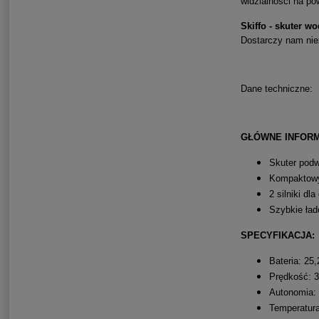
widzialności na po
Skiffo - skuter w
Dostarczy nam ni
Dane techniczne:
GŁÓWNE INFORM
Skuter pod
Kompaktowy
2 silniki dla
Szybkie ład
SPECYFIKACJA:
Bateria: 25
Prędkość: 3
Autonomia:
Temperatura