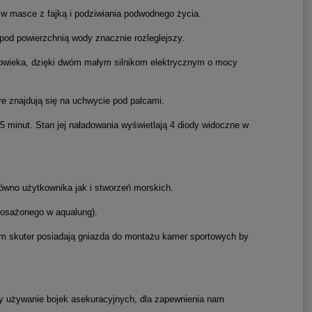
a w masce z fajką i podziwiania podwodnego życia.
od powierzchnią wody znacznie rozleglejszy.
łowieka, dzięki dwóm małym silnikom elektrycznym o mocy
 znajdują się na uchwycie pod palcami.
 minut. Stan jej naładowania wyświetlają 4 diody widoczne w
równo użytkownika jak i stworzeń morskich.
osażonego w aqualung).
m skuter posiadają gniazda do montażu kamer sportowych by
y używanie bojek asekuracyjnych, dla zapewnienia nam