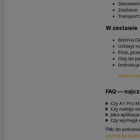
Sterowanie
Zasilanie
Transport
W zestawie
Bieżnia D
Uchwyt na
Pilot, prz
Olej do p
Instrukcja
Bieżnie el
FAQ — najcz
Czy A1 Pro M
Czy nadaje si
Jaka aplikacj
Czy wymaga 
Pliki do pobrania
instrukcja-bież