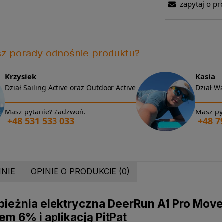
zapytaj o pr
sz porady odnośnie produktu?
Krzysiek
Kasia
Dział Sailing Active oraz Outdoor Active
Dział Wa
Masz pytanie? Zadzwoń:
Masz py
+48 531 533 033
+48 7
INIE
OPINIE O PRODUKCIE (0)
bieżnia elektryczna DeerRun A1 Pro Move
em 6% i aplikacją PitPat