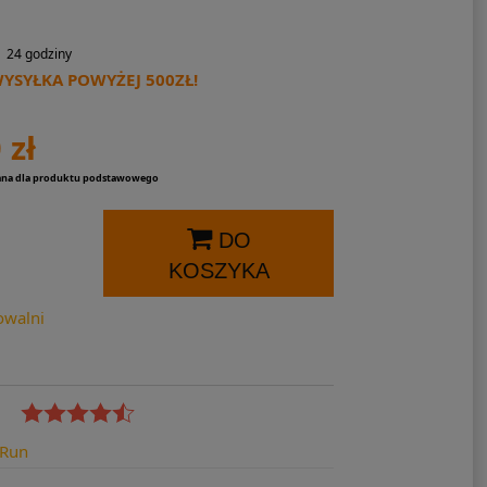
24 godziny
SYŁKA POWYŻEJ 500ZŁ!
 zł
ana dla produktu podstawowego
DO
KOSZYKA
owalni
rRun