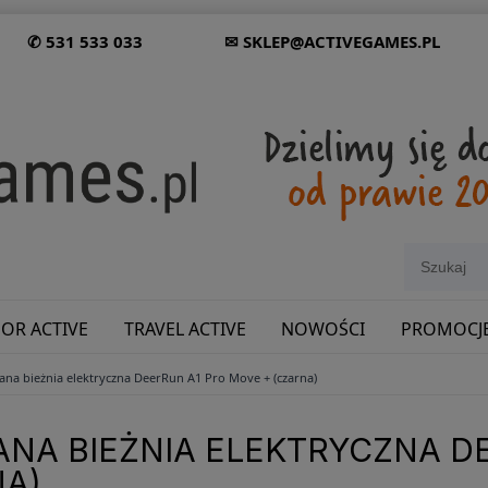
✆ 531 533 033
✉ SKLEP@ACTIVEGAMES.PL
OR ACTIVE
TRAVEL ACTIVE
NOWOŚCI
PROMOCJ
ana bieżnia elektryczna DeerRun A1 Pro Move + (czarna)
SHOWROOM: ODWIEDŹ NAS NA ŚLĄSKU!
NA BIEŻNIA ELEKTRYCZNA D
NA)