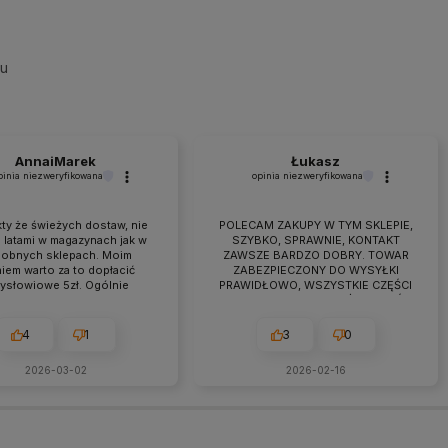
su
AnnaiMarek
Łukasz
pinia niezweryfikowana
opinia niezweryfikowana
ty że świeżych dostaw, nie
POLECAM ZAKUPY W TYM SKLEPIE,
 latami w magazynach jak w
SZYBKO, SPRAWNIE, KONTAKT
obnych sklepach. Moim
ZAWSZE BARDZO DOBRY. TOWAR
iem warto za to dopłacić
ZABEZPIECZONY DO WYSYŁKI
zysłowiowe 5zł. Ogólnie
PRAWIDŁOWO, WSZYSTKIE CZĘŚCI
raca przebiega owocnie od
BYŁY W ZESTAWIE. jEŻELI KTOŚ
 7 lat. Jeśli pojawiają się
PLANUJE ZAKUP TO NAPEWNO
eś problemy zawsze można
WARTO TUTAJ
4
1
3
0
zyć na szybką pomoc czy
ultacje i rzeczową rade.
2026-03-02
2026-02-16
cam z czystym sumieniem!