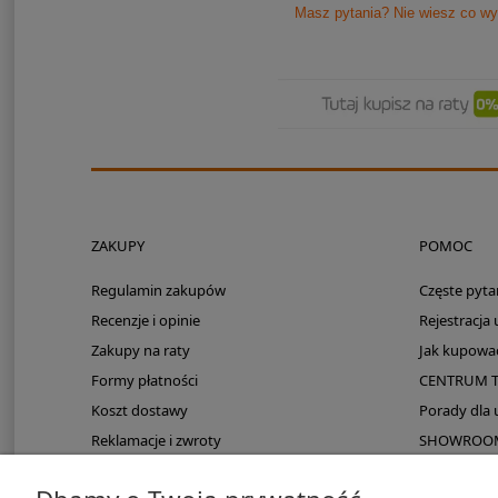
Masz pytania? Nie wiesz co wy
ZAKUPY
POMOC
Regulamin zakupów
Częste pyta
Recenzje i opinie
Rejestracja
Zakupy na raty
Jak kupowa
Formy płatności
CENTRUM 
Koszt dostawy
Porady dla
Reklamacje i zwroty
SHOWROOM: 
Zmieści się do kampera?