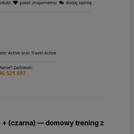
odukt
poleć znajomemu
dodaj opinię
ter Active oraz Travel Active
tanie? Zadzwoń:
96 521 697
 + (czarna) — domowy trening z