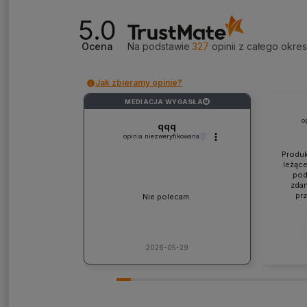
5.0
Ocena
Na podstawie
327
opinii
z całego okre
Jak zbieramy opinie?
MEDIACJA WYGASŁA
?
o
qqq
opinia niezweryfikowana
Produk
leżące
pod
zdan
pr
Nie polecam.
współp
ponad
jaki
lic
kons
2026-05-29
Pole