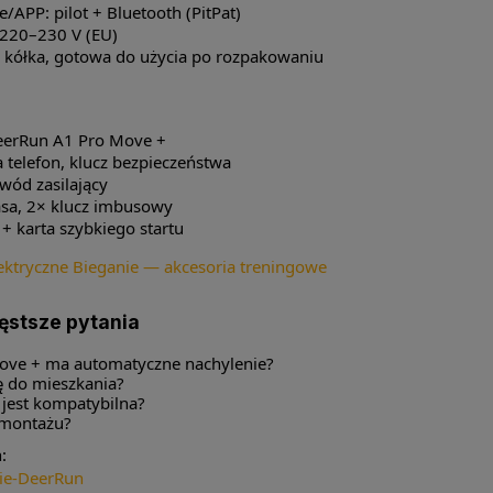
/APP: pilot + Bluetooth (PitPat)
: 220–230 V (EU)
: kółka, gotowa do użycia po rozpakowaniu
eerRun A1 Pro Move +
 telefon, klucz bezpieczeństwa
ewód zasilający
asa, 2× klucz imbusowy
 + karta szybkiego startu
ektryczne
Bieganie — akcesoria treningowe
ęstsze pytania
ove + ma automatyczne nachylenie?
ę do mieszkania?
a jest kompatybilna?
montażu?
:
nie-DeerRun