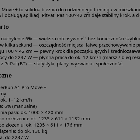
 Move + to solidna bieżnia do codziennego treningu w mieszkan
i obsługą aplikacji PitPat. Pas 100×42 cm daje stabilny krok, a 
rto
nachylenie 6% — większa intensywność bez konieczności szybki
 w kilka sekund — oszczędność miejsca, łatwe przechowywanie pr
egu 100 × 42 cm — pewny krok dla początkujących i średniozaa
mocy do 2237 W — płynna praca do ok. 12 km/h (marsz / bieg rekr
 z PitPat (BT) — statystyki, plany, wyzwania i społeczność.
czne
eerRun A1 Pro Move +
rny
 ok. 1–12 km/h
e: 6% (manualne)
nia pasa: ok. 1000 × 420 mm
o rozłożeniu: ok. 1235 × 611 × 1132 mm
o złożeniu: ok. 1235 × 611 × 176 mm
iążenie: do ok. 136 kg
ka: do 2237 W