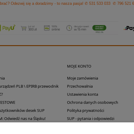
brać? Odezwij się a doradzimy - to nasza pasja!
✆ 531 533 033
✆ 796 521 
MOJE KONTO
nia
Moje zamówienia
 urządzeń PLB \ EPIRB przewodnik
Przechowalnia
ć?
Ustawienia konta
TESTOWE
Ochrona danych osobowych
 użytkowników desek SUP
Polityka prywatności
Odwiedź nas na Śląsku!
SUP - pytania i odpowiedzi
Wyprzedaż magazynu