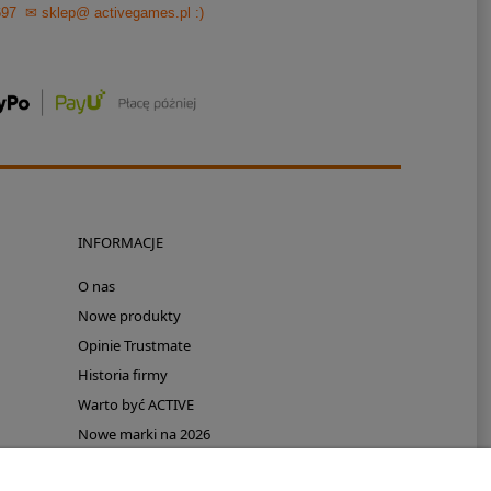
697
✉ sklep@ activegames.pl
:)
INFORMACJE
O nas
Nowe produkty
Opinie Trustmate
Historia firmy
Warto być ACTIVE
Nowe marki na 2026
Promocje