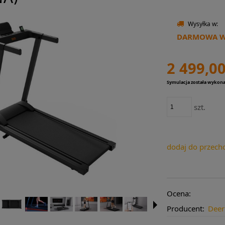
Wysyłka w:
DARMOWA WY
2 499,00
Symulacja została wykon
szt.
dodaj do przech
Ocena:
Producent:
Dee