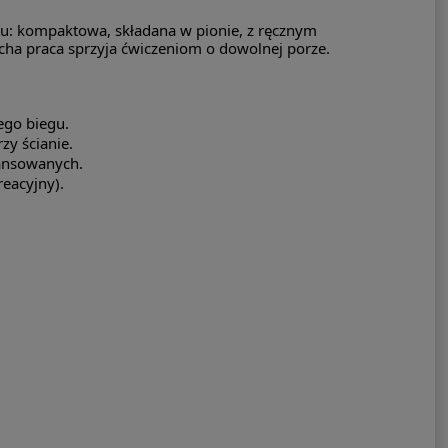
iu: kompaktowa, składana w pionie, z ręcznym
cicha praca sprzyja ćwiczeniom o dowolnej porze.
ego biegu.
zy ścianie.
wansowanych.
eacyjny).