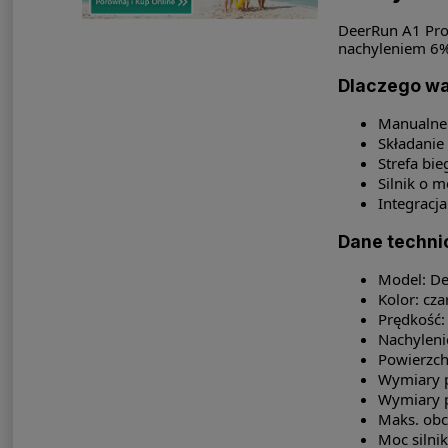
DeerRun A1 Pro
nachyleniem 6% 
Dlaczego wa
Manualne 
Składanie
Strefa bi
Silnik o 
Integracja
Dane techni
Model: D
Kolor: cza
Prędkość:
Nachyleni
Powierzch
Wymiary p
Wymiary p
Maks. obc
Moc silni