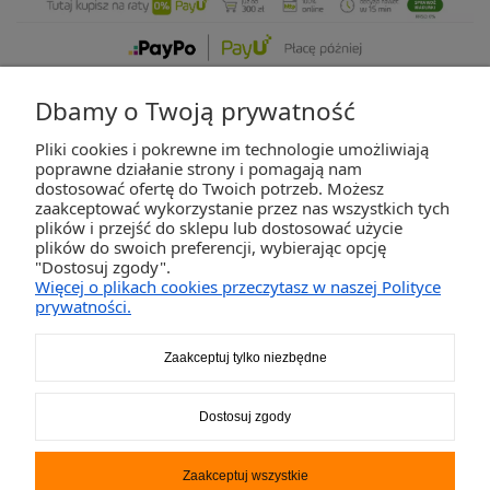
Dbamy o Twoją prywatność
Pliki cookies i pokrewne im technologie umożliwiają
ZAKUPY
poprawne działanie strony i pomagają nam
dostosować ofertę do Twoich potrzeb. Możesz
zaakceptować wykorzystanie przez nas wszystkich tych
POMOC
plików i przejść do sklepu lub dostosować użycie
plików do swoich preferencji, wybierając opcję
"Dostosuj zgody".
MOJE KONTO
Więcej o plikach cookies przeczytasz w naszej Polityce
prywatności.
INFORMACJE
Zaakceptuj tylko niezbędne
2K-Invest Sp. j. Ul. Św. Wojciecha 60, 41-922 Radzionków, śląskie NIP: 645-241-94-
Dostosuj zgody
33 REGON: 240545854
Napisz
sklep@activegames.pl
lub zadzwoń
+48796521697
Zaakceptuj wszystkie