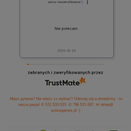
opinia niezweryfikowana
Nie polecam.
2026-05-29
zebranych i zweryfikowanych przez
Masz pytania? Nie wiesz co wybrać? Odezwij się a doradzimy - to
nasza pasja!
✆ 531 533 033
✆ 796 521 697
✉ sklep@
activegames.pl
:)