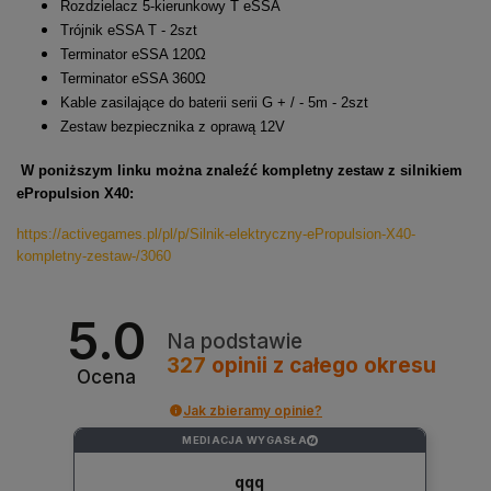
Rozdzielacz 5-kierunkowy T eSSA
Trójnik eSSA T - 2szt
Terminator eSSA 120Ω
Terminator eSSA 360Ω
Kable zasilające do baterii serii G + / - 5m - 2szt
Zestaw bezpiecznika z oprawą 12V
W poniższym linku można znaleźć kompletny zestaw z silnikiem
ePropulsion X40:
https://activegames.pl/pl/p/Silnik-elektryczny-ePropulsion-X40-
kompletny-zestaw-/3060
5.0
Na podstawie
327
opinii
z całego okresu
Ocena
Jak zbieramy opinie?
MEDIACJA WYGASŁA
?
qqq