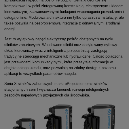
sprawnością napędu na poziomie 88,2%. Seria X cechuje się
kompaktową i w pełni zintegrowaną konstrukcją, elektrycznym układem
kierowniczym, zaawansowanymi funkcjami wspomagania prowadzenia i
usługą online. Modułowa architektura nie tylko upraszcza instalację, ale
także pozwala na bezproblemową integrację z odnawialnymi źródłami
energii.
Jest to wyjątkowy napęd elektryczny pośród dostępnych na rynku
silników zaburtowych. Wbudowane silniki oraz dedykowany cyfrowy
układ kierowniczy wraz z inteligentną przepustnicą, zastępują
tradycyjne sterociągi mechaniczne lub hydrauliczne. Całość połączona
jest przewodami komunikacyjnymi, które przesyłają informacje w
obrębie całego układu, oraz pozwalają na zdalny dostęp z poziomu
aplikacji to wszystkich parametrów napędu.
Seria X silników zaburtowych marki ePropulsion oraz silników
stacjonarnych serii I wyznacza kierunek rozwoju inteligentnych
zespołów napędowych przyjaznych dla środowiska.