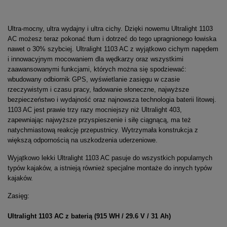
Ultra-mocny, ultra wydajny i ultra cichy. Dzięki nowemu Ultralight 1103
AC możesz teraz pokonać tłum i dotrzeć do tego upragnionego łowiska
nawet o 30% szybciej. Ultralight 1103 AC z wyjątkowo cichym napędem
i innowacyjnym mocowaniem dla wędkarzy oraz wszystkimi
zaawansowanymi funkcjami, których można się spodziewać:
wbudowany odbiornik GPS, wyświetlanie zasięgu w czasie
rzeczywistym i czasu pracy, ładowanie słoneczne, najwyższe
bezpieczeństwo i wydajność oraz najnowsza technologia baterii litowej.
1103 AC jest prawie trzy razy mocniejszy niż Ultralight 403,
zapewniając najwyższe przyspieszenie i siłę ciągnącą, ma też
natychmiastową reakcję przepustnicy. Wytrzymała konstrukcja z
większą odpornością na uszkodzenia uderzeniowe.
Wyjątkowo lekki Ultralight 1103 AC pasuje do wszystkich popularnych
typów kajaków, a istnieją również specjalne montaże do innych typów
kajaków.
Zasięg:
Ultralight 1103 AC z baterią (915 WH / 29.6 V / 31 Ah)