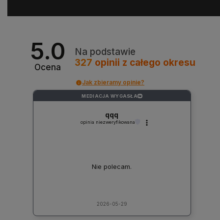
5.0
Na podstawie
327
opinii
z całego okresu
Ocena
Jak zbieramy opinie?
MEDIACJA WYGASŁA
?
qqq
opinia niezweryfikowana
Nie polecam.
2026-05-29