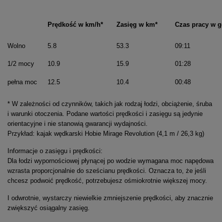
Prędkość w km/h*
Zasięg w km*
Czas pracy w g
Wolno
5.8
53.3
09:11
1/2 mocy
10.9
15.9
01:28
pełna moc
12.5
10.4
00:48
* W zależności od czynników, takich jak rodzaj łodzi, obciążenie, śruba
i warunki otoczenia. Podane wartości prędkości i zasięgu są jedynie
orientacyjne i nie stanowią gwarancji wydajności.
Przykład: kajak wędkarski Hobie Mirage Revolution (4,1 m / 26,3 kg)
Informacje o zasięgu i prędkości:
Dla łodzi wypornościowej płynącej po wodzie wymagana moc napędowa
wzrasta proporcjonalnie do sześcianu prędkości. Oznacza to, że jeśli
chcesz podwoić prędkość, potrzebujesz ośmiokrotnie większej mocy.
I odwrotnie, wystarczy niewielkie zmniejszenie prędkości, aby znacznie
zwiększyć osiągalny zasięg.