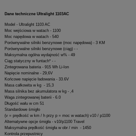
Dane techniczne Ultralight 1103AC
Model - Ultralight 1103 AC
Moc wejściowa w watach - 1100
Moc napędowa w watach - 540
Porównywalne silniki benzynowe (moc napędowa) - 3 KM
Porównywalne silniki benzynowe (ciąg) - -
Maksymalna ogólna wydajność w% - 49
Ciąg statyczny w funtach* - -
Zintegrowana bateria - 915 Wh Li-Ion
Napięcie nominalne - 29,6V
Końcowe napięcie ładowania - 33.6V
Masa całkowita w kg - 15,3
Masa silnika bez akumulatora w kg - ,4
Waga zintegrowanej baterii - 6.0
Długość wału w cm 51
Standardowe śmigło
(v = prędkość w km / h przy p = moc w watach) v10 / p1100
Alternatywne opcje śmigła - v10/p1100 Travel
Maksymalna prędkość śmigła w obr / min - 1450
Kontrola przepustnicy