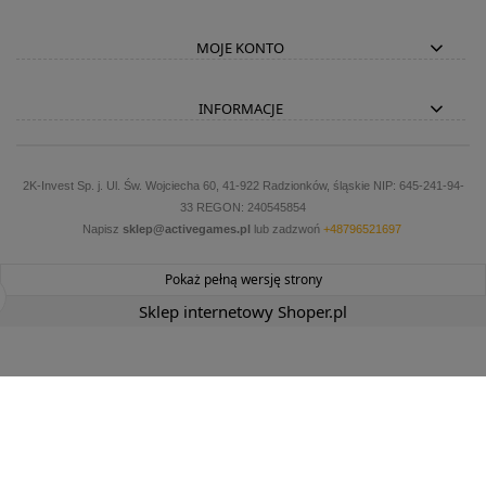
MOJE KONTO
INFORMACJE
2K-Invest Sp. j. Ul. Św. Wojciecha 60, 41-922 Radzionków, śląskie NIP: 645-241-94-
33 REGON: 240545854
Napisz
sklep@activegames.pl
lub zadzwoń
+48796521697
Pokaż pełną wersję strony
Sklep internetowy Shoper.pl