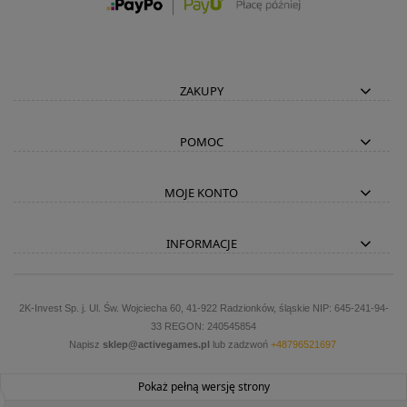
ZAKUPY
POMOC
MOJE KONTO
INFORMACJE
2K-Invest Sp. j. Ul. Św. Wojciecha 60, 41-922 Radzionków, śląskie NIP: 645-241-94-
33 REGON: 240545854
Napisz
sklep@activegames.pl
lub zadzwoń
+48796521697
Pokaż pełną wersję strony