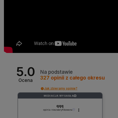
5.0
Na podstawie
327
opinii
z całego okresu
Ocena
Jak zbieramy opinie?
MEDIACJA WYGASŁA
?
qqq
opinia niezweryfikowana