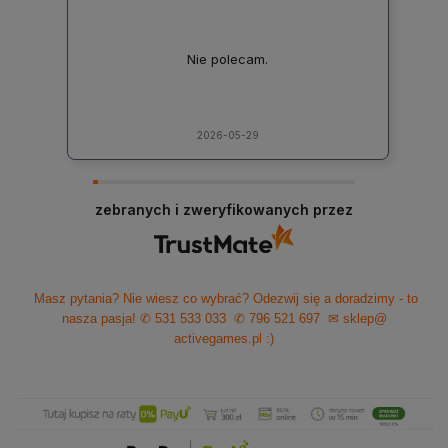
Nie polecam.
2026-05-29
zebranych i zweryfikowanych przez
Masz pytania? Nie wiesz co wybrać? Odezwij się a doradzimy - to
nasza pasja!
✆ 531 533 033
✆ 796 521 697
✉ sklep@
activegames.pl
:)