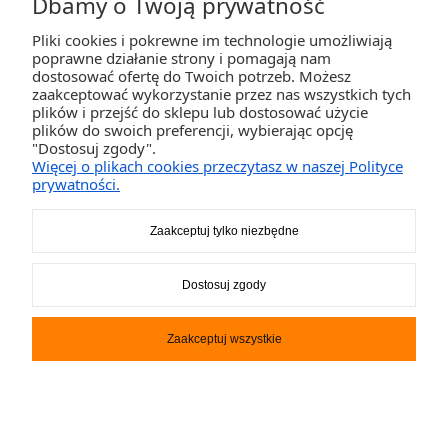
Dbamy o Twoją prywatność
Pliki cookies i pokrewne im technologie umożliwiają
ZAKUPY
poprawne działanie strony i pomagają nam
dostosować ofertę do Twoich potrzeb. Możesz
zaakceptować wykorzystanie przez nas wszystkich tych
POMOC
plików i przejść do sklepu lub dostosować użycie
plików do swoich preferencji, wybierając opcję
"Dostosuj zgody".
MOJE KONTO
Więcej o plikach cookies przeczytasz w naszej Polityce
prywatności.
INFORMACJE
Zaakceptuj tylko niezbędne
2K-Invest Sp. j. Ul. Św. Wojciecha 60, 41-922 Radzionków, śląskie NIP: 645-241-94-
Dostosuj zgody
33 REGON: 240545854
Napisz
sklep@activegames.pl
lub zadzwoń
+48796521697
Zaakceptuj wszystkie
Pokaż pełną wersję strony
Sklep internetowy Shoper.pl