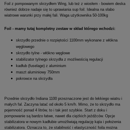
Foil z pompowanym skrzydłem Wing, lub też z wiosłem - bowiem deska
również dobrze nadaje się to uprawiania sup foil. Idealna na słabo
wiatrowe warunki przy małej fali. Waga użytkownika 50-100kg
Foil - mamy tutaj kompletny zestaw w skład którego wchodzi:
skrzydło przednie o rozpiętości 1100mm wykonane z włókna
węglowego
skrzydło tylne - włókno węglowe
stabilizator tylnego skrzydła z możliwością regulacji
kadłub (fuselage) z aluminium
maszt aluminiowy 750mm
pokrowce na skrzydła
Przednie skrzydło Indiana 1100 przeznaczone jest do lekkiego wiatru i
małych fal. Zaczyna latać od około 5 km/h. Mimo, że to skrzydło ma
pojemność ponad 4 litrów, to i tak jest szybkie. Start z doku i
pompowanie są bardzo łatwe, nawet dla ciężkich jeźdźców. Opcje
stabilizatora w nowym kadłubie umożliwiają regulację kąta i położenia
stabilizatora. Oznacza to, że stabilność i elastyczność foila można