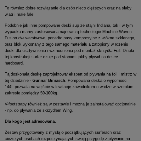
To również dobre rozwiązanie dla osób nieco cięższych oraz na słaby
wiatr i małe fale.
Podobnie jak inne pompowane deski sup ze stajni Indiana, tak i w tym
wypadku mamy zastosowaną najnowszą technologię Machine Woven
Fusion dwuwarstwową, ponadto pasy kompresyjne z włókna szklanego,
oraz blok wykonany z tego samego materiału a zatopiony w rdzeniu
deski dla usztywnienia i wzmocnienia pod montaż skrzydła Foil. Dzięki
tej konstrukcji surfer czuje pod stopami jakby pływał na desce
hardboard.
Tą doskonałą deskę zaprojektował ekspert od pływania na foil i mistrz w
tej dziedzinie -
Gunnar Biniasch
. Pompowana deska o wyporności
144L pozwala na wejście w lewitację zawodnikom o wadze w szerokim
zakresie pomiędzy 5
0-100kg.
V-footstrapy również są w zestawie i można je zainstalować opcjonalnie
- np. do pływania ze skrzydłem Wing.
Dla kogo jest adresowana.
Zestaw przygotowany z myślą o początkujących surferach oraz
cięższych osobach rozpoczynających swoją przygodę z pływanie na