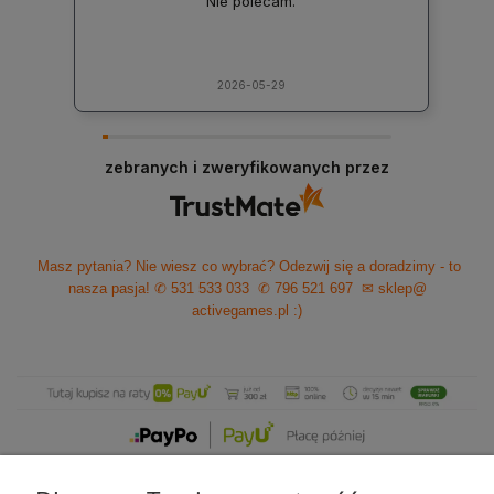
Nie polecam.
2026-05-29
zebranych i zweryfikowanych przez
Masz pytania? Nie wiesz co wybrać? Odezwij się a doradzimy - to
nasza pasja!
✆ 531 533 033
✆ 796 521 697
✉ sklep@
activegames.pl
:)