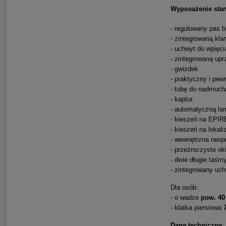
Wyposażenie sta
- regulowany pas 
- zintegrowaną kla
- uchwyt do wpięc
- zintegrowaną upr
- gwizdek
- praktyczny i pe
- tubę do nadmuch
- kaptur
- automatyczną la
- kieszeń na EPIR
- kieszeń na lokal
- wewnętrzna neop
- przeźroczyste ok
- dwie długie taśm
- zintegrowany uch
Dla osób:
- o wadze
pow. 40
- klatka piersiowa
Dane techniczne
: