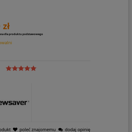
 zł
ana dla produktu podstawowego
owalni
odukt
poleć znajomemu
dodaj opinię