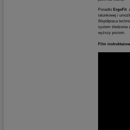
Ponadto
ErgoFit
z
ratunkowej i umożl
Współpraca techno
system śledzenia z
wyższy poziom.
Film instruktażo