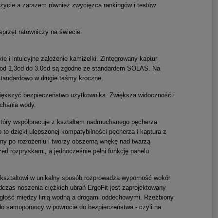
 życie a zarazem również zwycięzca rankingów i testów
sprzęt ratowniczy na świecie.
 i intuicyjne założenie kamizelki. Zintegrowany kaptur
 od 1,3cd do 3.0cd są zgodne ze standardem SOLAS. Na
tandardowo w długie taśmy kroczne.
iększyć bezpieczeństwo użytkownika. Zwiększa widoczność i
ychania wody.
 który współpracuje z kształtem nadmuchanego pęcherza
to dzięki ulepszonej kompatybilności pęcherza i kaptura z
ny po rozłożeniu i tworzy obszerną wnękę nad twarzą
ed rozpryskami, a jednocześnie pełni funkcję panelu
 kształtowi w unikalny sposób rozprowadza wyporność wokół
zas noszenia ciężkich ubrań ErgoFit jest zaprojektowany
egłość między linią wodną a drogami oddechowymi. Rzeźbiony
 do samopomocy w powrocie do bezpieczeństwa - czyli na