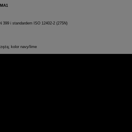
 MA1
 399 i standardem ISO 12402-2 (275N)
rzężą; kolor navy/lime