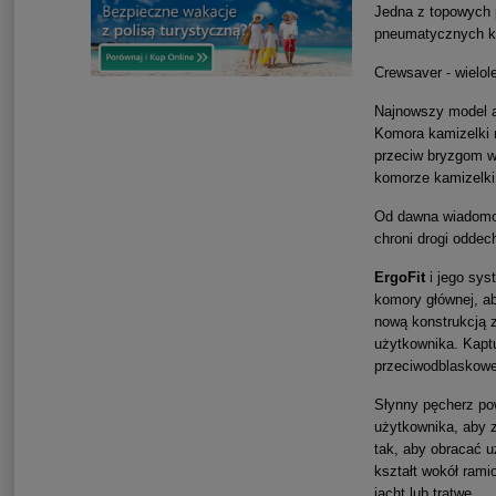
Jedna z topowych p
pneumatycznych k
Crewsaver - wielol
Najnowszy model a
Komora kamizelki m
przeciw bryzgom w
komorze kamizelki
Od dawna wiadomo,
chroni drogi odde
ErgoFit
i jego sys
komory głównej, ab
nową konstrukcją z
użytkownika. Kaptu
przeciwodblaskowe
Słynny pęcherz po
użytkownika, aby 
tak, aby obracać 
kształt wokół ram
jacht lub tratwę.