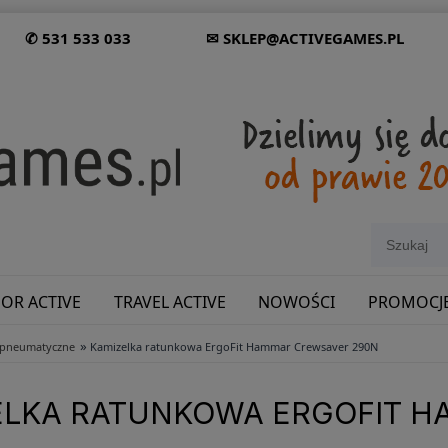
✆ 531 533 033
✉ SKLEP@ACTIVEGAMES.PL
OR ACTIVE
TRAVEL ACTIVE
NOWOŚCI
PROMOCJ
»
i pneumatyczne
Kamizelka ratunkowa ErgoFit Hammar Crewsaver 290N
SHOWROOM: ODWIEDŹ NAS NA ŚLĄSKU!
ELKA RATUNKOWA ERGOFIT 