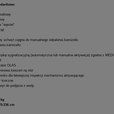
ndardowe:
biodrowy
mrę
ia "wąsów"
ząż
wny uchwyt cięgna do manualnego odpalenia kamizelki
ania kamizelki
mpkę sygnalizacyjną (automatyczna lub manualna aktywacja) zgodna z ME
B
izator OLAS
renowa kieszeń na nóż
ienko dla łatwiejszej inspekcji mechanizmu aktywującego
y kroczne
wyt do podjęcia z wody
 kg
70-156 cm