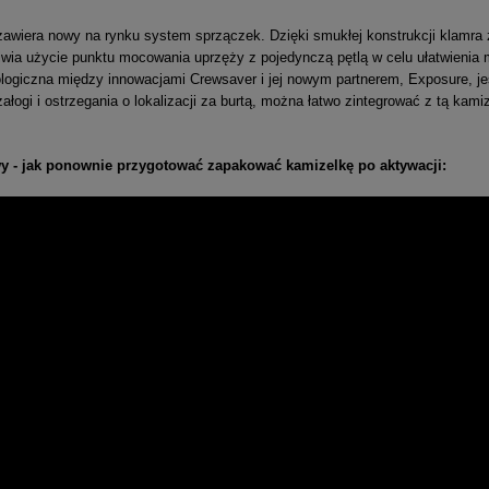
awiera nowy na rynku system sprzączek. Dzięki smukłej konstrukcji klamra 
iwia użycie punktu mocowania uprzęży z pojedynczą pętlą w celu ułatwienia
logiczna między innowacjami Crewsaver i jej nowym partnerem, Exposure, j
ałogi i ostrzegania o lokalizacji za burtą, można łatwo zintegrować z tą kam
wy - jak ponownie przygotować zapakować kamizelkę po aktywacji: