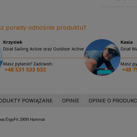
sz porady odnośnie produktu?
Krzysiek
Kasia
Dział Sailing Active oraz Outdoor Active
Dział Wa
Masz pytanie? Zadzwoń:
Masz py
+48 531 533 033
+48 7
ODUKTY POWIĄZANE
OPINIE
OPINIE O PRODUKCI
owa ErgoFit 290N Hammar