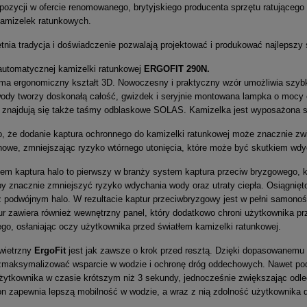
ozycji w ofercie renomowanego, brytyjskiego producenta sprzętu ratującego
amizelek ratunkowych.
etnia tradycja i doświadczenie pozwalają projektować i produkować najlepszy 
utomatycznej kamizelki ratunkowej
ERGOFIT 290N.
a ergonomiczny kształt 3D. Nowoczesny i praktyczny wzór umożliwia szybkie
ody tworzy doskonałą całość, gwizdek i seryjnie montowana lampka o mocy
 znajdują się także taśmy odblaskowe SOLAS. Kamizelka jest wyposażona s
 że dodanie kaptura ochronnego do kamizelki ratunkowej może znacznie zw
chowe, zmniejszając ryzyko wtórnego utonięcia, które może być skutkiem wd
tem kaptura halo to pierwszy w branży system kaptura przeciw bryzgowego,
y znacznie zmniejszyć ryzyko wdychania wody oraz utraty ciepła. Osiągnięto 
 podwójnym halo. W rezultacie kaptur przeciwbryzgowy jest w pełni samonoś
r zawiera również wewnętrzny panel, który dodatkowo chroni użytkownika prz
go, osłaniając oczy użytkownika przed światłem kamizelki ratunkowej.
wietrzny
ErgoFit
jest jak zawsze o krok przed resztą. Dzięki dopasowanemu
zmaksymalizować wsparcie w wodzie i ochronę dróg oddechowych. Nawet podc
użytkownika w czasie krótszym niż 3 sekundy, jednocześnie zwiększając odl
ion zapewnia lepszą mobilność w wodzie, a wraz z nią zdolność użytkownika