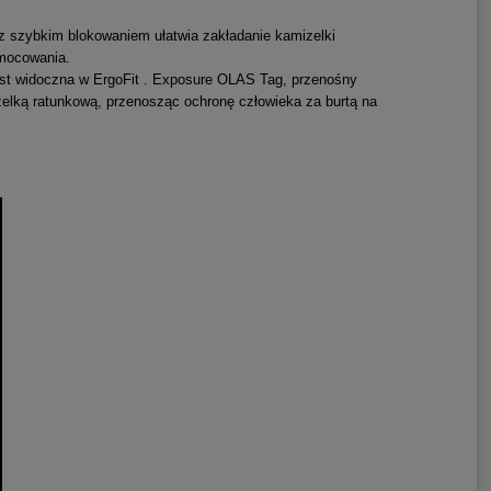
z szybkim blokowaniem ułatwia zakładanie kamizelki
 mocowania.
est widoczna w ErgoFit . Exposure OLAS Tag, przenośny
izelką ratunkową, przenosząc ochronę człowieka za burtą na