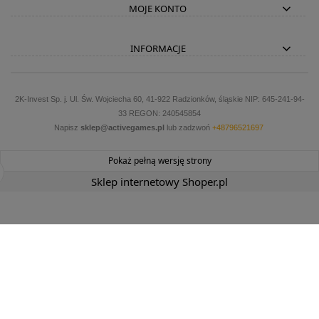
MOJE KONTO
INFORMACJE
2K-Invest Sp. j. Ul. Św. Wojciecha 60, 41-922 Radzionków, śląskie NIP: 645-241-94-
33 REGON: 240545854
Napisz
sklep@activegames.pl
lub zadzwoń
+48796521697
Pokaż pełną wersję strony
Sklep internetowy Shoper.pl