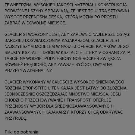
ZEWNĘTRZNĄ. WYSOKIEJ JAKOŚCI MATERIAŁ I KONSTRUKCJA
PODWÓJNEJ SZYNY SPRAWIAJĄ, ŻE JEST TO ULTRA SZTYWNA I
WYSOCE PRZENOŚNA DESKA, KTÓRĄ MOŻNA PO PROSTU
ZABRAĆ W DOWOLNE MIEJSCE.
GLACIER STWORZONY JEST, ABY ZAPEWNIĆ NAJLEPSZE OSIĄGI
BARDZIEJ DOŚWIADCZONYM KAJAKARZOM, GLACIER JEST
NAJSZYBSZYM MODELEM W NASZEJ OFERCIE KAJAKÓW. JEGO
SMUKŁY KSZTAŁT I DZIÓB W KSZTAŁCIE LITERY V OGRANICZAJĄ
TARCIE NA WODZIE. PODNIESIONY NOS ROCKER ZWIĘKSZA
RÓWNIEŻ PRĘDKOŚĆ, ABY ZAWSZE BYĆ GOTOWYM NA
PRZYPŁYW ADRENALINY.
GLACIER WYKONANY W CAŁOŚCI Z WYSOKOCIŚNIENIOWEGO
RDZENIA DROP-STITCH, TEN KAJAK JEST ŁATWY DO ZŁOŻENIA,
JEDNOCZEŚNIE OSZCZĘDZAJĄC MNÓSTWO MIEJSCA, JEŚLI
CHODZI O PRZECHOWYWANIE I TRANSPORT. OFERUJE
PRZENOŚNY WYBÓR DLA ŚREDNIOZAAWANSOWANYCH I
ZAAWANSOWANYCH KAJAKARZY, KTÓRZY CHCĄ ODKRYWAĆ
PRZYRODĘ.
Pliki do pobrania: