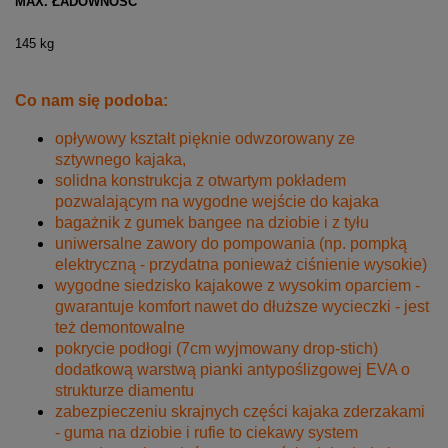
MAX. ŁADOWNOŚĆ
145 kg
Co nam się podoba:
opływowy kształt pięknie odwzorowany ze
sztywnego kajaka,
solidna konstrukcja z otwartym pokładem
pozwalającym na wygodne wejście do kajaka
bagażnik z gumek bangee na dziobie i z tyłu
uniwersalne zawory do pompowania (np. pompką
elektryczną - przydatna ponieważ ciśnienie wysokie)
wygodne siedzisko kajakowe z wysokim oparciem -
gwarantuje komfort nawet do dłuższe wycieczki - jest
też demontowalne
pokrycie podłogi (7cm wyjmowany drop-stich)
dodatkową warstwą pianki antypoślizgowej EVA o
strukturze diamentu
zabezpieczeniu skrajnych części kajaka zderzakami
- guma na dziobie i rufie to ciekawy system