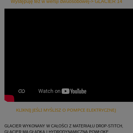
Występuję też w wersji dwuosobowej-> GLACIER 14
KLIKNIJ JEŚLI MYŚLISZ O POMPCE ELEKTRYCZNEJ
GLACIER WYKONANY W CAŁOŚCI Z MATERIAŁU DROP-STITCH,
GLACIER MA GŁADKĄ I HYDRODYNAMICZNĄ POWŁOKĘ