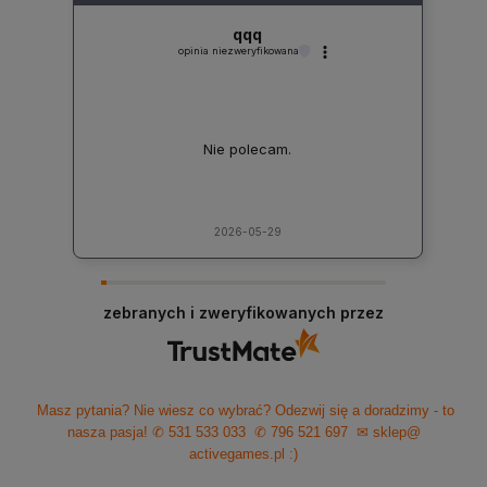
qqq
opinia niezweryfikowana
Nie polecam.
2026-05-29
zebranych i zweryfikowanych przez
Masz pytania? Nie wiesz co wybrać? Odezwij się a doradzimy - to
nasza pasja!
✆ 531 533 033
✆ 796 521 697
✉ sklep@
activegames.pl
:)