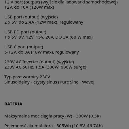
12 V port (output) (wyjście dla ładowarki samochodowej)
12V, do 10A (120W max)
USB port (output) (wyjście)
2 x 5V, do 2.4A (12W max), regulowany
USB PD port (output)
1 x 5V, 9V, 12V, 15V, 20V, DO 3A (60 W max)
USB C port (output)
5-12V, do 3A (18W max), regulowany
230V AC Inverter (output) (wyjście)
230V AC 50Hz, 1.5A (300W, 600W surge)
Typ przetwornicy 230V
Sinusoidalny - czysty sinus (Pure Sine - Wave)
BATERIA
Maksymalna moc ciągła pracy (W) -
300W (0.3K)
Pojemność akumulatora -
505Wh (10.8V, 46.7Ah)