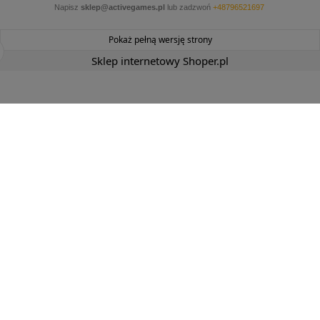
Napisz
sklep@activegames.pl
lub zadzwoń
+48796521697
Pokaż pełną wersję strony
Sklep internetowy Shoper.pl