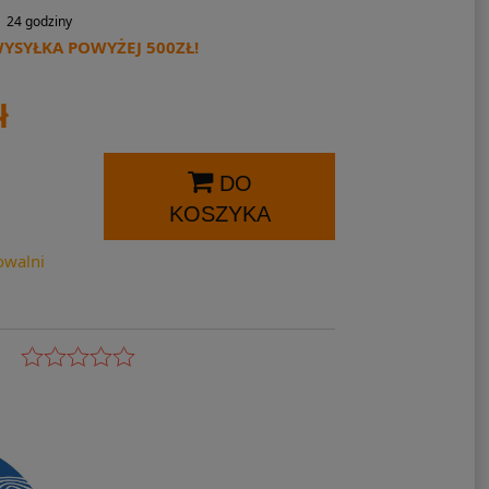
24 godziny
SYŁKA POWYŻEJ 500ZŁ!
ł
DO
KOSZYKA
owalni