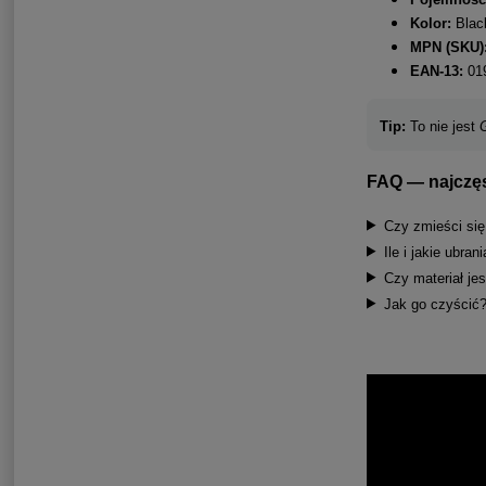
Kolor:
Black
MPN (SKU)
EAN-13:
019
Tip:
To nie jest
FAQ — najczęs
Czy zmieści si
Ile i jakie ubran
Czy materiał je
Jak go czyścić