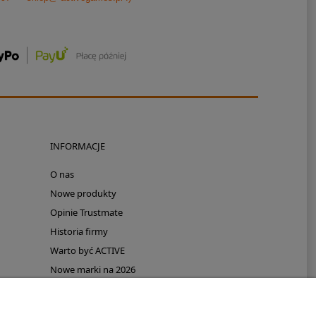
INFORMACJE
O nas
Nowe produkty
Opinie Trustmate
Historia firmy
Warto być ACTIVE
Nowe marki na 2026
Promocje
Polecamy