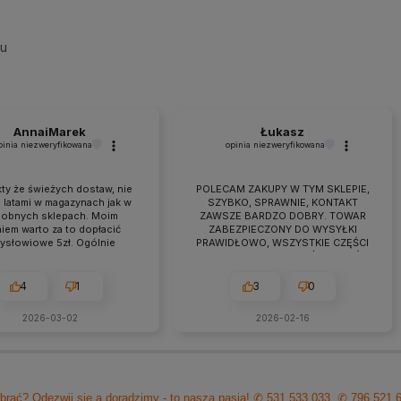
su
AnnaiMarek
Łukasz
pinia niezweryfikowana
opinia niezweryfikowana
ty że świeżych dostaw, nie
POLECAM ZAKUPY W TYM SKLEPIE,
 latami w magazynach jak w
SZYBKO, SPRAWNIE, KONTAKT
obnych sklepach. Moim
ZAWSZE BARDZO DOBRY. TOWAR
iem warto za to dopłacić
ZABEZPIECZONY DO WYSYŁKI
zysłowiowe 5zł. Ogólnie
PRAWIDŁOWO, WSZYSTKIE CZĘŚCI
raca przebiega owocnie od
BYŁY W ZESTAWIE. jEŻELI KTOŚ
 7 lat. Jeśli pojawiają się
PLANUJE ZAKUP TO NAPEWNO
eś problemy zawsze można
WARTO TUTAJ
4
1
3
0
zyć na szybką pomoc czy
ultacje i rzeczową rade.
2026-03-02
2026-02-16
cam z czystym sumieniem!
brać? Odezwij się a doradzimy - to nasza pasja!
✆ 531 533 033
✆ 796 521 