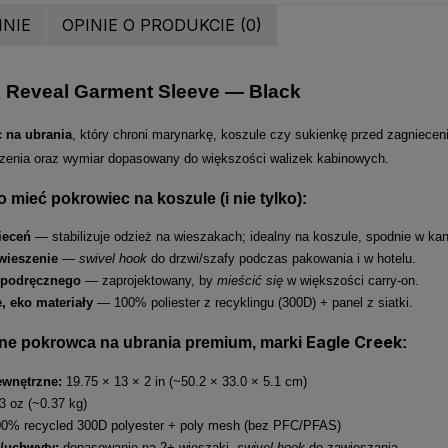
INIE
OPINIE O PRODUKCIE (0)
k Reveal Garment Sleeve — Black
 na ubrania
, który chroni marynarkę, koszule czy sukienkę przed zagniece
enia oraz wymiar dopasowany do większości walizek kabinowych.
 mieć pokrowiec na koszule (i nie tylko):
ieceń
— stabilizuje odzież na wieszakach; idealny na koszule, spodnie w kant
wieszenie
—
swivel hook
do drzwi/szafy podczas pakowania i w hotelu.
 podręcznego
— zaprojektowany, by
mieścić się
w większości carry-on.
, eko materiały
— 100% poliester z recyklingu (300D) + panel z siatki.
Eagle Creek
ne pokrowca na ubrania premium, marki
:
wnętrzne:
19.75 × 13 × 2 in (~50.2 × 33.0 × 5.1 cm)
3 oz (~0.37 kg)
0% recycled 300D polyester + poly mesh (bez PFC/PFAS)
/uchwyty:
dopasowanie na 2+ wieszaki,
swivel hook
do zawieszania