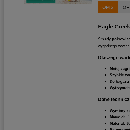
OPIS
OP
Eagle Cree
Smukły
pokrowiec
wygodnego zawiesz
Dlaczego warto
Mniej zagn
Szybkie za
Do bagażu
Wytrzymałe
Dane technicz
Wymiary ze
Masa:
ok. 1
Materiał:
10
Pojemność