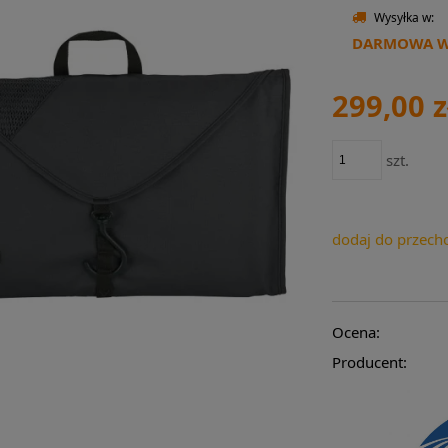
Wysyłka w:
DARMOWA WY
299,00 z
szt.
dodaj do przech
Ocena:
Producent: