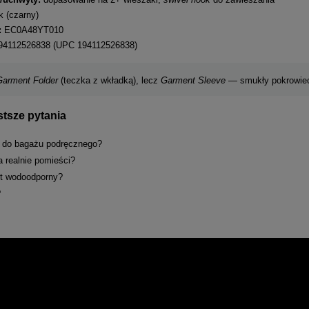
 (czarny)
:
EC0A48YT010
4112526838 (UPC 194112526838)
Garment Folder
(teczka z wkładką), lecz
Garment Sleeve
— smukły pokrowiec
tsze pytania
ę do bagażu podręcznego?
ia realnie pomieści?
st wodoodporny?
?