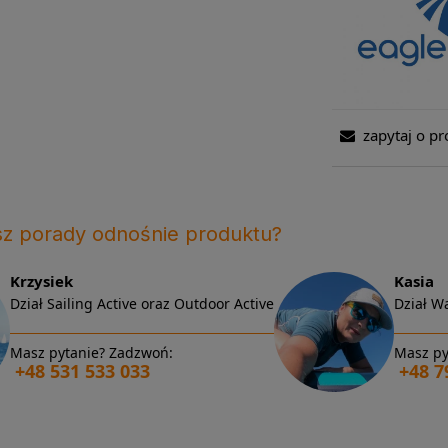
zapytaj o pr
sz porady odnośnie produktu?
Krzysiek
Kasia
Dział Sailing Active oraz Outdoor Active
Dział Wa
Masz pytanie? Zadzwoń:
Masz py
+48 531 533 033
+48 7