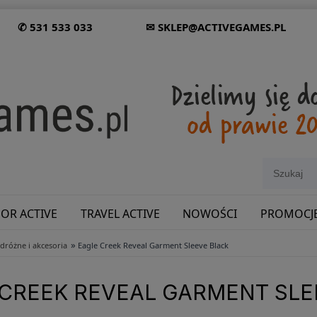
✆ 531 533 033
✉ SKLEP@ACTIVEGAMES.PL
OR ACTIVE
TRAVEL ACTIVE
NOWOŚCI
PROMOCJ
»
dróżne i akcesoria
Eagle Creek Reveal Garment Sleeve Black
SHOWROOM: ODWIEDŹ NAS NA ŚLĄSKU!
 CREEK REVEAL GARMENT SLE