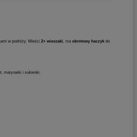
niami w podróży. Mieści
2+ wieszaki
, ma
obrotowy haczyk
do
, marynarki i sukienki.