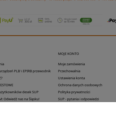
MOJE KONTO
nia
Moje zamówienia
 urządzeń PLB \ EPIRB przewodnik
Przechowalnia
ć?
Ustawienia konta
TESTOWE
Ochrona danych osobowych
 użytkowników desek SUP
Polityka prywatności
Odwiedź nas na Śląsku!
SUP - pytania i odpowiedzi
Wyprzedaż magazynu