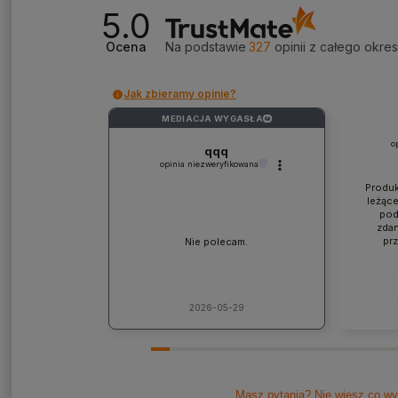
5.0
Ocena
Na podstawie
327
opinii
z całego okre
Jak zbieramy opinie?
MEDIACJA WYGASŁA
?
o
qqq
opinia niezweryfikowana
Produk
leżące
pod
zdan
pr
Nie polecam.
współp
ponad
jaki
lic
kons
2026-05-29
Pole
Masz pytania? Nie wiesz co wy