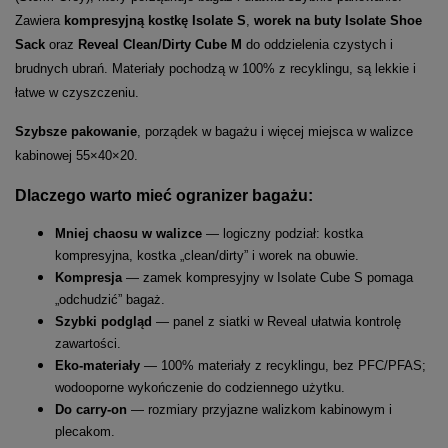
Zawiera
kompresyjną kostkę Isolate S
,
worek na buty Isolate Shoe
Sack
oraz
Reveal Clean/Dirty Cube M
do oddzielenia czystych i
brudnych ubrań. Materiały pochodzą w 100% z recyklingu, są lekkie i
łatwe w czyszczeniu.
Szybsze pakowanie
, porządek w bagażu i więcej miejsca w walizce
kabinowej 55×40×20.
Dlaczego warto
mieć ogranizer bagażu:
Mniej chaosu w walizce
— logiczny podział: kostka
kompresyjna, kostka „clean/dirty” i worek na obuwie.
Kompresja
— zamek kompresyjny w Isolate Cube S pomaga
„odchudzić” bagaż.
Szybki podgląd
— panel z siatki w Reveal ułatwia kontrolę
zawartości.
Eko-materiały
— 100% materiały z recyklingu, bez PFC/PFAS;
wodooporne wykończenie do codziennego użytku.
Do carry-on
— rozmiary przyjazne walizkom kabinowym i
plecakom.