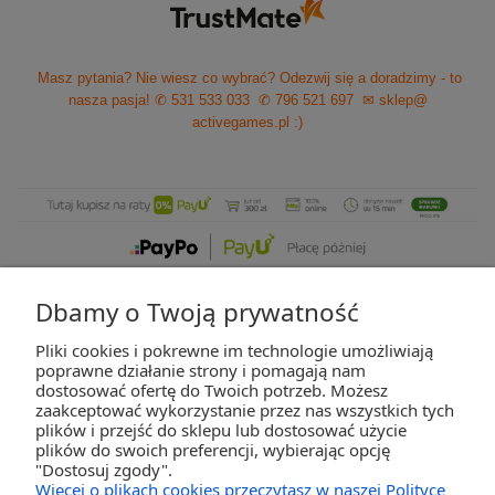
Masz pytania? Nie wiesz co wybrać? Odezwij się a doradzimy - to
nasza pasja!
✆ 531 533 033
✆ 796 521 697
✉ sklep@
activegames.pl
:)
Dbamy o Twoją prywatność
Pliki cookies i pokrewne im technologie umożliwiają
ZAKUPY
poprawne działanie strony i pomagają nam
dostosować ofertę do Twoich potrzeb. Możesz
zaakceptować wykorzystanie przez nas wszystkich tych
POMOC
plików i przejść do sklepu lub dostosować użycie
plików do swoich preferencji, wybierając opcję
"Dostosuj zgody".
MOJE KONTO
Więcej o plikach cookies przeczytasz w naszej Polityce