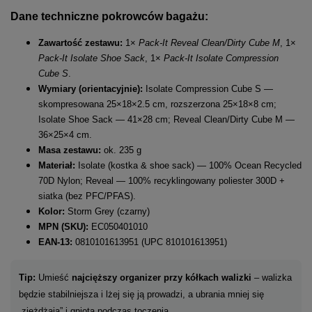
Dane techniczne
pokrowców bagażu:
Zawartość zestawu:
1×
Pack-It Reveal Clean/Dirty Cube M
, 1×
Pack-It Isolate Shoe Sack
, 1×
Pack-It Isolate Compression
Cube S
.
Wymiary (orientacyjnie):
Isolate Compression Cube S —
skompresowana 25×18×2.5 cm, rozszerzona 25×18×8 cm;
Isolate Shoe Sack — 41×28 cm; Reveal Clean/Dirty Cube M —
36×25×4 cm.
Masa zestawu:
ok. 235 g
Materiał:
Isolate (kostka & shoe sack) — 100% Ocean Recycled
70D Nylon; Reveal — 100% recyklingowany poliester 300D +
siatka (bez PFC/PFAS).
Kolor:
Storm Grey (czarny)
MPN (SKU):
EC050401010
EAN-13:
0810101613951 (UPC 810101613951)
Tip:
Umieść
najcięższy organizer przy kółkach walizki
– walizka
będzie stabilniejsza i lżej się ją prowadzi, a ubrania mniej się
„zjeżdżają” i gniotą podczas toczenia.