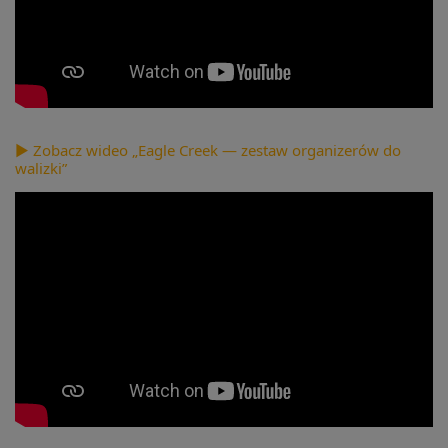
▶ Zobacz wideo „Eagle Creek — zestaw organizerów do
walizki”