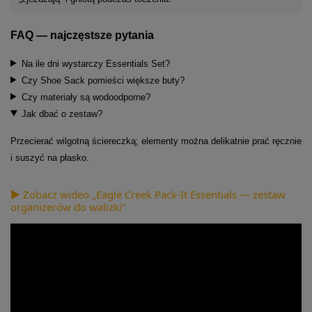
FAQ — najczęstsze pytania
Na ile dni wystarczy Essentials Set?
Czy Shoe Sack pomieści większe buty?
Czy materiały są wodoodporne?
Jak dbać o zestaw?
Przecierać wilgotną ściereczką; elementy można delikatnie prać ręcznie
i suszyć na płasko.
▶ Zobacz wideo „Eagle Creek Pack-It Essentials — zestaw
organizerów do walizki”