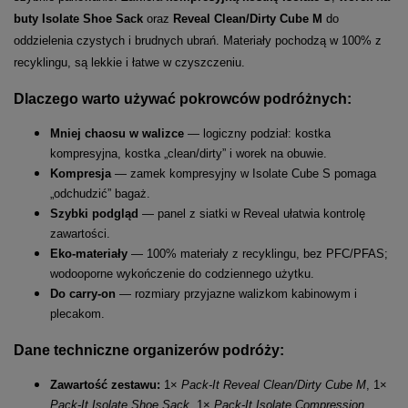
buty Isolate Shoe Sack
oraz
Reveal Clean/Dirty Cube M
do
oddzielenia czystych i brudnych ubrań. Materiały pochodzą w 100% z
recyklingu, są lekkie i łatwe w czyszczeniu.
Dlaczego warto używać pokrowców podróżnych:
Mniej chaosu w walizce
— logiczny podział: kostka
kompresyjna, kostka „clean/dirty” i worek na obuwie.
Kompresja
— zamek kompresyjny w Isolate Cube S pomaga
„odchudzić” bagaż.
Szybki podgląd
— panel z siatki w Reveal ułatwia kontrolę
zawartości.
Eko-materiały
— 100% materiały z recyklingu, bez PFC/PFAS;
wodooporne wykończenie do codziennego użytku.
Do carry-on
— rozmiary przyjazne walizkom kabinowym i
plecakom.
Dane techniczne organizerów podróży:
Zawartość zestawu:
1×
Pack-It Reveal Clean/Dirty Cube M
, 1×
Pack-It Isolate Shoe Sack
, 1×
Pack-It Isolate Compression