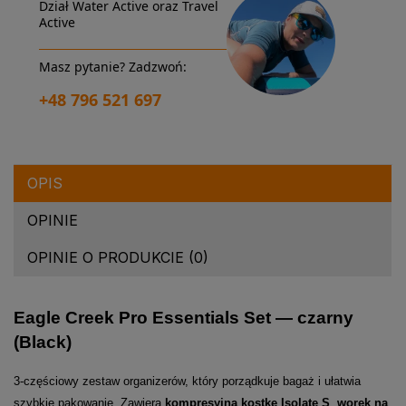
Dział Water Active oraz Travel
Active
Masz pytanie? Zadzwoń:
+48 796 521 697
OPIS
OPINIE
OPINIE O PRODUKCIE (0)
Eagle Creek Pro Essentials Set — czarny
(Black)
3-częściowy zestaw organizerów, który porządkuje bagaż i ułatwia
szybkie pakowanie. Zawiera
kompresyjną kostkę Isolate S
,
worek na