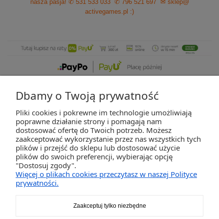
nasza pasja!
✆ 531 533 033
✆ 796 521 697
✉ sklep@
activegames.pl
:)
Dbamy o Twoją prywatność
Pliki cookies i pokrewne im technologie umożliwiają
ZAKUPY
poprawne działanie strony i pomagają nam
dostosować ofertę do Twoich potrzeb. Możesz
zaakceptować wykorzystanie przez nas wszystkich tych
POMOC
plików i przejść do sklepu lub dostosować użycie
plików do swoich preferencji, wybierając opcję
"Dostosuj zgody".
MOJE KONTO
Więcej o plikach cookies przeczytasz w naszej Polityce
prywatności.
INFORMACJE
Zaakceptuj tylko niezbędne