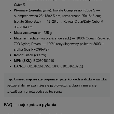
Cube S
.
Wymiary (orientacyjnie):
Isolate Compression Cube S —
skompresowana 25×18×2.5 cm, rozszerzona 25×18×8 cm;
Isolate Shoe Sack — 41×28 cm; Reveal Clean/Dirty Cube M —
36×25×4 cm.
Masa zestawu:
ok. 235 g
Materiał:
Isolate (kostka & shoe sack) — 100% Ocean Recycled
70D Nylon; Reveal — 100% recyklingowany poliester 300D +
siatka (bez PFC/PFAS).
Kolor:
Black (czarny)
MPN (SKU):
EC050401010
EAN-13:
0810101613951 (UPC 810101613951)
Tip:
Umieść
najcięższy organizer przy kółkach walizki
– walizka
będzie stabilniejsza i lżej się ją prowadzi, a ubrania mniej się
„zjeżdżają” i gniotą podczas toczenia.
FAQ — najczęstsze pytania