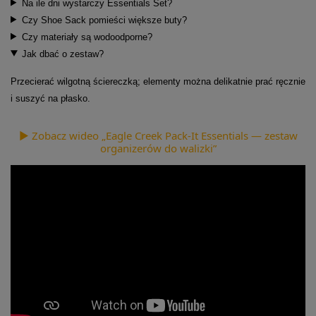
Na ile dni wystarczy Essentials Set?
Czy Shoe Sack pomieści większe buty?
Czy materiały są wodoodporne?
Jak dbać o zestaw?
Przecierać wilgotną ściereczką; elementy można delikatnie prać ręcznie
i suszyć na płasko.
▶ Zobacz wideo „Eagle Creek Pack-It Essentials — zestaw
organizerów do walizki”