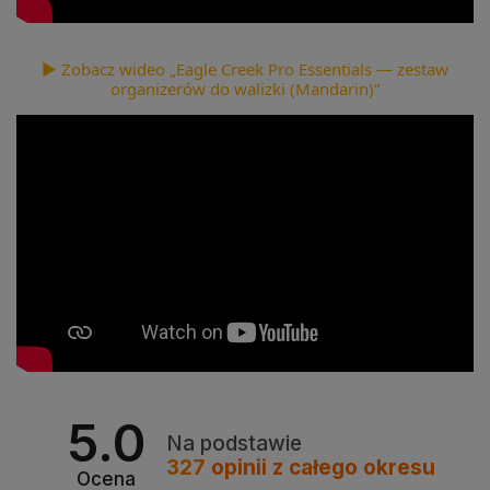
▶ Zobacz wideo „Eagle Creek Pro Essentials — zestaw
organizerów do walizki (Mandarin)”
5.0
Na podstawie
327
opinii
z całego okresu
Ocena