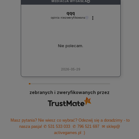
MEDIACJA WYGASŁA
?
qqq
opinia niezweryfikowana
Nie polecam.
2026-05-29
zebranych i zweryfikowanych przez
Masz pytania? Nie wiesz co wybrać? Odezwij się a doradzimy - to
nasza pasja!
✆ 531 533 033
✆ 796 521 697
✉ sklep@
activegames.pl
:)