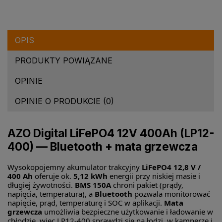
OPIS
PRODUKTY POWIĄZANE
OPINIE
OPINIE O PRODUKCIE (0)
AZO Digital LiFePO4 12V 400Ah (LP12-
400) — Bluetooth + mata grzewcza
Wysokopojemny akumulator trakcyjny
LiFePO4 12,8 V /
400 Ah
oferuje ok.
5,12 kWh
energii przy niskiej masie i
długiej żywotności.
BMS 150A
chroni pakiet (prądy,
napięcia, temperatura), a
Bluetooth
pozwala monitorować
napięcie, prąd, temperaturę i SOC w aplikacji.
Mata
grzewcza
umożliwia bezpieczne użytkowanie i ładowanie w
chłodzie, więc LP12-400 sprawdzi się na łodzi, w kamperze i