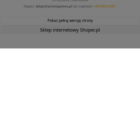
Napisz
sklep@activegames.pl
lub zadzwoń
+48796521697
Pokaż pełną wersję strony
Sklep internetowy Shoper.pl