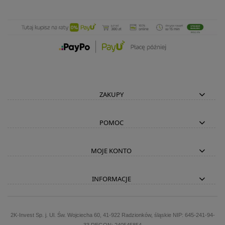
ZAKUPY
POMOC
MOJE KONTO
INFORMACJE
2K-Invest Sp. j. Ul. Św. Wojciecha 60, 41-922 Radzionków, śląskie NIP: 645-241-94-
33 REGON: 240545854