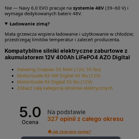
Nie — Navy 6.0 EVO pracuje na
systemie 48V
(39–60 V) i
wymaga dedykowanych baterii 48V.
Ładowanie zimą?
Mata grzewcza wspiera ładowanie i użytkowanie w chłodzie;
przestrzegaj limitów temperatur i zaleceń producenta.
Kompatybilne silniki elektryczne zaburtowe z
akumulatorem 12V 400Ah LiFePO4 AZO Digital
Haswing Osapian 55 MAX (12V, 55 lbs)
MotorGuide R3-SW Digital 45 lbs (12V)
MotorGuide R3 Digital 55 lbs (12V)
Zobacz całą kategorię silników elektrycznych
5.0
Na podstawie
327
opinii
z całego okresu
Ocena
Jak zbieramy opinie?