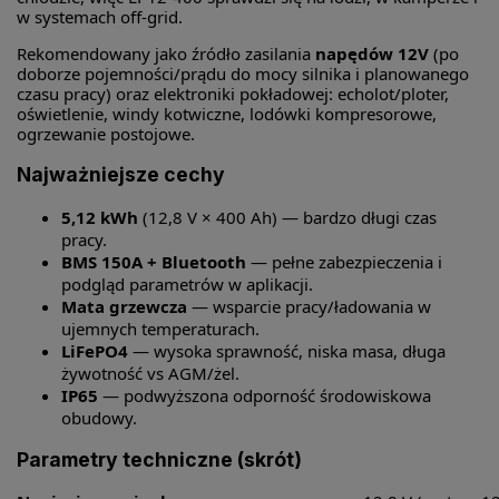
w systemach off-grid.
Rekomendowany jako źródło zasilania
napędów 12V
(po
doborze pojemności/prądu do mocy silnika i planowanego
czasu pracy) oraz elektroniki pokładowej: echolot/ploter,
oświetlenie, windy kotwiczne, lodówki kompresorowe,
ogrzewanie postojowe.
Najważniejsze cechy
5,12 kWh
(12,8 V × 400 Ah) — bardzo długi czas
pracy.
BMS 150A + Bluetooth
— pełne zabezpieczenia i
podgląd parametrów w aplikacji.
Mata grzewcza
— wsparcie pracy/ładowania w
ujemnych temperaturach.
LiFePO4
— wysoka sprawność, niska masa, długa
żywotność vs AGM/żel.
IP65
— podwyższona odporność środowiskowa
obudowy.
Parametry techniczne (skrót)