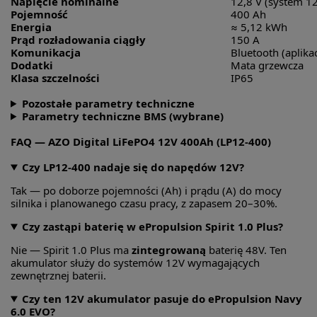
Napięcie nominalne
12,8 V (system 1
Pojemność
400 Ah
Energia
≈ 5,12 kWh
Prąd rozładowania ciągły
150 A
Komunikacja
Bluetooth (aplikac
Dodatki
Mata grzewcza
Klasa szczelności
IP65
Pozostałe parametry techniczne
Parametry techniczne BMS (wybrane)
FAQ — AZO Digital LiFePO4 12V 400Ah (LP12-400)
Czy LP12-400 nadaje się do napędów 12V?
Tak — po doborze pojemności (Ah) i prądu (A) do mocy
silnika i planowanego czasu pracy, z zapasem 20–30%.
Czy zastąpi baterię w ePropulsion Spirit 1.0 Plus?
Nie — Spirit 1.0 Plus ma
zintegrowaną
baterię 48V. Ten
akumulator służy do systemów 12V wymagających
zewnętrznej baterii.
Czy ten 12V akumulator pasuje do ePropulsion Navy
6.0 EVO?