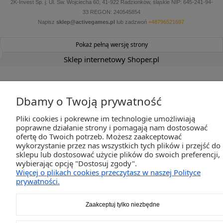
2K-Invest Sp. j. Ul. Św. Wojciecha 60, 41-922 Radzionków, śląskie NIP: 645-241-94-
33 REGON: 240545854
Napisz
sklep@activegames.pl
lub zadzwoń
+48796521697
Pokaż pełną wersję strony
Sklep internetowy Shoper.pl
Dbamy o Twoją prywatność
Pliki cookies i pokrewne im technologie umożliwiają
poprawne działanie strony i pomagają nam dostosować
ofertę do Twoich potrzeb. Możesz zaakceptować
wykorzystanie przez nas wszystkich tych plików i przejść do
sklepu lub dostosować użycie plików do swoich preferencji,
wybierając opcję "Dostosuj zgody".
Więcej o plikach cookies przeczytasz w naszej Polityce
prywatności.
Zaakceptuj tylko niezbędne