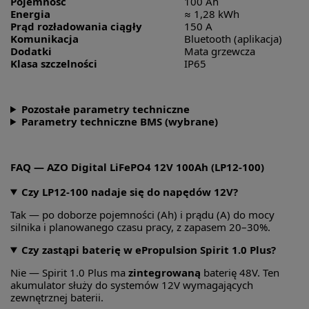
Pojemność
100 Ah
Energia
≈ 1,28 kWh
Prąd rozładowania ciągły
150 A
Komunikacja
Bluetooth (aplikacja)
Dodatki
Mata grzewcza
Klasa szczelności
IP65
Pozostałe parametry techniczne
Parametry techniczne BMS (wybrane)
FAQ — AZO Digital LiFePO4 12V 100Ah (LP12-100)
Czy LP12-100 nadaje się do napędów 12V?
Tak — po doborze pojemności (Ah) i prądu (A) do mocy
silnika i planowanego czasu pracy, z zapasem 20–30%.
Czy zastąpi baterię w ePropulsion Spirit 1.0 Plus?
Nie — Spirit 1.0 Plus ma
zintegrowaną
baterię 48V. Ten
akumulator służy do systemów 12V wymagających
zewnętrznej baterii.