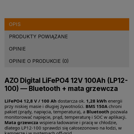
OPIS
PRODUKTY POWIĄZANE
OPINIE
OPINIE O PRODUKCIE (0)
AZO Digital LiFePO4 12V 100Ah (LP12-
100) — Bluetooth + mata grzewcza
LiFePO4 12,8 V / 100 Ah
dostarcza ok.
1,28 kWh
energii
przy niskiej masie i długiej żywotności.
BMS 150A
chroni
pakiet (prądy, napięcia, temperatura), a
Bluetooth
pozwala
monitorować napięcie, prąd, temperaturę i SOC w aplikacji.
Mata grzewcza
wspiera ładowanie i pracę w chłodzie,
dlatego LP12-100 sprawdzi się całosezonowo na łodzi, w
kamperze i w systemach off-grid.