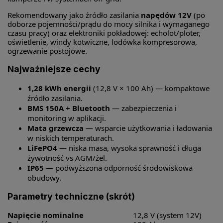
Rekomendowany jako źródło zasilania
napędów 12V
(po
doborze pojemności/prądu do mocy silnika i wymaganego
czasu pracy) oraz elektroniki pokładowej: echolot/ploter,
oświetlenie, windy kotwiczne, lodówka kompresorowa,
ogrzewanie postojowe.
Najważniejsze cechy
1,28 kWh energii
(12,8 V × 100 Ah) — kompaktowe
źródło zasilania.
BMS 150A + Bluetooth
— zabezpieczenia i
monitoring w aplikacji.
Mata grzewcza
— wsparcie użytkowania i ładowania
w niskich temperaturach.
LiFePO4
— niska masa, wysoka sprawność i długa
żywotność vs AGM/żel.
IP65
— podwyższona odporność środowiskowa
obudowy.
Parametry techniczne (skrót)
Napięcie nominalne
12,8 V (system 12V)