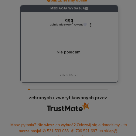
Jak zbieramy opinie?
MEDIACJA WYGASŁA
?
qqq
opinia niezweryfikowana
Nie polecam.
2026-05-29
zebranych i zweryfikowanych przez
Masz pytania? Nie wiesz co wybrać? Odezwij się a doradzimy - to
nasza pasja!
✆ 531 533 033
✆ 796 521 697
✉ sklep@